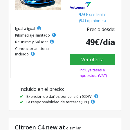
9.9
Excelente
(541 opiniones)
Igual a igual
Precio desde:
Kilometraje ilimitado
49€/día
Reunirse y Saludar
Conductor adicional
incluido
Ver oferta
Incluye tasas e
impuestos. (VAT)
Incluido en el precio:
Exención de daños por colisión (CDW)
La responsabilidad de terceros(TPL)
Citroen C4 new at
o similar