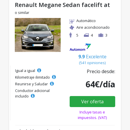
Renault Megane Sedan facelift at
o similar
Automático
Aire acondicionado
5
4
3
9.9
Excelente
(541 opiniones)
Igual a igual
Precio desde:
Kilometraje ilimitado
64€/día
Reunirse y Saludar
Conductor adicional
incluido
Ver oferta
Incluye tasas e
impuestos. (VAT)