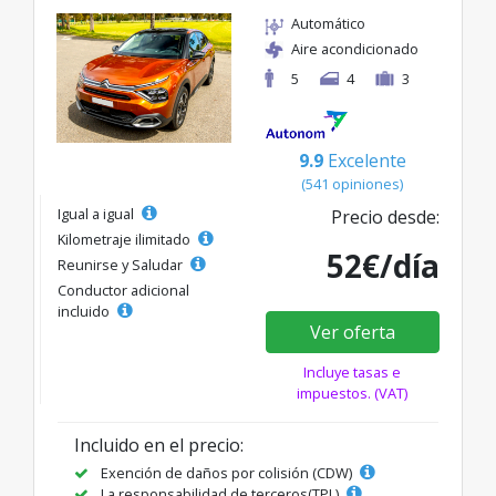
Automático
Aire acondicionado
5
4
3
9.9
Excelente
(541 opiniones)
Igual a igual
Precio desde:
Kilometraje ilimitado
52€/día
Reunirse y Saludar
Conductor adicional
incluido
Ver oferta
Incluye tasas e
impuestos. (VAT)
Incluido en el precio:
Exención de daños por colisión (CDW)
La responsabilidad de terceros(TPL)