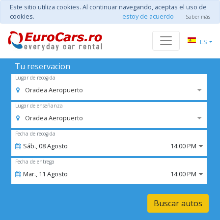
Este sitio utiliza cookies. Al continuar navegando, aceptas el uso de
cookies.
estoy de acuerdo
Saber más
ES
Tu reservacion
Lugar de recogida
Oradea Aeropuerto
Lugar de enseñanza
Oradea Aeropuerto
Fecha de recogida
Sáb.,
08
Agosto
14:00 PM
Fecha de entrega
Mar.,
11
Agosto
14:00 PM
Buscar autos