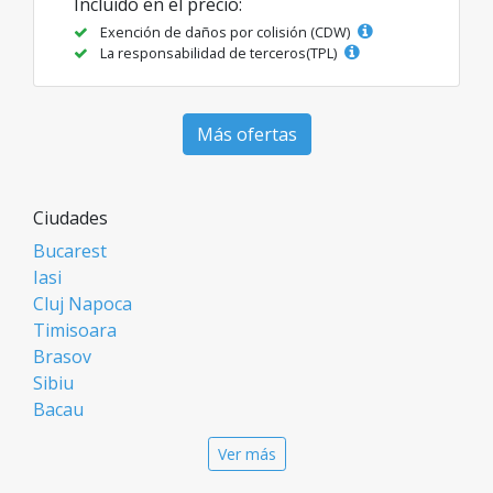
Incluido en el precio:
Exención de daños por colisión (CDW)
La responsabilidad de terceros(TPL)
Más ofertas
Ciudades
Bucarest
Iasi
Cluj Napoca
Timisoara
Brasov
Sibiu
Bacau
Oradea
Ver más
Arad
Piatra Neamt