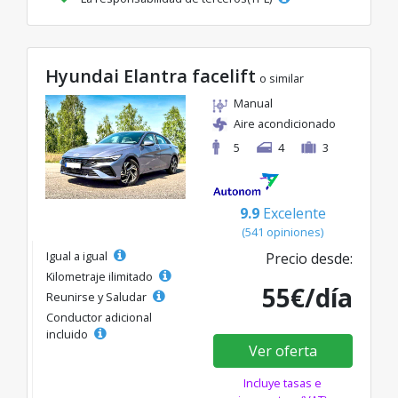
Hyundai Elantra facelift
o similar
Manual
Aire acondicionado
5
4
3
9.9
Excelente
(541 opiniones)
Igual a igual
Precio desde:
Kilometraje ilimitado
55€/día
Reunirse y Saludar
Conductor adicional
incluido
Ver oferta
Incluye tasas e