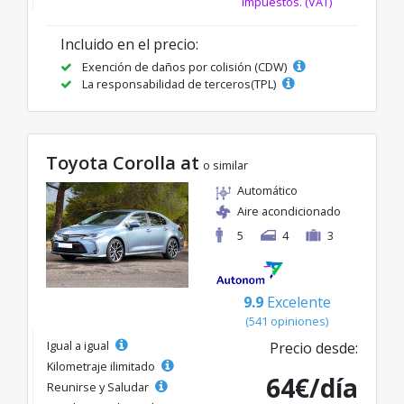
impuestos. (VAT)
Incluido en el precio:
Exención de daños por colisión (CDW)
La responsabilidad de terceros(TPL)
Toyota Corolla at
o similar
Automático
Aire acondicionado
5
4
3
9.9
Excelente
(541 opiniones)
Igual a igual
Precio desde:
Kilometraje ilimitado
64€/día
Reunirse y Saludar