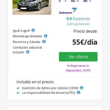
5
4
3
9.9
Excelente
(541 opiniones)
Igual a igual
Precio desde:
Kilometraje ilimitado
55€/día
Reunirse y Saludar
Conductor adicional
incluido
Ver oferta
Incluye tasas e
impuestos. (VAT)
Incluido en el precio:
Exención de daños por colisión (CDW)
La responsabilidad de terceros(TPL)