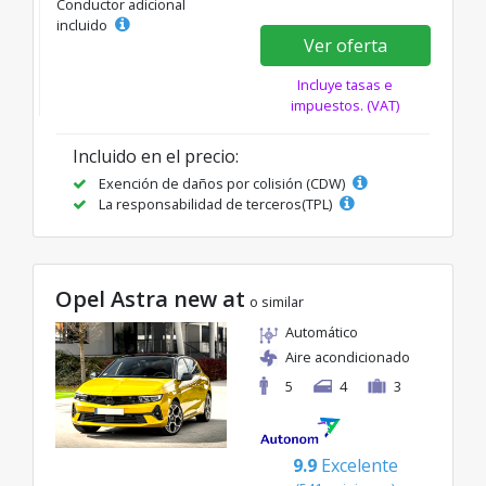
Conductor adicional
incluido
Ver oferta
Incluye tasas e
impuestos. (VAT)
Incluido en el precio:
Exención de daños por colisión (CDW)
La responsabilidad de terceros(TPL)
Opel Astra new at
o similar
Automático
Aire acondicionado
5
4
3
9.9
Excelente