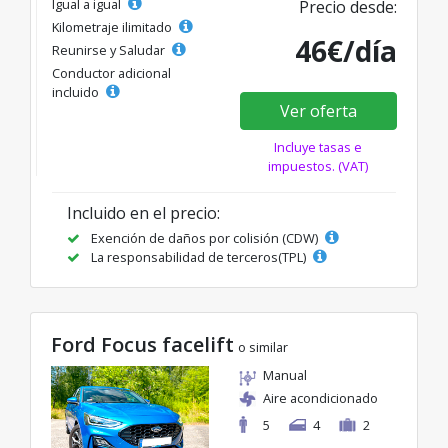
Igual a igual
Precio desde:
Kilometraje ilimitado
46€/día
Reunirse y Saludar
Conductor adicional
incluido
Ver oferta
Incluye tasas e
impuestos. (VAT)
Incluido en el precio:
Exención de daños por colisión (CDW)
La responsabilidad de terceros(TPL)
Ford Focus facelift
o similar
Manual
Aire acondicionado
5
4
2