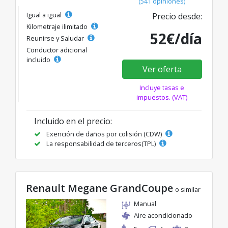
(541 opiniones)
Igual a igual
Precio desde:
Kilometraje ilimitado
52€/día
Reunirse y Saludar
Conductor adicional
incluido
Ver oferta
Incluye tasas e
impuestos. (VAT)
Incluido en el precio:
Exención de daños por colisión (CDW)
La responsabilidad de terceros(TPL)
Renault Megane GrandCoupe
o similar
Manual
Aire acondicionado