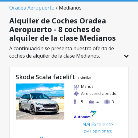
Oradea Aeropuerto
/ Medianos
Alquiler de Coches Oradea
Aeropuerto - 8 coches de
alquiler de la clase Medianos
A continuación se presenta nuestra oferta de
coches de alquiler de la clase Medianos,
disponible en Oradea Aeropuerto. De un total
de 8 vehículos en esta ubicación, puedes elegir
Skoda Scala facelift
el modelo ideal de la categoría seleccionada, con
o similar
tarifas excelentes desde solo 46€/día.
Manual
Aire acondicionado
5
4
3
9.9
Excelente
(541 opiniones)