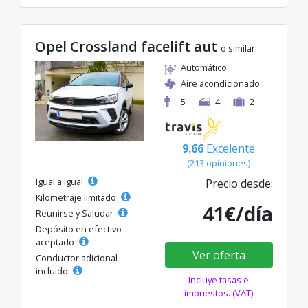
Opel Crossland facelift aut
o similar
Automático
Aire acondicionado
5
4
2
9.66
Excelente
(213 opiniones)
Igual a igual
Precio desde:
Kilometraje limitado
41€/día
Reunirse y Saludar
Depósito en efectivo
aceptado
Ver oferta
Conductor adicional
incluido
Incluye tasas e
impuestos. (VAT)