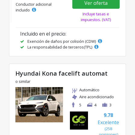
Ver oferta
Conductor adicional
incluido
Incluye tasas e
impuestos. (VAT)
Incluido en el precio:
Exención de daños por colisión (CDW)
La responsabilidad de terceros(TPL)
Hyundai Kona facelift automat
o similar
Automático
Aire acondicionado
5
4
3
9.78
Excelente
(258
opiniones)