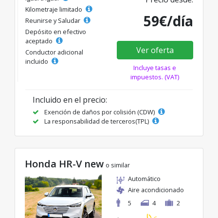
Kilometraje limitado
59€/día
Reunirse y Saludar
Depósito en efectivo
aceptado
Ver oferta
Conductor adicional
incluido
Incluye tasas e
impuestos. (VAT)
Incluido en el precio:
Exención de daños por colisión (CDW)
La responsabilidad de terceros(TPL)
Honda HR-V new
o similar
Automático
Aire acondicionado
5
4
2