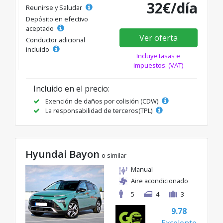
32€/día
Reunirse y Saludar
Depósito en efectivo
aceptado
Ver oferta
Conductor adicional
incluido
Incluye tasas e
impuestos. (VAT)
Incluido en el precio:
Exención de daños por colisión (CDW)
La responsabilidad de terceros(TPL)
Hyundai Bayon
o similar
Manual
Aire acondicionado
5
4
3
9.78