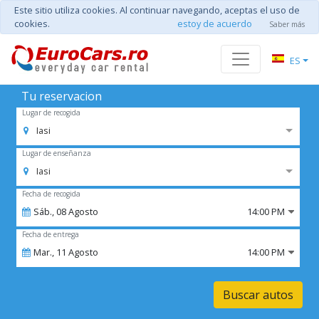
Este sitio utiliza cookies. Al continuar navegando, aceptas el uso de
cookies.
estoy de acuerdo
Saber más
ES
Tu reservacion
Lugar de recogida
Iasi
Lugar de enseñanza
Iasi
Fecha de recogida
Sáb.,
08
Agosto
14:00 PM
Fecha de entrega
Mar.,
11
Agosto
14:00 PM
Buscar autos