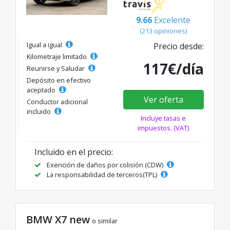
9.66
Excelente
(213 opiniones)
Igual a igual
Precio desde:
Kilometraje limitado
117€/día
Reunirse y Saludar
Depósito en efectivo
aceptado
Ver oferta
Conductor adicional
incluido
Incluye tasas e
impuestos. (VAT)
Incluido en el precio:
Exención de daños por colisión (CDW)
La responsabilidad de terceros(TPL)
BMW X7 new
o similar