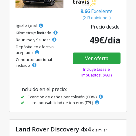
9.66
Excelente
(213 opiniones)
Igual a igual
Precio desde:
Kilometraje limitado
49€/día
Reunirse y Saludar
Depósito en efectivo
aceptado
Ver oferta
Conductor adicional
incluido
Incluye tasas e
impuestos. (VAT)
Incluido en el precio:
Exención de daños por colisión (CDW)
La responsabilidad de terceros(TPL)
Land Rover Discovery 4x4
o similar