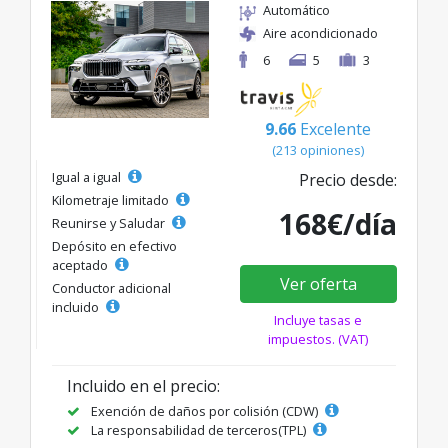
Automático
Aire acondicionado
6
5
3
9.66
Excelente
(213 opiniones)
Igual a igual
Precio desde:
Kilometraje limitado
168€/día
Reunirse y Saludar
Depósito en efectivo
aceptado
Ver oferta
Conductor adicional
incluido
Incluye tasas e
impuestos. (VAT)
Incluido en el precio:
Exención de daños por colisión (CDW)
La responsabilidad de terceros(TPL)