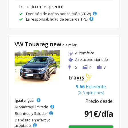
Incluido en el precio:
Exención de daños por colisión (CDW)
La responsabilidad de terceros(TPL)
VW Touareg new
o similar
Automático
Aire acondicionado
5
4
3
9.66
Excelente
(213 opiniones)
Igual a igual
Precio desde:
Kilometraje limitado
91€/día
Reunirse y Saludar
Depósito en efectivo
aceptado