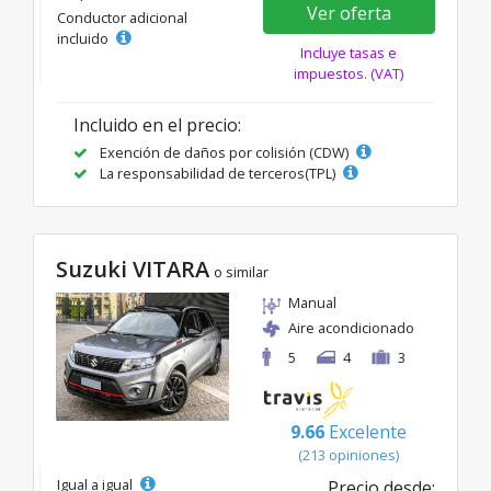
Ver oferta
Conductor adicional
incluido
Incluye tasas e
impuestos. (VAT)
Incluido en el precio:
Exención de daños por colisión (CDW)
La responsabilidad de terceros(TPL)
Suzuki VITARA
o similar
Manual
Aire acondicionado
5
4
3
9.66
Excelente
(213 opiniones)
Igual a igual
Precio desde: