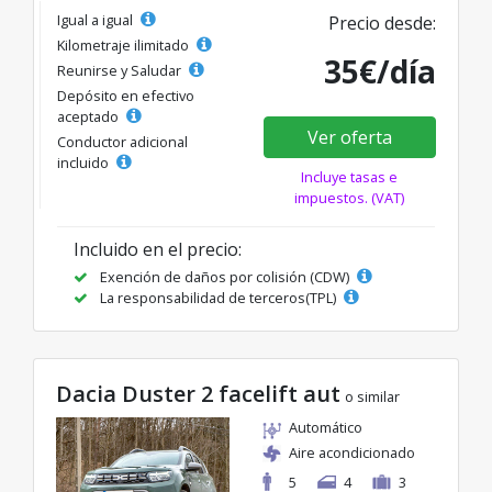
Igual a igual
Precio desde:
Kilometraje ilimitado
35€/día
Reunirse y Saludar
Depósito en efectivo
aceptado
Ver oferta
Conductor adicional
incluido
Incluye tasas e
impuestos. (VAT)
Incluido en el precio:
Exención de daños por colisión (CDW)
La responsabilidad de terceros(TPL)
Dacia Duster 2 facelift aut
o similar
Automático
Aire acondicionado
5
4
3