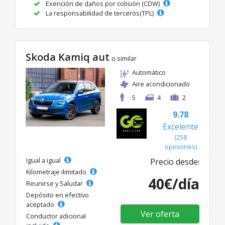
Exención de daños por colisión (CDW)
La responsabilidad de terceros(TPL)
Skoda Kamiq aut
o similar
Automático
Aire acondicionado
5
4
2
9.78
Excelente
(258
opiniones)
Igual a igual
Precio desde:
Kilometraje ilimitado
40€/día
Reunirse y Saludar
Depósito en efectivo
aceptado
Ver oferta
Conductor adicional