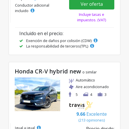
Ver oferta
Conductor adicional
incluido
Incluye tasas e
impuestos. (VAT)
Incluido en el precio:
Exención de daños por colisión (CDW)
La responsabilidad de terceros(TPL)
Honda CR-V hybrid new
o similar
Automático
Aire acondicionado
5
4
3
9.66
Excelente
(213 opiniones)
Igual a igual
Precio desde: