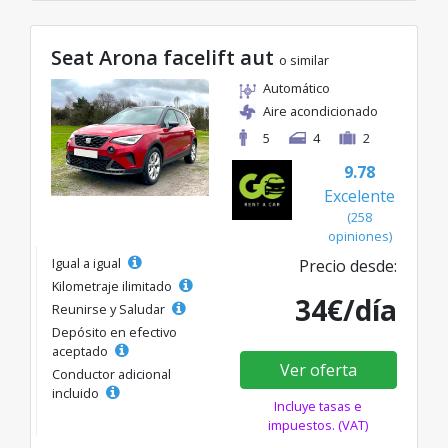
Seat Arona facelift aut
o similar
Automático
Aire acondicionado
5
4
2
9.78
Excelente
(258
opiniones)
Igual a igual
Precio desde:
Kilometraje ilimitado
34€/día
Reunirse y Saludar
Depósito en efectivo
aceptado
Ver oferta
Conductor adicional
incluido
Incluye tasas e
impuestos. (VAT)