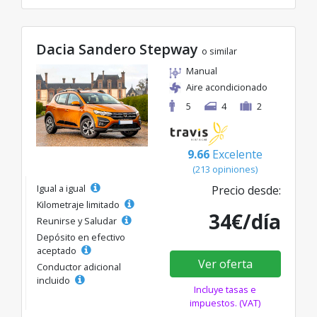
Dacia Sandero Stepway
o similar
Manual
Aire acondicionado
5
4
2
9.66
Excelente
(213 opiniones)
Igual a igual
Precio desde:
Kilometraje limitado
34€/día
Reunirse y Saludar
Depósito en efectivo
aceptado
Ver oferta
Conductor adicional
incluido
Incluye tasas e
impuestos. (VAT)