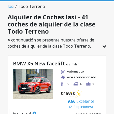
Iasi
/ Todo Terreno
Alquiler de Coches Iasi - 41
coches de alquiler de la clase
Todo Terreno
A continuación se presenta nuestra oferta de
coches de alquiler de la clase Todo Terreno,
disponible en Iasi. De un total de 41 vehículos en
esta ubicación, puedes elegir el modelo ideal de
BMW X5 New facelift
la categoría seleccionada, con tarifas excelentes
o similar
desde solo 26€/día.
Automático
Aire acondicionado
5
4
3
9.66
Excelente
(213 opiniones)
Igual a igual