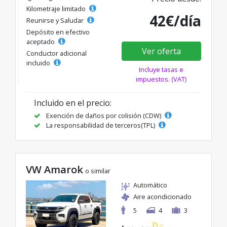
Kilometraje limitado
42€/día
Reunirse y Saludar
Depósito en efectivo
aceptado
Ver oferta
Conductor adicional
incluido
Incluye tasas e
impuestos. (VAT)
Incluido en el precio:
Exención de daños por colisión (CDW)
La responsabilidad de terceros(TPL)
VW Amarok
o similar
Automático
Aire acondicionado
5
4
3