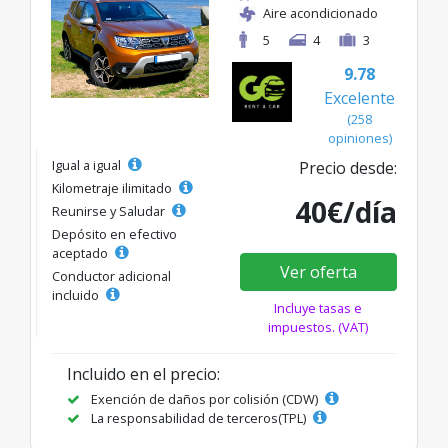
Aire acondicionado
5
4
3
9.78
Excelente
(258
opiniones)
Igual a igual
Precio desde:
Kilometraje ilimitado
40€/día
Reunirse y Saludar
Depósito en efectivo
aceptado
Ver oferta
Conductor adicional
incluido
Incluye tasas e
impuestos. (VAT)
Incluido en el precio:
Exención de daños por colisión (CDW)
La responsabilidad de terceros(TPL)