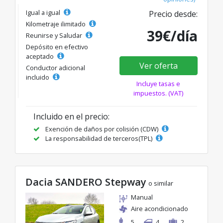
Igual a igual
Precio desde:
Kilometraje ilimitado
39€/día
Reunirse y Saludar
Depósito en efectivo
aceptado
Ver oferta
Conductor adicional
incluido
Incluye tasas e
impuestos. (VAT)
Incluido en el precio:
Exención de daños por colisión (CDW)
La responsabilidad de terceros(TPL)
Dacia SANDERO Stepway
o similar
Manual
Aire acondicionado
5
4
2