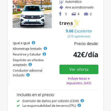
Automático
Aire acondicionado
5
4
2
9.66
Excelente
(213 opiniones)
Igual a igual
Precio desde:
Kilometraje limitado
42€/día
Reunirse y Saludar
Depósito en efectivo
aceptado
Ver oferta
Conductor adicional
incluido
Incluye tasas e
impuestos. (VAT)
Incluido en el precio:
Exención de daños por colisión (CDW)
La responsabilidad de terceros(TPL)