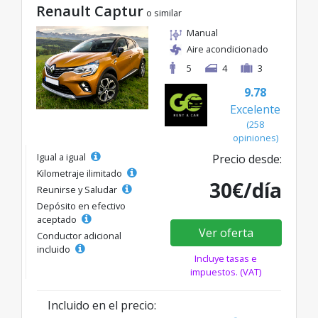
Renault Captur
o similar
Manual
Aire acondicionado
5
4
3
9.78
Excelente
(258
opiniones)
Igual a igual
Precio desde:
Kilometraje ilimitado
30€/día
Reunirse y Saludar
Depósito en efectivo
aceptado
Ver oferta
Conductor adicional
incluido
Incluye tasas e
impuestos. (VAT)
Incluido en el precio: