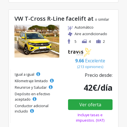
VW T-Cross R-Line facelift at
o similar
Automático
Aire acondicionado
5
4
2
9.66
Excelente
(213 opiniones)
Igual a igual
Precio desde:
Kilometraje limitado
42€/día
Reunirse y Saludar
Depósito en efectivo
aceptado
Ver oferta
Conductor adicional
incluido
Incluye tasas e
impuestos. (VAT)