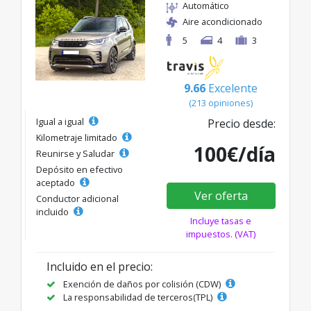
Automático
Aire acondicionado
5
4
3
9.66
Excelente
(213 opiniones)
Igual a igual
Precio desde:
Kilometraje limitado
100€/día
Reunirse y Saludar
Depósito en efectivo
aceptado
Ver oferta
Conductor adicional
incluido
Incluye tasas e
impuestos. (VAT)
Incluido en el precio:
Exención de daños por colisión (CDW)
La responsabilidad de terceros(TPL)