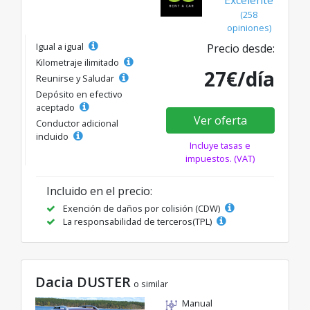
Excelente
(258
opiniones)
Igual a igual
Precio desde:
Kilometraje ilimitado
27€/día
Reunirse y Saludar
Depósito en efectivo
aceptado
Ver oferta
Conductor adicional
incluido
Incluye tasas e
impuestos. (VAT)
Incluido en el precio:
Exención de daños por colisión (CDW)
La responsabilidad de terceros(TPL)
Dacia DUSTER
o similar
Manual