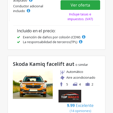
aceptado
Ver oferta
Conductor adicional
incluido
Incluye tasas e
impuestos. (VAT)
Incluido en el precio:
Exención de daños por colisión (CDW)
La responsabilidad de terceros(TPL)
Skoda Kamiq facelift aut
o similar
Automático
Aire acondicionado
5
4
2
9.99
Excelente
(14 opiniones)