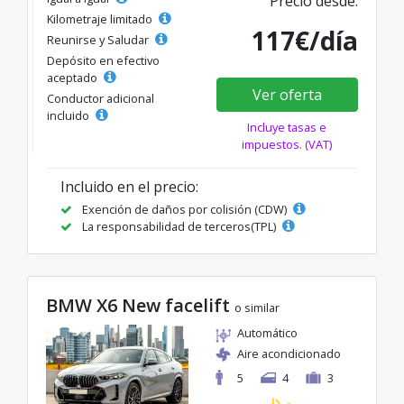
Precio desde:
Kilometraje limitado
117€/día
Reunirse y Saludar
Depósito en efectivo
aceptado
Ver oferta
Conductor adicional
incluido
Incluye tasas e
impuestos. (VAT)
Incluido en el precio:
Exención de daños por colisión (CDW)
La responsabilidad de terceros(TPL)
BMW X6 New facelift
o similar
Automático
Aire acondicionado
5
4
3