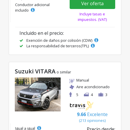
Ver oferta
Conductor adicional
incluido
Incluye tasas e
impuestos. (VAT)
Incluido en el precio:
Exención de daños por colisión (CDW)
La responsabilidad de terceros(TPL)
Suzuki VITARA
o similar
Manual
Aire acondicionado
5
4
3
9.66
Excelente
(213 opiniones)
Igual a igual
Precio desde: