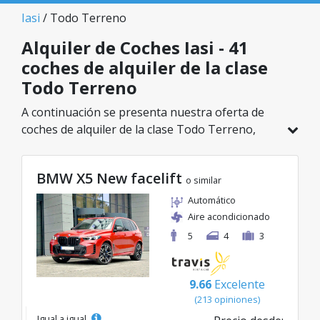
Iasi
/ Todo Terreno
Alquiler de Coches Iasi - 41
coches de alquiler de la clase
Todo Terreno
A continuación se presenta nuestra oferta de
coches de alquiler de la clase Todo Terreno,
disponible en Iasi. De un total de 41 vehículos en
esta ubicación, puedes elegir el modelo ideal de
BMW X5 New facelift
la categoría seleccionada, con tarifas excelentes
o similar
desde solo 26€/día.
Automático
Aire acondicionado
5
4
3
9.66
Excelente
(213 opiniones)
Igual a igual