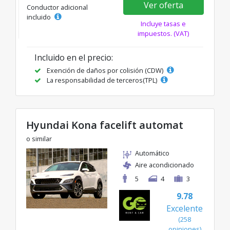
Ver oferta
Conductor adicional
incluido
Incluye tasas e
impuestos. (VAT)
Incluido en el precio:
Exención de daños por colisión (CDW)
La responsabilidad de terceros(TPL)
Hyundai Kona facelift automat
o similar
Automático
Aire acondicionado
5
4
3
9.78
Excelente
(258
opiniones)