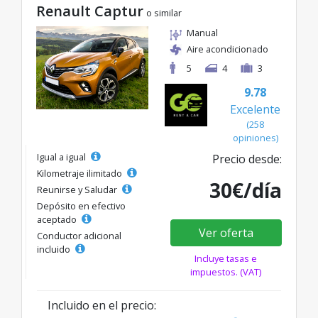
Renault Captur
o similar
Manual
Aire acondicionado
5
4
3
9.78
Excelente
(258
opiniones)
Igual a igual
Precio desde:
Kilometraje ilimitado
30€/día
Reunirse y Saludar
Depósito en efectivo
aceptado
Ver oferta
Conductor adicional
incluido
Incluye tasas e
impuestos. (VAT)
Incluido en el precio: