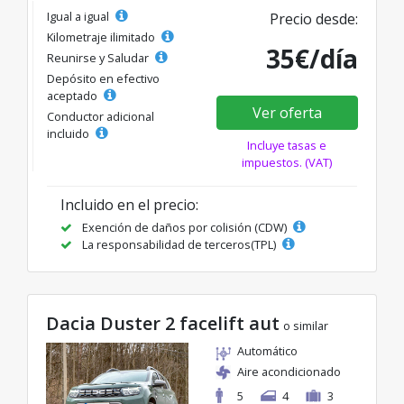
Igual a igual
Precio desde:
Kilometraje ilimitado
35€/día
Reunirse y Saludar
Depósito en efectivo
aceptado
Ver oferta
Conductor adicional
incluido
Incluye tasas e
impuestos. (VAT)
Incluido en el precio:
Exención de daños por colisión (CDW)
La responsabilidad de terceros(TPL)
Dacia Duster 2 facelift aut
o similar
Automático
Aire acondicionado
5
4
3