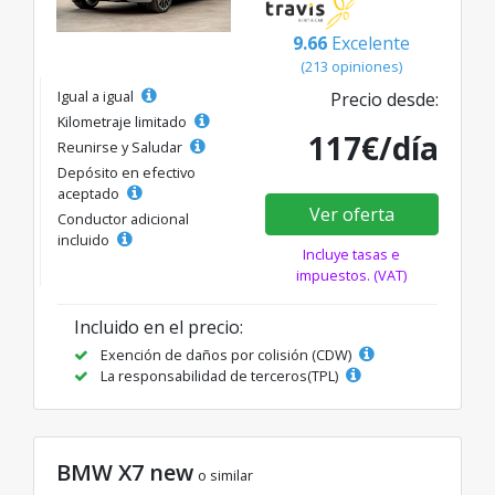
9.66
Excelente
(213 opiniones)
Igual a igual
Precio desde:
Kilometraje limitado
117€/día
Reunirse y Saludar
Depósito en efectivo
aceptado
Ver oferta
Conductor adicional
incluido
Incluye tasas e
impuestos. (VAT)
Incluido en el precio:
Exención de daños por colisión (CDW)
La responsabilidad de terceros(TPL)
BMW X7 new
o similar