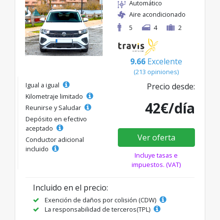
Automático
Aire acondicionado
5
4
2
9.66
Excelente
(213 opiniones)
Igual a igual
Precio desde:
Kilometraje limitado
42€/día
Reunirse y Saludar
Depósito en efectivo
aceptado
Ver oferta
Conductor adicional
incluido
Incluye tasas e
impuestos. (VAT)
Incluido en el precio:
Exención de daños por colisión (CDW)
La responsabilidad de terceros(TPL)