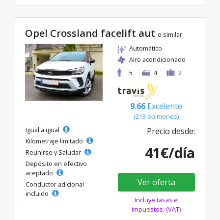
Opel Crossland facelift aut
o similar
Automático
Aire acondicionado
5
4
2
9.66
Excelente
(213 opiniones)
Igual a igual
Precio desde:
Kilometraje limitado
41€/día
Reunirse y Saludar
Depósito en efectivo
aceptado
Ver oferta
Conductor adicional
incluido
Incluye tasas e
impuestos. (VAT)