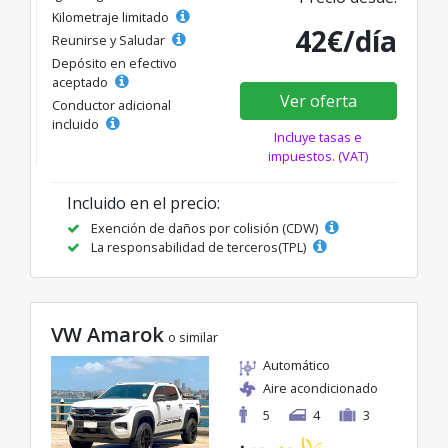
Kilometraje limitado
42€/día
Reunirse y Saludar
Depósito en efectivo
aceptado
Ver oferta
Conductor adicional
incluido
Incluye tasas e
impuestos. (VAT)
Incluido en el precio:
Exención de daños por colisión (CDW)
La responsabilidad de terceros(TPL)
VW Amarok
o similar
Automático
Aire acondicionado
5
4
3