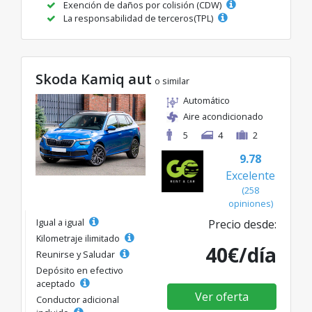
Exención de daños por colisión (CDW)
La responsabilidad de terceros(TPL)
Skoda Kamiq aut
o similar
Automático
Aire acondicionado
5
4
2
9.78
Excelente
(258
opiniones)
Igual a igual
Precio desde:
Kilometraje ilimitado
40€/día
Reunirse y Saludar
Depósito en efectivo
aceptado
Ver oferta
Conductor adicional