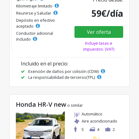
Kilometraje limitado
59€/día
Reunirse y Saludar
Depósito en efectivo
aceptado
Ver oferta
Conductor adicional
incluido
Incluye tasas e
impuestos. (VAT)
Incluido en el precio:
Exención de daños por colisión (CDW)
La responsabilidad de terceros(TPL)
Honda HR-V new
o similar
Automático
Aire acondicionado
5
4
2