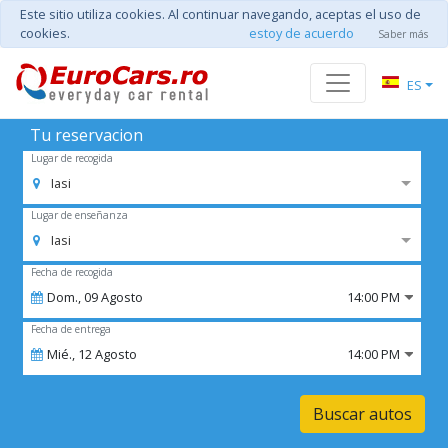
Este sitio utiliza cookies. Al continuar navegando, aceptas el uso de
cookies.
estoy de acuerdo
Saber más
ES
Tu reservacion
Lugar de recogida
Iasi
Lugar de enseñanza
Iasi
Fecha de recogida
Dom.,
09
Agosto
14:00 PM
Fecha de entrega
Mié.,
12
Agosto
14:00 PM
Buscar autos