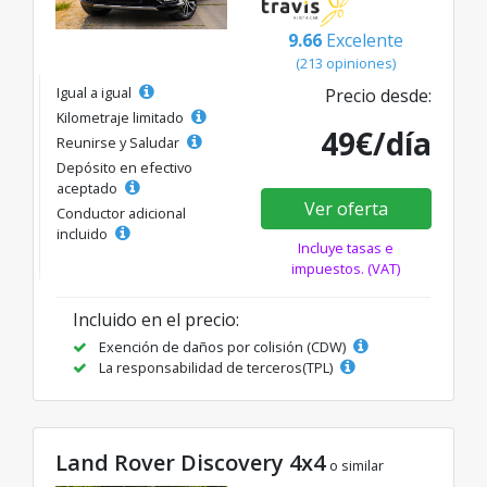
9.66
Excelente
(213 opiniones)
Igual a igual
Precio desde:
Kilometraje limitado
49€/día
Reunirse y Saludar
Depósito en efectivo
aceptado
Ver oferta
Conductor adicional
incluido
Incluye tasas e
impuestos. (VAT)
Incluido en el precio:
Exención de daños por colisión (CDW)
La responsabilidad de terceros(TPL)
Land Rover Discovery 4x4
o similar