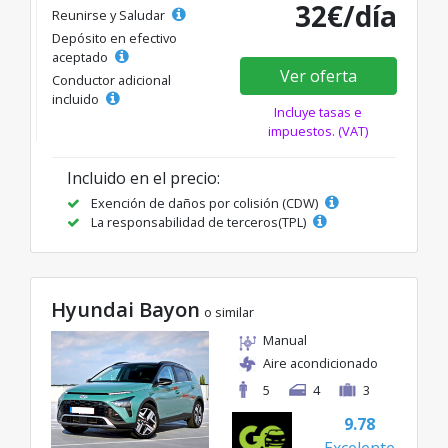
32€/día
Reunirse y Saludar
Depósito en efectivo
aceptado
Ver oferta
Conductor adicional
incluido
Incluye tasas e
impuestos. (VAT)
Incluido en el precio:
Exención de daños por colisión (CDW)
La responsabilidad de terceros(TPL)
Hyundai Bayon
o similar
Manual
Aire acondicionado
5
4
3
9.78