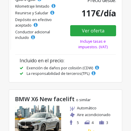
Precio desde:
Kilometraje limitado
117€/día
Reunirse y Saludar
Depósito en efectivo
aceptado
Ver oferta
Conductor adicional
incluido
Incluye tasas e
impuestos. (VAT)
Incluido en el precio:
Exención de daños por colisión (CDW)
La responsabilidad de terceros(TPL)
BMW X6 New facelift
o similar
Automático
Aire acondicionado
5
4
3