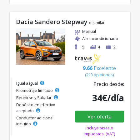
Dacia Sandero Stepway
o similar
Manual
Aire acondicionado
5
4
2
9.66
Excelente
(213 opiniones)
Igual a igual
Precio desde:
Kilometraje limitado
34€/día
Reunirse y Saludar
Depósito en efectivo
aceptado
Ver oferta
Conductor adicional
incluido
Incluye tasas e
impuestos. (VAT)