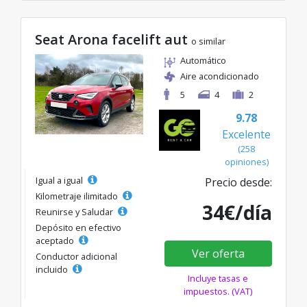
Seat Arona facelift aut
o similar
Automático
Aire acondicionado
5
4
2
9.78
Excelente
(258
opiniones)
Igual a igual
Precio desde:
Kilometraje ilimitado
34€/día
Reunirse y Saludar
Depósito en efectivo
aceptado
Ver oferta
Conductor adicional
incluido
Incluye tasas e
impuestos. (VAT)