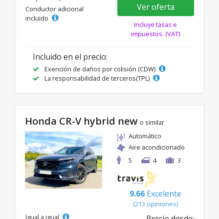
Ver oferta
Conductor adicional
incluido
Incluye tasas e
impuestos. (VAT)
Incluido en el precio:
Exención de daños por colisión (CDW)
La responsabilidad de terceros(TPL)
Honda CR-V hybrid new
o similar
Automático
Aire acondicionado
5
4
3
9.66
Excelente
(213 opiniones)
Igual a igual
Precio desde: