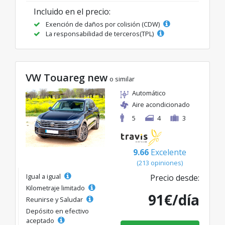
Incluido en el precio:
Exención de daños por colisión (CDW)
La responsabilidad de terceros(TPL)
VW Touareg new
o similar
Automático
Aire acondicionado
5
4
3
9.66
Excelente
(213 opiniones)
Igual a igual
Precio desde:
Kilometraje limitado
91€/día
Reunirse y Saludar
Depósito en efectivo
aceptado