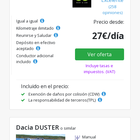
Excelente
(258
opiniones)
Igual a igual
Precio desde:
Kilometraje ilimitado
27€/día
Reunirse y Saludar
Depósito en efectivo
aceptado
Ver oferta
Conductor adicional
incluido
Incluye tasas e
impuestos. (VAT)
Incluido en el precio:
Exención de daños por colisión (CDW)
La responsabilidad de terceros(TPL)
Dacia DUSTER
o similar
Manual