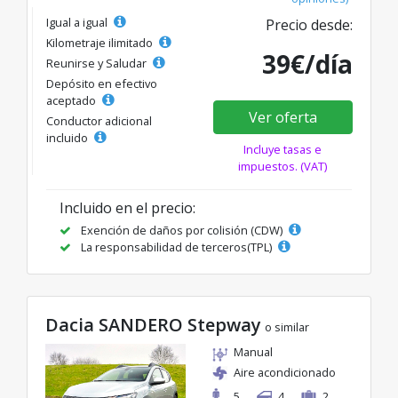
Igual a igual
Precio desde:
Kilometraje ilimitado
39€/día
Reunirse y Saludar
Depósito en efectivo
aceptado
Ver oferta
Conductor adicional
incluido
Incluye tasas e
impuestos. (VAT)
Incluido en el precio:
Exención de daños por colisión (CDW)
La responsabilidad de terceros(TPL)
Dacia SANDERO Stepway
o similar
Manual
Aire acondicionado
5
4
2