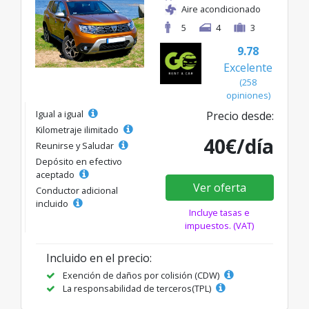
Aire acondicionado
5
4
3
9.78
Excelente
(258
opiniones)
Igual a igual
Precio desde:
Kilometraje ilimitado
40€/día
Reunirse y Saludar
Depósito en efectivo
aceptado
Ver oferta
Conductor adicional
incluido
Incluye tasas e
impuestos. (VAT)
Incluido en el precio:
Exención de daños por colisión (CDW)
La responsabilidad de terceros(TPL)