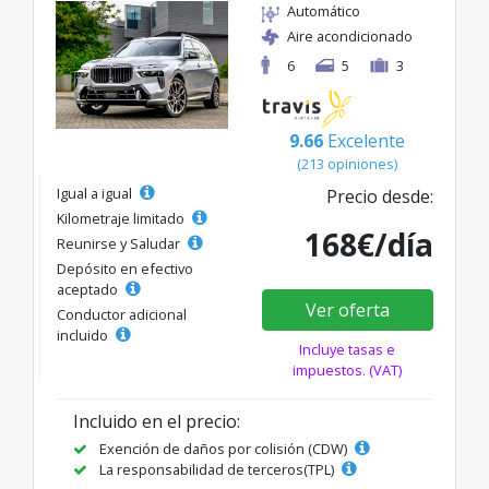
Automático
Aire acondicionado
6
5
3
9.66
Excelente
(213 opiniones)
Igual a igual
Precio desde:
Kilometraje limitado
168€/día
Reunirse y Saludar
Depósito en efectivo
aceptado
Ver oferta
Conductor adicional
incluido
Incluye tasas e
impuestos. (VAT)
Incluido en el precio:
Exención de daños por colisión (CDW)
La responsabilidad de terceros(TPL)