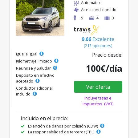
Automático
Aire acondicionado
5
4
3
9.66
Excelente
(213 opiniones)
Igual a igual
Precio desde:
Kilometraje limitado
100€/día
Reunirse y Saludar
Depósito en efectivo
aceptado
Ver oferta
Conductor adicional
incluido
Incluye tasas e
impuestos. (VAT)
Incluido en el precio:
Exención de daños por colisión (CDW)
La responsabilidad de terceros(TPL)