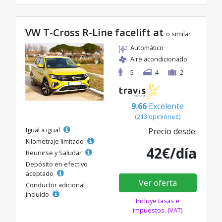
VW T-Cross R-Line facelift at
o similar
Automático
Aire acondicionado
5
4
2
9.66
Excelente
(213 opiniones)
Igual a igual
Precio desde:
Kilometraje limitado
42€/día
Reunirse y Saludar
Depósito en efectivo
aceptado
Ver oferta
Conductor adicional
incluido
Incluye tasas e
impuestos. (VAT)