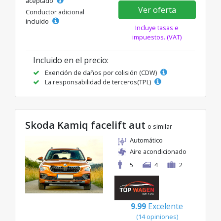
aceptado
Ver oferta
Conductor adicional
incluido
Incluye tasas e
impuestos. (VAT)
Incluido en el precio:
Exención de daños por colisión (CDW)
La responsabilidad de terceros(TPL)
Skoda Kamiq facelift aut
o similar
Automático
Aire acondicionado
5
4
2
9.99
Excelente
(14 opiniones)