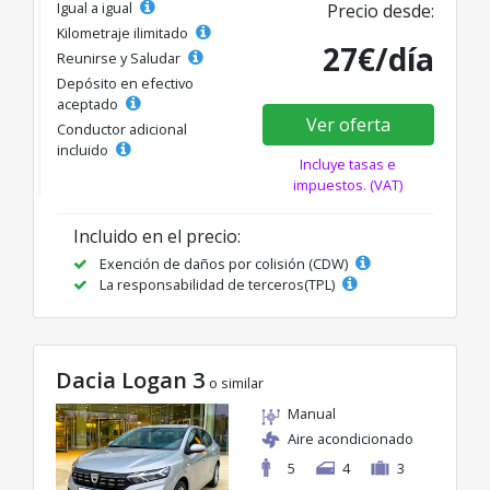
Igual a igual
Precio desde:
Kilometraje ilimitado
27€/día
Reunirse y Saludar
Depósito en efectivo
aceptado
Ver oferta
Conductor adicional
incluido
Incluye tasas e
impuestos. (VAT)
Incluido en el precio:
Exención de daños por colisión (CDW)
La responsabilidad de terceros(TPL)
Dacia Logan 3
o similar
Manual
Aire acondicionado
5
4
3