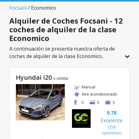
Focsani
/ Economico
Alquiler de Coches Focsani - 12
coches de alquiler de la clase
Economico
A continuación se presenta nuestra oferta de
coches de alquiler de la clase Economico,
disponible en Focsani. De un total de 12
vehículos en esta ubicación, puedes elegir el
Hyundai i20
modelo ideal de la categoría seleccionada, con
o similar
tarifas excelentes desde solo 20€/día.
Manual
Aire acondicionado
5
5
3
9.78
Excelente
(258
opiniones)