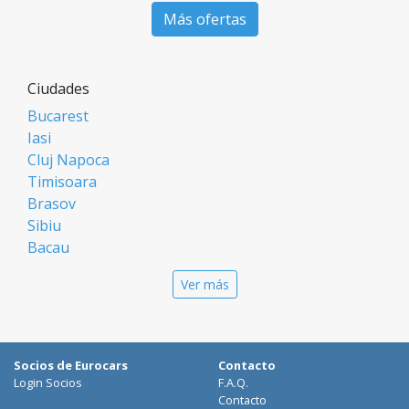
Más ofertas
Ciudades
Bucarest
Iasi
Cluj Napoca
Timisoara
Brasov
Sibiu
Bacau
Oradea
Ver más
Arad
Piatra Neamt
Constanta
Galati
Socios de Eurocars
Contacto
Suceava
Login Socios
F.A.Q.
Targu Mures
Contacto