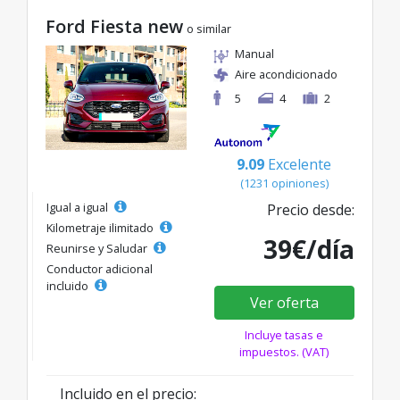
Ford Fiesta new
o similar
Manual
Aire acondicionado
5
4
2
9.09
Excelente
(1231 opiniones)
Igual a igual
Precio desde:
Kilometraje ilimitado
39€/día
Reunirse y Saludar
Conductor adicional
incluido
Ver oferta
Incluye tasas e
impuestos. (VAT)
Incluido en el precio: