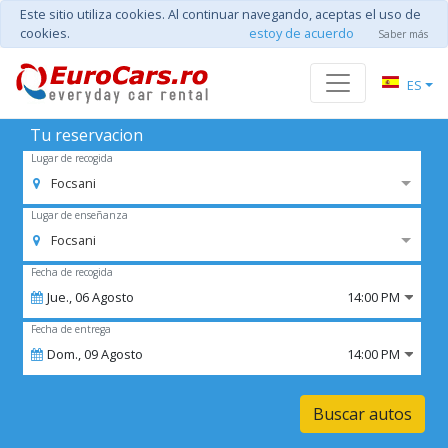
Este sitio utiliza cookies. Al continuar navegando, aceptas el uso de
cookies.
estoy de acuerdo
Saber más
ES
Tu reservacion
Lugar de recogida
Focsani
Lugar de enseñanza
Focsani
Fecha de recogida
Jue.,
06
Agosto
14:00 PM
Fecha de entrega
Dom.,
09
Agosto
14:00 PM
Buscar autos