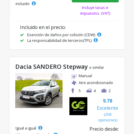
incluido
Incluye tasas e
impuestos. (VAT)
Incluido en el precio:
Exención de daños por colisión (CDW)
La responsabilidad de terceros(TPL)
Dacia SANDERO Stepway
o similar
Manual
Aire acondicionado
5
4
2
9.78
Excelente
(258
opiniones)
Igual a igual
Precio desde: