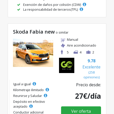
Exención de daños por colisión (CDW)
La responsabilidad de terceros(TPL)
Skoda Fabia new
o similar
Manual
Aire acondicionado
5
4
2
9.78
Excelente
(258
opiniones)
Igual a igual
Precio desde:
Kilometraje ilimitado
27€/día
Reunirse y Saludar
Depósito en efectivo
aceptado
Ver oferta
Conductor adicional