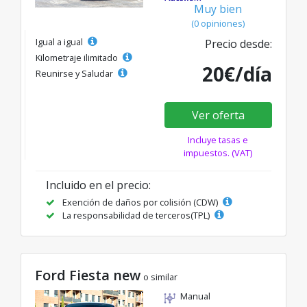
Muy bien
(0 opiniones)
Igual a igual
Precio desde:
Kilometraje ilimitado
20€/día
Reunirse y Saludar
Ver oferta
Incluye tasas e
impuestos. (VAT)
Incluido en el precio:
Exención de daños por colisión (CDW)
La responsabilidad de terceros(TPL)
Ford Fiesta new
o similar
Manual