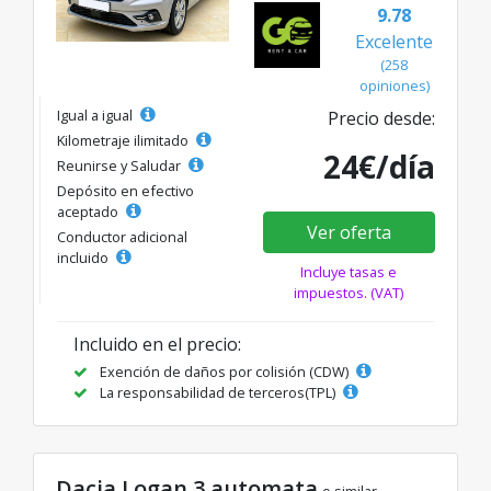
9.78
Excelente
(258
opiniones)
Igual a igual
Precio desde:
Kilometraje ilimitado
24€/día
Reunirse y Saludar
Depósito en efectivo
aceptado
Ver oferta
Conductor adicional
incluido
Incluye tasas e
impuestos. (VAT)
Incluido en el precio:
Exención de daños por colisión (CDW)
La responsabilidad de terceros(TPL)
Dacia Logan 3 automata