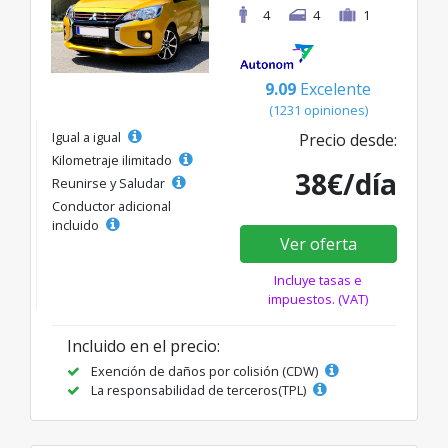
4
4
1
9.09
Excelente
(1231 opiniones)
Igual a igual
Precio desde:
Kilometraje ilimitado
38€/día
Reunirse y Saludar
Conductor adicional
incluido
Ver oferta
Incluye tasas e
impuestos. (VAT)
Incluido en el precio:
Exención de daños por colisión (CDW)
La responsabilidad de terceros(TPL)