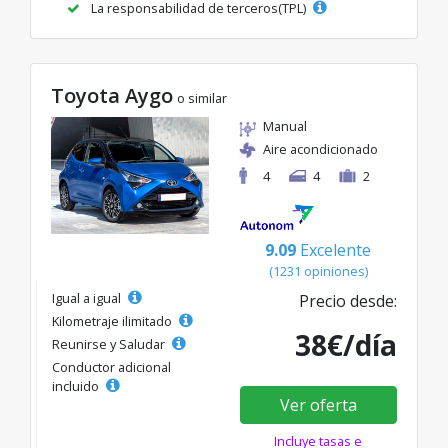
La responsabilidad de terceros(TPL)
Toyota Aygo
o similar
Manual
Aire acondicionado
4
4
2
9.09
Excelente
(1231 opiniones)
Igual a igual
Precio desde:
Kilometraje ilimitado
38€/día
Reunirse y Saludar
Conductor adicional
incluido
Ver oferta
Incluye tasas e