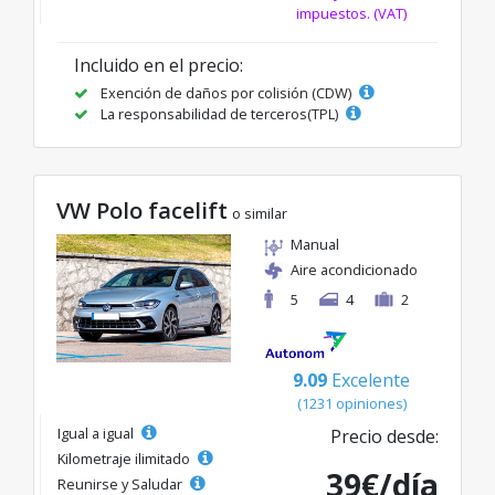
impuestos. (VAT)
Incluido en el precio:
Exención de daños por colisión (CDW)
La responsabilidad de terceros(TPL)
VW Polo facelift
o similar
Manual
Aire acondicionado
5
4
2
9.09
Excelente
(1231 opiniones)
Igual a igual
Precio desde:
Kilometraje ilimitado
39€/día
Reunirse y Saludar