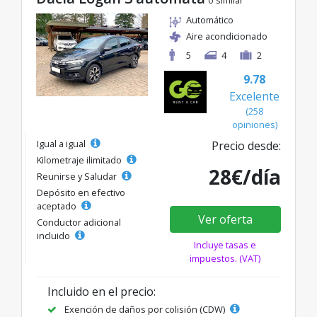
o similar
Automático
Aire acondicionado
5
4
2
9.78
Excelente
(258
opiniones)
Igual a igual
Precio desde:
Kilometraje ilimitado
28€/día
Reunirse y Saludar
Depósito en efectivo
aceptado
Ver oferta
Conductor adicional
incluido
Incluye tasas e
impuestos. (VAT)
Incluido en el precio:
Exención de daños por colisión (CDW)