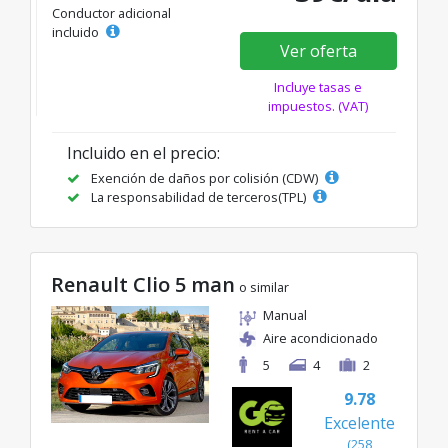
Conductor adicional
incluido
Ver oferta
Incluye tasas e
impuestos. (VAT)
Incluido en el precio:
Exención de daños por colisión (CDW)
La responsabilidad de terceros(TPL)
Renault Clio 5 man
o similar
Manual
Aire acondicionado
5
4
2
9.78
Excelente
(258