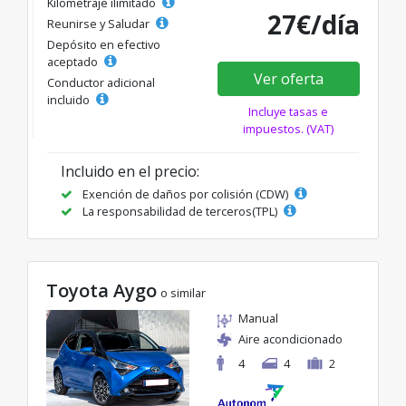
Kilometraje ilimitado
27€/día
Reunirse y Saludar
Depósito en efectivo
aceptado
Ver oferta
Conductor adicional
incluido
Incluye tasas e
impuestos. (VAT)
Incluido en el precio:
Exención de daños por colisión (CDW)
La responsabilidad de terceros(TPL)
Toyota Aygo
o similar
Manual
Aire acondicionado
4
4
2