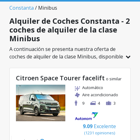
Constanta
/ Minibus
Alquiler de Coches Constanta - 2
coches de alquiler de la clase
Minibus
A continuación se presenta nuestra oferta de
coches de alquiler de la clase Minibus, disponible
en Constanta. De un total de 2 vehículos en esta
ubicación, puedes elegir el modelo ideal de la
Citroen Space Tourer facelift
categoría seleccionada, con tarifas excelentes
o similar
desde solo 109€/día.
Automático
Aire acondicionado
9
4
3
9.09
Excelente
(1231 opiniones)