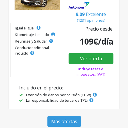
9.09
Excelente
(1231 opiniones)
Igual a igual
Precio desde:
Kilometraje ilimitado
109€/día
Reunirse y Saludar
Conductor adicional
incluido
Ver oferta
Incluye tasas e
impuestos. (VAT)
Incluido en el precio:
Exención de daños por colisión (CDW)
La responsabilidad de terceros(TPL)
Más ofertas