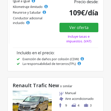
Igual a igual
Precio desde:
Kilometraje ilimitado
109€/día
Reunirse y Saludar
Conductor adicional
incluido
Ver oferta
Incluye tasas e
impuestos. (VAT)
Incluido en el precio:
Exención de daños por colisión (CDW)
La responsabilidad de terceros(TPL)
Renault Trafic New
o similar
Manual
Aire acondicionado
9
4
3