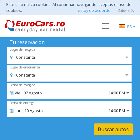
Este sitio utiliza cookies. Al continuar navegando, aceptas el uso de
cookies.
estoy de acuerdo
Saber más
ES
Tu reservacion
Lugar de recogida
Constanta
Lugar de enseñanza
Constanta
Fecha de recogida
Vie.,
07
Agosto
14:00 PM
Fecha de entrega
Lun.,
10
Agosto
14:00 PM
Buscar autos