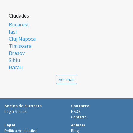
Ciudades
Bucarest
Iasi
Cluj Napoca
Timisoara
Brasov
Sibiu
Bacau
Oradea
Ver más
Arad
Piatra Neamt
Constanta
Galati
Socios de Eurocars
Contacto
Suceava
Login Socios
F.A.Q.
Targu Mures
Contacto
Focsani
Legal
enlazar
Política de alquiler
Blog
Targoviste