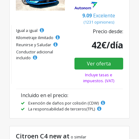
9.09
Excelente
(1231 opiniones)
Igual a igual
Precio desde:
Kilometraje ilimitado
42€/día
Reunirse y Saludar
Conductor adicional
incluido
Ver oferta
Incluye tasas e
impuestos. (VAT)
Incluido en el precio:
Exención de daños por colisión (CDW)
La responsabilidad de terceros(TPL)
Citroen C4 new at
o similar