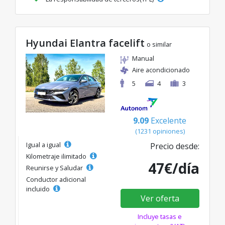
Hyundai Elantra facelift
o similar
Manual
Aire acondicionado
5
4
3
9.09
Excelente
(1231 opiniones)
Igual a igual
Precio desde:
Kilometraje ilimitado
47€/día
Reunirse y Saludar
Conductor adicional
incluido
Ver oferta
Incluye tasas e