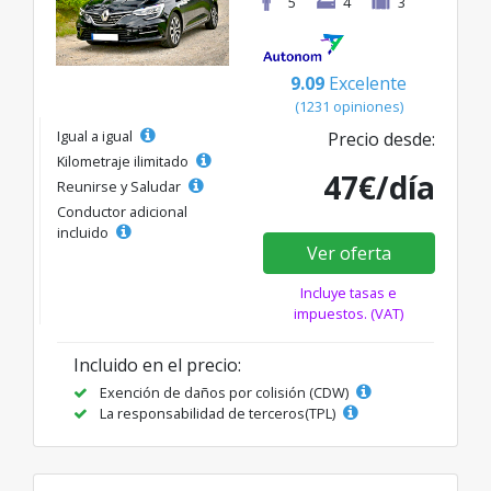
5
4
3
9.09
Excelente
(1231 opiniones)
Igual a igual
Precio desde:
Kilometraje ilimitado
47€/día
Reunirse y Saludar
Conductor adicional
incluido
Ver oferta
Incluye tasas e
impuestos. (VAT)
Incluido en el precio:
Exención de daños por colisión (CDW)
La responsabilidad de terceros(TPL)