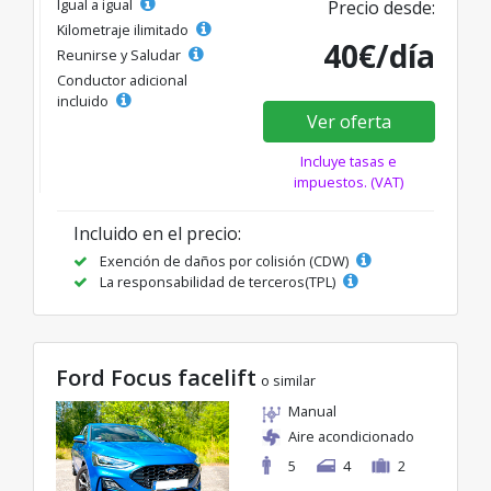
Igual a igual
Precio desde:
Kilometraje ilimitado
40€/día
Reunirse y Saludar
Conductor adicional
incluido
Ver oferta
Incluye tasas e
impuestos. (VAT)
Incluido en el precio:
Exención de daños por colisión (CDW)
La responsabilidad de terceros(TPL)
Ford Focus facelift
o similar
Manual
Aire acondicionado
5
4
2