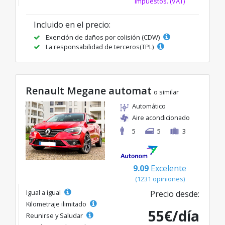
impuestos. (VAT)
Incluido en el precio:
Exención de daños por colisión (CDW)
La responsabilidad de terceros(TPL)
Renault Megane automat
o similar
Automático
Aire acondicionado
5
5
3
9.09
Excelente
(1231 opiniones)
Igual a igual
Precio desde:
Kilometraje ilimitado
55€/día
Reunirse y Saludar