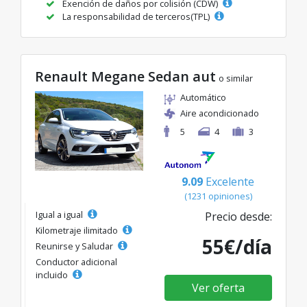
Exención de daños por colisión (CDW)
La responsabilidad de terceros(TPL)
Renault Megane Sedan aut
o similar
Automático
Aire acondicionado
5
4
3
9.09
Excelente
(1231 opiniones)
Igual a igual
Precio desde:
Kilometraje ilimitado
55€/día
Reunirse y Saludar
Conductor adicional
incluido
Ver oferta