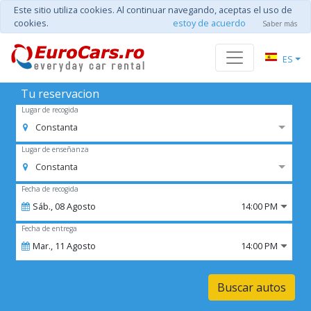
Este sitio utiliza cookies. Al continuar navegando, aceptas el uso de
cookies.
estoy de acuerdo
Saber más
ES
Tu reservacion
Lugar de recogida
Constanta
Lugar de enseñanza
Constanta
Fecha de recogida
Sáb.,
08
Agosto
14:00 PM
Fecha de entrega
Mar.,
11
Agosto
14:00 PM
Buscar autos