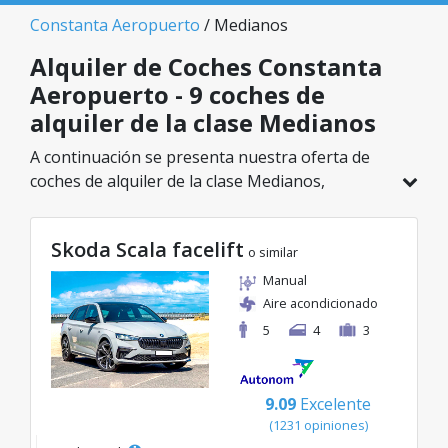
Constanta Aeropuerto
/ Medianos
Alquiler de Coches Constanta
Aeropuerto - 9 coches de
alquiler de la clase Medianos
A continuación se presenta nuestra oferta de
coches de alquiler de la clase Medianos,
disponible en Constanta Aeropuerto. De un
total de 9 vehículos en esta ubicación, puedes
Skoda Scala facelift
elegir el modelo ideal de la categoría
o similar
seleccionada, con tarifas excelentes desde solo
Manual
40€/día.
Aire acondicionado
5
4
3
9.09
Excelente
(1231 opiniones)