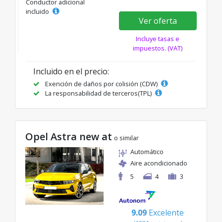
Conductor adicional
incluido
Ver oferta
Incluye tasas e
impuestos. (VAT)
Incluido en el precio:
Exención de daños por colisión (CDW)
La responsabilidad de terceros(TPL)
Opel Astra new at
o similar
Automático
Aire acondicionado
5
4
3
9.09
Excelente