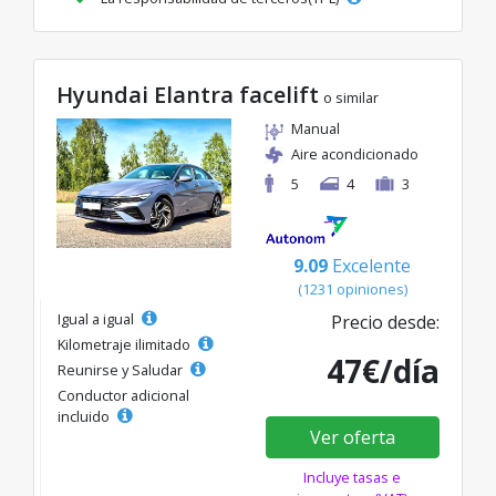
Hyundai Elantra facelift
o similar
Manual
Aire acondicionado
5
4
3
9.09
Excelente
(1231 opiniones)
Igual a igual
Precio desde:
Kilometraje ilimitado
47€/día
Reunirse y Saludar
Conductor adicional
incluido
Ver oferta
Incluye tasas e