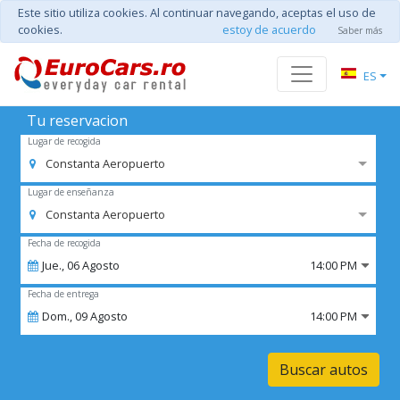
Este sitio utiliza cookies. Al continuar navegando, aceptas el uso de
cookies.
estoy de acuerdo
Saber más
ES
Tu reservacion
Lugar de recogida
Constanta Aeropuerto
Lugar de enseñanza
Constanta Aeropuerto
Fecha de recogida
Jue.,
06
Agosto
14:00 PM
Fecha de entrega
Dom.,
09
Agosto
14:00 PM
Buscar autos