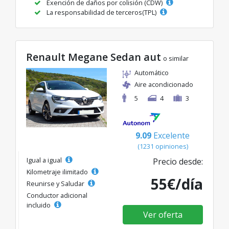
Exención de daños por colisión (CDW)
La responsabilidad de terceros(TPL)
Renault Megane Sedan aut
o similar
Automático
Aire acondicionado
5
4
3
9.09
Excelente
(1231 opiniones)
Igual a igual
Precio desde:
Kilometraje ilimitado
55€/día
Reunirse y Saludar
Conductor adicional
incluido
Ver oferta