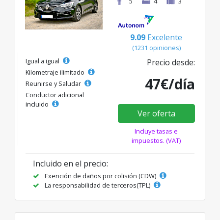
5
4
3
9.09
Excelente
(1231 opiniones)
Igual a igual
Precio desde:
Kilometraje ilimitado
47€/día
Reunirse y Saludar
Conductor adicional
incluido
Ver oferta
Incluye tasas e
impuestos. (VAT)
Incluido en el precio:
Exención de daños por colisión (CDW)
La responsabilidad de terceros(TPL)