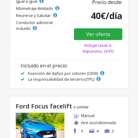
Igual a igual
Precio desde:
Kilometraje ilimitado
40€/día
Reunirse y Saludar
Conductor adicional
incluido
Ver oferta
Incluye tasas e
impuestos. (VAT)
Incluido en el precio:
Exención de daños por colisión (CDW)
La responsabilidad de terceros(TPL)
Ford Focus facelift
o similar
Manual
Aire acondicionado
5
4
2