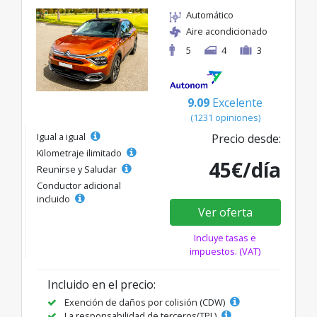
Automático
Aire acondicionado
5
4
3
9.09
Excelente
(1231 opiniones)
Igual a igual
Precio desde:
Kilometraje ilimitado
45€/día
Reunirse y Saludar
Conductor adicional
incluido
Ver oferta
Incluye tasas e
impuestos. (VAT)
Incluido en el precio:
Exención de daños por colisión (CDW)
La responsabilidad de terceros(TPL)