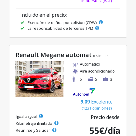
impuestos. (VAT)
Incluido en el precio:
Exención de daños por colisión (CDW)
La responsabilidad de terceros(TPL)
Renault Megane automat
o similar
Automático
Aire acondicionado
5
5
3
9.09
Excelente
(1231 opiniones)
Igual a igual
Precio desde:
Kilometraje ilimitado
55€/día
Reunirse y Saludar