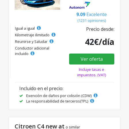
9.09
Excelente
(1231 opiniones)
Igual a igual
Precio desde:
Kilometraje ilimitado
42€/día
Reunirse y Saludar
Conductor adicional
incluido
Ver oferta
Incluye tasas e
impuestos. (VAT)
Incluido en el precio:
Exención de daños por colisión (CDW)
La responsabilidad de terceros(TPL)
Citroen C4 new at
o similar