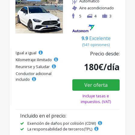
Automático
Aire acondicionado
5
4
3
9.9
Excelente
(541 opiniones)
Igual a igual
Precio desde:
Kilometraje ilimitado
180€/día
Reunirse y Saludar
Conductor adicional
incluido
Ver oferta
Incluye tasas e
impuestos. (VAT)
Incluido en el precio:
Exención de daños por colisión (CDW)
La responsabilidad de terceros(TPL)