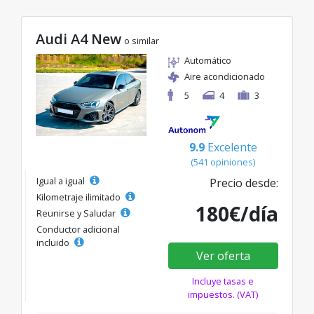
Audi A4 New
o similar
Automático
Aire acondicionado
5
4
3
9.9
Excelente
(541 opiniones)
Igual a igual
Precio desde:
Kilometraje ilimitado
180€/día
Reunirse y Saludar
Conductor adicional
incluido
Ver oferta
Incluye tasas e
impuestos. (VAT)