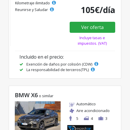
Kilometraje ilimitado
105€/día
Reunirse y Saludar
Ver oferta
Incluye tasas e
impuestos. (VAT)
Incluido en el precio:
Exención de daños por colisión (CDW)
La responsabilidad de terceros(TPL)
BMW X6
o similar
Automático
Aire acondicionado
5
4
3