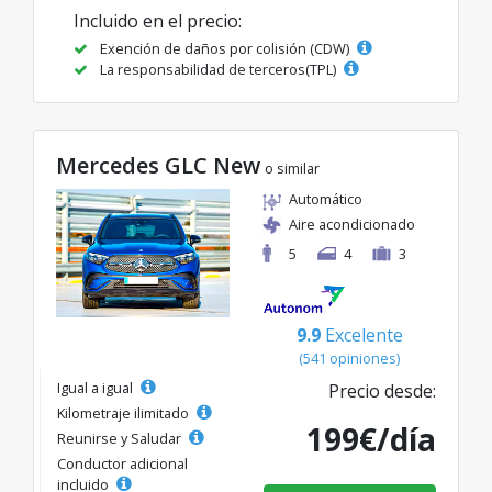
Incluido en el precio:
Exención de daños por colisión (CDW)
La responsabilidad de terceros(TPL)
Mercedes GLC New
o similar
Automático
Aire acondicionado
5
4
3
9.9
Excelente
(541 opiniones)
Igual a igual
Precio desde:
Kilometraje ilimitado
199€/día
Reunirse y Saludar
Conductor adicional
incluido