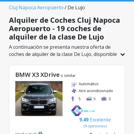
Cluj Napoca Aeropuerto
/ De Lujo
Alquiler de Coches Cluj Napoca
Aeropuerto - 19 coches de
alquiler de la clase De Lujo
A continuación se presenta nuestra oferta de
coches de alquiler de la clase De Lujo, disponible
en Cluj Napoca Aeropuerto. De un total de 19
vehículos en esta ubicación, puedes elegir el
BMW X3 XDrive
modelo ideal de la categoría seleccionada, con
o similar
tarifas excelentes desde solo 41€/día.
Automático
Aire acondicionado
5
5
3
9.49
Excelente
(9 opiniones)