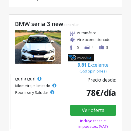
BMW seria 3 new
o similar
Automático
Aire acondicionado
5
4
3
9.81
Excelente
(560 opiniones)
Igual a igual
Precio desde:
Kilometraje ilimitado
78€/día
Reunirse y Saludar
Ver oferta
Incluye tasas e
impuestos. (VAT)