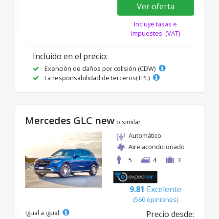
Ver oferta
Incluye tasas e
impuestos. (VAT)
Incluido en el precio:
Exención de daños por colisión (CDW)
La responsabilidad de terceros(TPL)
Mercedes GLC new
o similar
Automático
Aire acondicionado
5
4
3
9.81
Excelente
(560 opiniones)
Igual a igual
Precio desde: