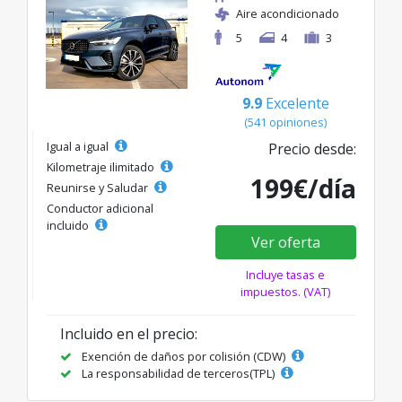
Aire acondicionado
5
4
3
9.9
Excelente
(541 opiniones)
Igual a igual
Precio desde:
Kilometraje ilimitado
199€/día
Reunirse y Saludar
Conductor adicional
incluido
Ver oferta
Incluye tasas e
impuestos. (VAT)
Incluido en el precio:
Exención de daños por colisión (CDW)
La responsabilidad de terceros(TPL)