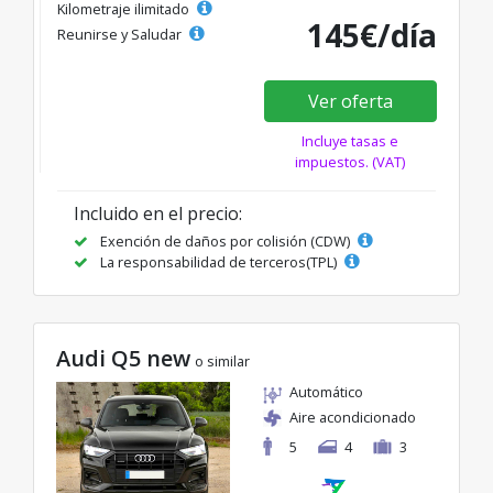
Kilometraje ilimitado
145€/día
Reunirse y Saludar
Ver oferta
Incluye tasas e
impuestos. (VAT)
Incluido en el precio:
Exención de daños por colisión (CDW)
La responsabilidad de terceros(TPL)
Audi Q5 new
o similar
Automático
Aire acondicionado
5
4
3