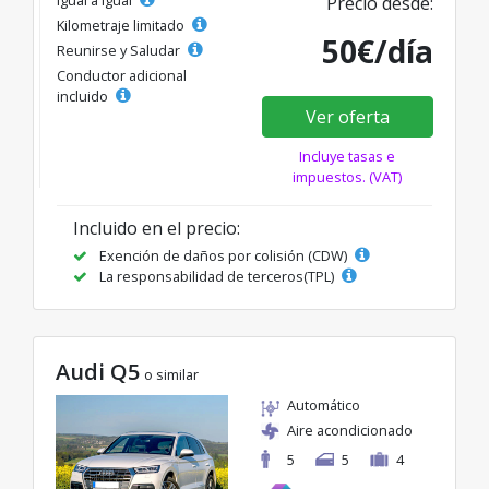
Igual a igual
Precio desde:
Kilometraje limitado
50€/día
Reunirse y Saludar
Conductor adicional
incluido
Ver oferta
Incluye tasas e
impuestos. (VAT)
Incluido en el precio:
Exención de daños por colisión (CDW)
La responsabilidad de terceros(TPL)
Audi Q5
o similar
Automático
Aire acondicionado
5
5
4