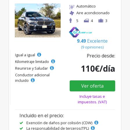
Automático
Aire acondicionado
5
4
3
9.49
Excelente
(9 opiniones)
Igual a igual
Precio desde:
Kilometraje limitado
110€/día
Reunirse y Saludar
Conductor adicional
incluido
Ver oferta
Incluye tasas e
impuestos. (VAT)
Incluido en el precio:
Exención de daños por colisión (CDW)
La responsabilidad de terceros(TPL)