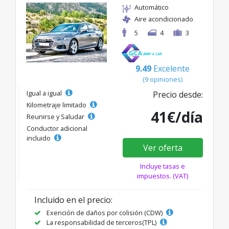
Automático
Aire acondicionado
5
4
3
9.49
Excelente
(9 opiniones)
Igual a igual
Precio desde:
Kilometraje limitado
41€/día
Reunirse y Saludar
Conductor adicional
incluido
Ver oferta
Incluye tasas e
impuestos. (VAT)
Incluido en el precio:
Exención de daños por colisión (CDW)
La responsabilidad de terceros(TPL)