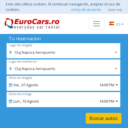
Este sitio utiliza cookies. Al continuar navegando, aceptas el uso de
cookies.
estoy de acuerdo
Saber más
ES
Tu reservacion
Lugar de recogida
Cluj Napoca Aeropuerto
Lugar de enseñanza
Cluj Napoca Aeropuerto
Fecha de recogida
Vie.,
07
Agosto
14:00 PM
Fecha de entrega
Lun.,
10
Agosto
14:00 PM
Buscar autos