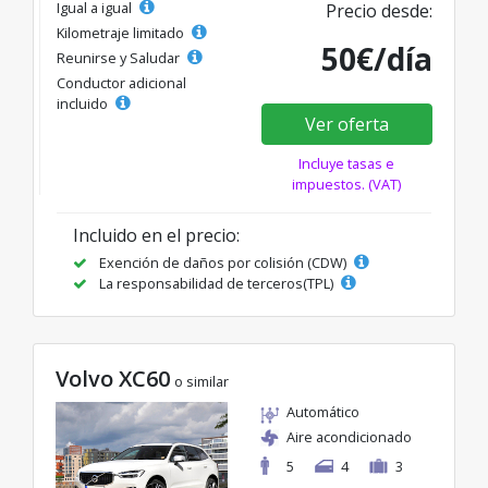
Igual a igual
Precio desde:
Kilometraje limitado
50€/día
Reunirse y Saludar
Conductor adicional
incluido
Ver oferta
Incluye tasas e
impuestos. (VAT)
Incluido en el precio:
Exención de daños por colisión (CDW)
La responsabilidad de terceros(TPL)
Volvo XC60
o similar
Automático
Aire acondicionado
5
4
3