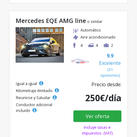
Mercedes EQE AMG line
o similar
Automático
Aire acondicionado
4
4
2
9.9
Excelente
(31
opiniones)
Igual a igual
Precio desde:
Kilometraje ilimitado
250€/día
Reunirse y Saludar
Conductor adicional
incluido
Ver oferta
Incluye tasas e
impuestos. (VAT)