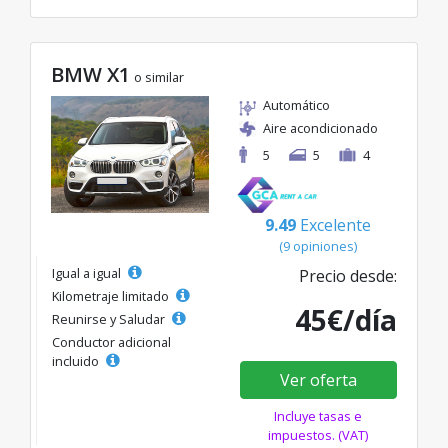
BMW X1
o similar
Automático
Aire acondicionado
5
5
4
9.49
Excelente
(9 opiniones)
Igual a igual
Precio desde:
Kilometraje limitado
45€/día
Reunirse y Saludar
Conductor adicional
incluido
Ver oferta
Incluye tasas e
impuestos. (VAT)