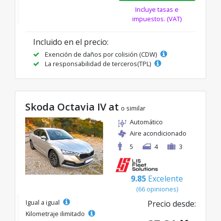
Incluye tasas e
impuestos. (VAT)
Incluido en el precio:
Exención de daños por colisión (CDW)
La responsabilidad de terceros(TPL)
Skoda Octavia IV at
o similar
Automático
Aire acondicionado
5
4
3
9.85
Excelente
(66 opiniones)
Igual a igual
Precio desde:
Kilometraje ilimitado