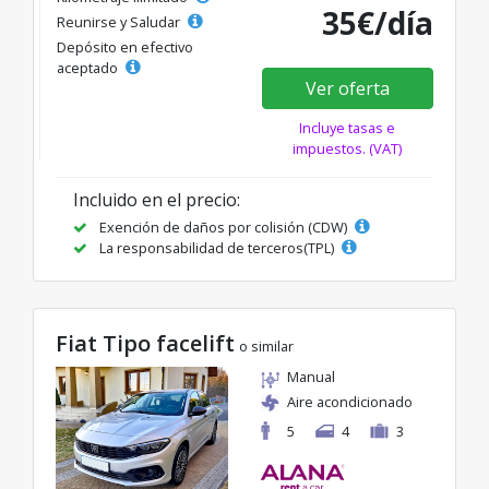
35€/día
Reunirse y Saludar
Depósito en efectivo
aceptado
Ver oferta
Incluye tasas e
impuestos. (VAT)
Incluido en el precio:
Exención de daños por colisión (CDW)
La responsabilidad de terceros(TPL)
Fiat Tipo facelift
o similar
Manual
Aire acondicionado
5
4
3