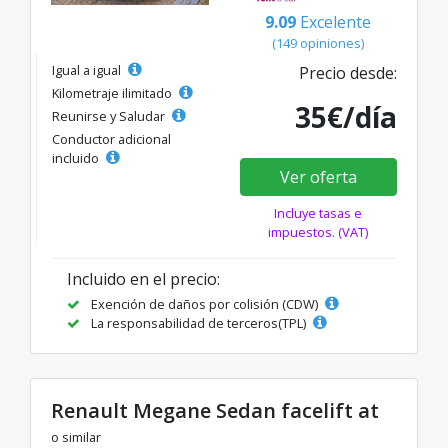
9.09
Excelente
(149 opiniones)
Igual a igual
Precio desde:
Kilometraje ilimitado
35€/día
Reunirse y Saludar
Conductor adicional
incluido
Ver oferta
Incluye tasas e
impuestos. (VAT)
Incluido en el precio:
Exención de daños por colisión (CDW)
La responsabilidad de terceros(TPL)
Renault Megane Sedan facelift at
o similar