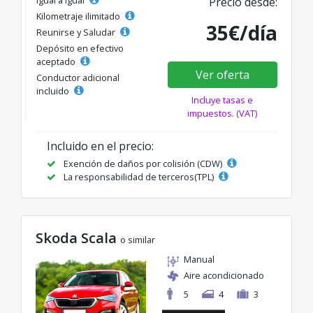
Precio desde:
Kilometraje ilimitado
35€/día
Reunirse y Saludar
Depósito en efectivo
aceptado
Ver oferta
Conductor adicional
incluido
Incluye tasas e
impuestos. (VAT)
Incluido en el precio:
Exención de daños por colisión (CDW)
La responsabilidad de terceros(TPL)
Skoda Scala
o similar
Manual
Aire acondicionado
5
4
3