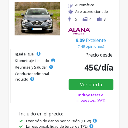
Automático
Aire acondicionado
5
4
3
9.09
Excelente
(149 opiniones)
Igual a igual
Precio desde:
Kilometraje ilimitado
45€/día
Reunirse y Saludar
Conductor adicional
incluido
Ver oferta
Incluye tasas e
impuestos. (VAT)
Incluido en el precio:
Exención de daños por colisión (CDW)
La responsabilidad de terceros(TPL)