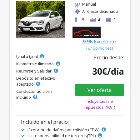
Manual
Aire acondicionado
5
4
3
9.96
Excelente
(27 opiniones)
Igual a igual
Precio desde:
Kilometraje ilimitado
30€/día
Reunirse y Saludar
Depósito en efectivo
aceptado
Ver oferta
Conductor adicional
incluido
Incluye tasas e
impuestos. (VAT)
Incluido en el precio:
Exención de daños por colisión (CDW)
La responsabilidad de terceros(TPL)