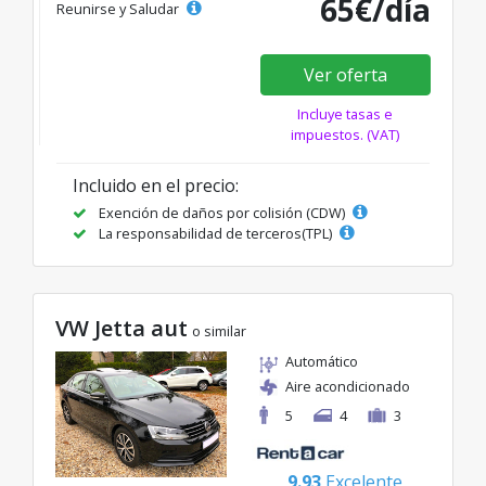
65€/día
Reunirse y Saludar
Ver oferta
Incluye tasas e
impuestos. (VAT)
Incluido en el precio:
Exención de daños por colisión (CDW)
La responsabilidad de terceros(TPL)
VW Jetta aut
o similar
Automático
Aire acondicionado
5
4
3
9.93
Excelente