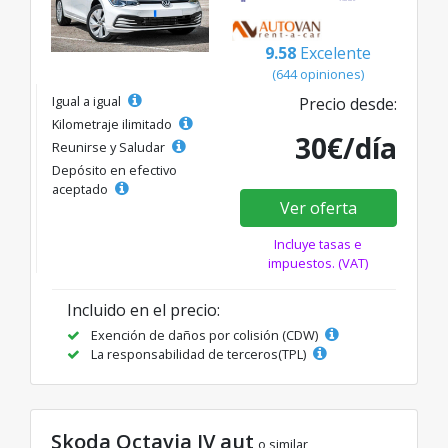
9.58
Excelente
(644 opiniones)
Igual a igual
Precio desde:
Kilometraje ilimitado
30€/día
Reunirse y Saludar
Depósito en efectivo
aceptado
Ver oferta
Incluye tasas e
impuestos. (VAT)
Incluido en el precio:
Exención de daños por colisión (CDW)
La responsabilidad de terceros(TPL)
Skoda Octavia IV aut
o similar