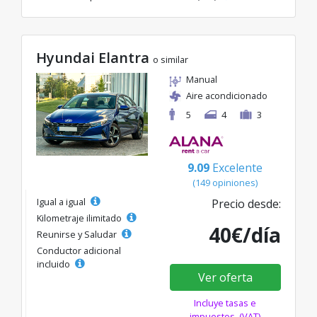
Hyundai Elantra
o similar
Manual
Aire acondicionado
5
4
3
9.09
Excelente
(149 opiniones)
Igual a igual
Precio desde:
Kilometraje ilimitado
40€/día
Reunirse y Saludar
Conductor adicional
incluido
Ver oferta
Incluye tasas e
impuestos. (VAT)