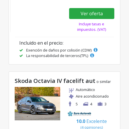
Ver oferta
Incluye tasas e
impuestos. (VAT)
Incluido en el precio:
Exención de daños por colisión (CDW)
La responsabilidad de terceros(TPL)
Skoda Octavia IV facelift aut
o similar
Automático
Aire acondicionado
5
4
3
10.0
Excelente
(4 opiniones)