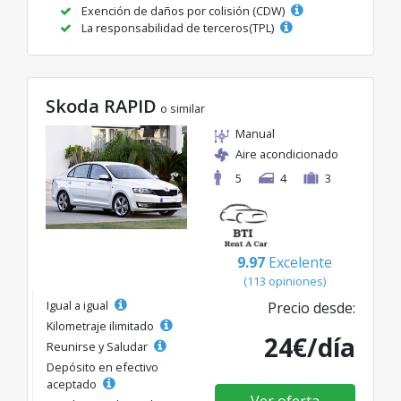
Exención de daños por colisión (CDW)
La responsabilidad de terceros(TPL)
Skoda RAPID
o similar
Manual
Aire acondicionado
5
4
3
9.97
Excelente
(113 opiniones)
Igual a igual
Precio desde:
Kilometraje ilimitado
24€/día
Reunirse y Saludar
Depósito en efectivo
aceptado
Ver oferta