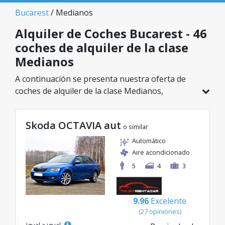
Bucarest
/ Medianos
Alquiler de Coches Bucarest - 46
coches de alquiler de la clase
Medianos
A continuación se presenta nuestra oferta de
coches de alquiler de la clase Medianos,
disponible en Bucarest. De un total de 46
vehículos en esta ubicación, puedes elegir el
Skoda OCTAVIA aut
modelo ideal de la categoría seleccionada, con
o similar
tarifas excelentes desde solo 20€/día.
Automático
Aire acondicionado
5
4
3
9.96
Excelente
(27 opiniones)
Igual a igual