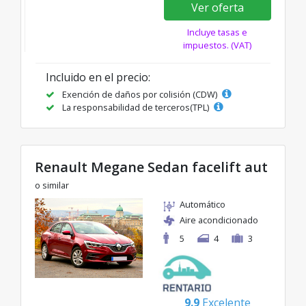
Ver oferta
Incluye tasas e
impuestos. (VAT)
Incluido en el precio:
Exención de daños por colisión (CDW)
La responsabilidad de terceros(TPL)
Renault Megane Sedan facelift aut
o similar
Automático
Aire acondicionado
5
4
3
9.9
Excelente