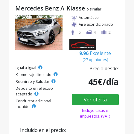
Mercedes Benz A-Klasse
o similar
Automático
Aire acondicionado
5
4
2
9.96
Excelente
(27 opiniones)
Igual a igual
Precio desde:
Kilometraje ilimitado
45€/día
Reunirse y Saludar
Depósito en efectivo
aceptado
Ver oferta
Conductor adicional
incluido
Incluye tasas e
impuestos. (VAT)
Incluido en el precio: