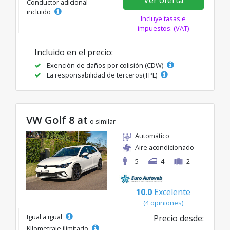
Conductor adicional
incluido
Incluye tasas e
impuestos. (VAT)
Incluido en el precio:
Exención de daños por colisión (CDW)
La responsabilidad de terceros(TPL)
VW Golf 8 at
o similar
Automático
Aire acondicionado
5
4
2
10.0
Excelente
(4 opiniones)
Igual a igual
Precio desde:
Kilometraje ilimitado