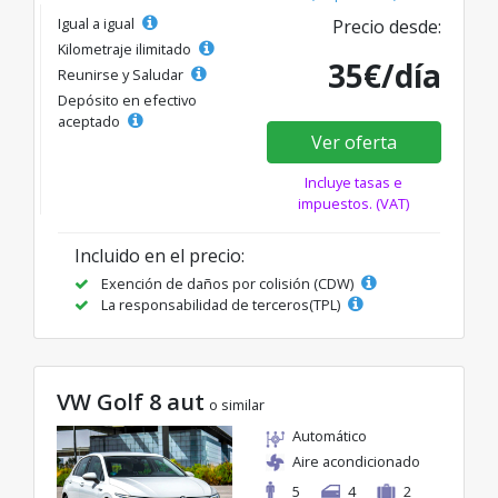
Igual a igual
Precio desde:
Kilometraje ilimitado
35€/día
Reunirse y Saludar
Depósito en efectivo
aceptado
Ver oferta
Incluye tasas e
impuestos. (VAT)
Incluido en el precio:
Exención de daños por colisión (CDW)
La responsabilidad de terceros(TPL)
VW Golf 8 aut
o similar
Automático
Aire acondicionado
5
4
2