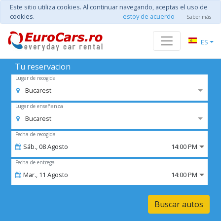
Este sitio utiliza cookies. Al continuar navegando, aceptas el uso de
cookies.
estoy de acuerdo
Saber más
ES
Tu reservacion
Lugar de recogida
Bucarest
Lugar de enseñanza
Bucarest
Fecha de recogida
Sáb.,
08
Agosto
14:00 PM
Fecha de entrega
Mar.,
11
Agosto
14:00 PM
Buscar autos