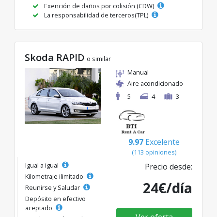
Exención de daños por colisión (CDW)
La responsabilidad de terceros(TPL)
Skoda RAPID
o similar
Manual
Aire acondicionado
5
4
3
9.97
Excelente
(113 opiniones)
Igual a igual
Precio desde:
Kilometraje ilimitado
24€/día
Reunirse y Saludar
Depósito en efectivo
aceptado
Ver oferta