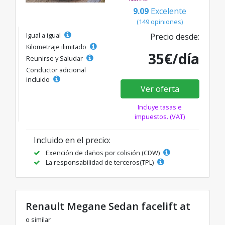
9.09
Excelente
(149 opiniones)
Igual a igual
Precio desde:
Kilometraje ilimitado
35€/día
Reunirse y Saludar
Conductor adicional
incluido
Ver oferta
Incluye tasas e
impuestos. (VAT)
Incluido en el precio:
Exención de daños por colisión (CDW)
La responsabilidad de terceros(TPL)
Renault Megane Sedan facelift at
o similar