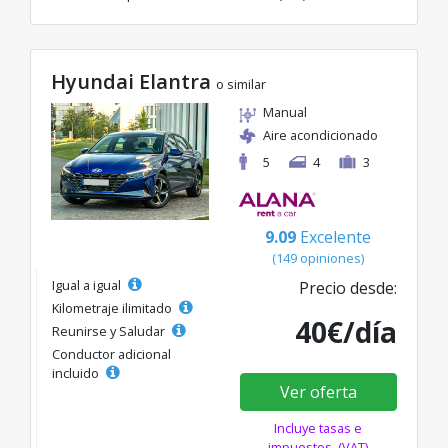
Hyundai Elantra
o similar
Manual
Aire acondicionado
5
4
3
9.09
Excelente
(149 opiniones)
Igual a igual
Precio desde:
Kilometraje ilimitado
40€/día
Reunirse y Saludar
Conductor adicional
incluido
Ver oferta
Incluye tasas e
impuestos. (VAT)