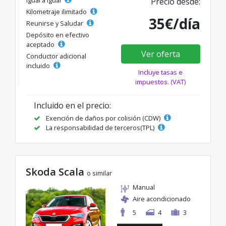
Precio desde:
Kilometraje ilimitado
35€/día
Reunirse y Saludar
Depósito en efectivo
aceptado
Ver oferta
Conductor adicional
incluido
Incluye tasas e
impuestos. (VAT)
Incluido en el precio:
Exención de daños por colisión (CDW)
La responsabilidad de terceros(TPL)
Skoda Scala
o similar
Manual
Aire acondicionado
5
4
3