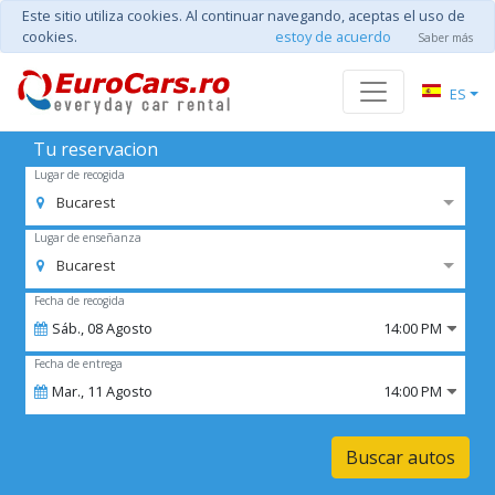
Este sitio utiliza cookies. Al continuar navegando, aceptas el uso de
cookies.
estoy de acuerdo
Saber más
ES
Tu reservacion
Lugar de recogida
Bucarest
Lugar de enseñanza
Bucarest
Fecha de recogida
Sáb.,
08
Agosto
14:00 PM
Fecha de entrega
Mar.,
11
Agosto
14:00 PM
Buscar autos