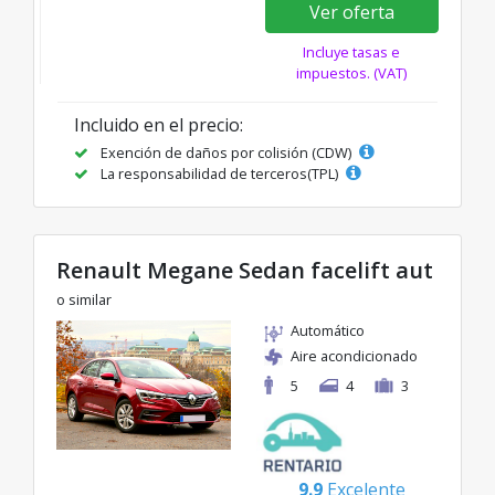
Ver oferta
Incluye tasas e
impuestos. (VAT)
Incluido en el precio:
Exención de daños por colisión (CDW)
La responsabilidad de terceros(TPL)
Renault Megane Sedan facelift aut
o similar
Automático
Aire acondicionado
5
4
3
9.9
Excelente