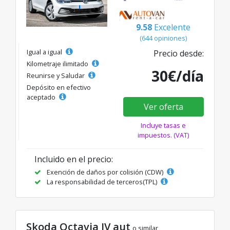
9.58
Excelente
(644 opiniones)
Igual a igual
Precio desde:
Kilometraje ilimitado
30€/día
Reunirse y Saludar
Depósito en efectivo
aceptado
Ver oferta
Incluye tasas e
impuestos. (VAT)
Incluido en el precio:
Exención de daños por colisión (CDW)
La responsabilidad de terceros(TPL)
Skoda Octavia IV aut
o similar