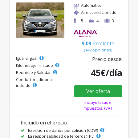
Automático
Aire acondicionado
5
4
3
9.09
Excelente
(149 opiniones)
Igual a igual
Precio desde:
Kilometraje ilimitado
45€/día
Reunirse y Saludar
Conductor adicional
incluido
Ver oferta
Incluye tasas e
impuestos. (VAT)
Incluido en el precio:
Exención de daños por colisión (CDW)
La responsabilidad de terceros(TPL)