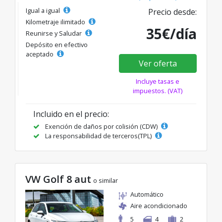
Igual a igual
Precio desde:
Kilometraje ilimitado
35€/día
Reunirse y Saludar
Depósito en efectivo
aceptado
Ver oferta
Incluye tasas e
impuestos. (VAT)
Incluido en el precio:
Exención de daños por colisión (CDW)
La responsabilidad de terceros(TPL)
VW Golf 8 aut
o similar
Automático
Aire acondicionado
5
4
2