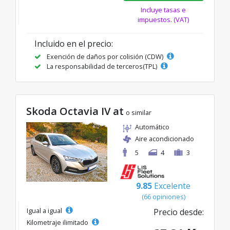
Incluye tasas e
impuestos. (VAT)
Incluido en el precio:
Exención de daños por colisión (CDW)
La responsabilidad de terceros(TPL)
Skoda Octavia IV at
o similar
Automático
Aire acondicionado
5
4
3
9.85
Excelente
(66 opiniones)
Igual a igual
Precio desde:
Kilometraje ilimitado