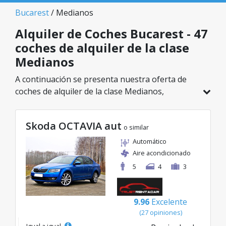
Bucarest
/ Medianos
Alquiler de Coches Bucarest - 47
coches de alquiler de la clase
Medianos
A continuación se presenta nuestra oferta de
coches de alquiler de la clase Medianos,
disponible en Bucarest. De un total de 47
vehículos en esta ubicación, puedes elegir el
Skoda OCTAVIA aut
modelo ideal de la categoría seleccionada, con
o similar
tarifas excelentes desde solo 20€/día.
Automático
Aire acondicionado
5
4
3
9.96
Excelente
(27 opiniones)
Igual a igual