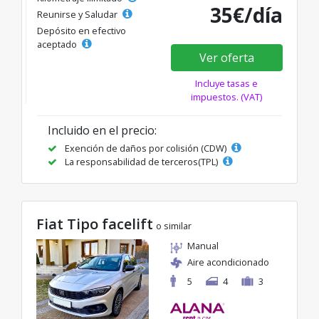
35€/día
Reunirse y Saludar
Depósito en efectivo
aceptado
Ver oferta
Incluye tasas e
impuestos. (VAT)
Incluido en el precio:
Exención de daños por colisión (CDW)
La responsabilidad de terceros(TPL)
Fiat Tipo facelift
o similar
Manual
Aire acondicionado
5
4
3