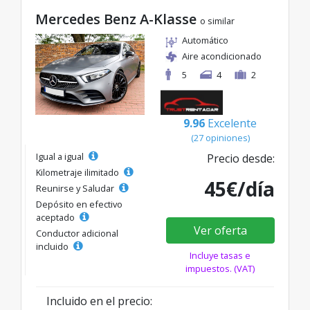
Mercedes Benz A-Klasse
o similar
Automático
Aire acondicionado
5
4
2
9.96
Excelente
(27 opiniones)
Igual a igual
Precio desde:
Kilometraje ilimitado
45€/día
Reunirse y Saludar
Depósito en efectivo
aceptado
Ver oferta
Conductor adicional
incluido
Incluye tasas e
impuestos. (VAT)
Incluido en el precio: