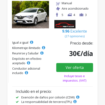
Manual
Aire acondicionado
5
4
3
9.96
Excelente
(27 opiniones)
Igual a igual
Precio desde:
Kilometraje ilimitado
30€/día
Reunirse y Saludar
Depósito en efectivo
aceptado
Ver oferta
Conductor adicional
incluido
Incluye tasas e
impuestos. (VAT)
Incluido en el precio:
Exención de daños por colisión (CDW)
La responsabilidad de terceros(TPL)