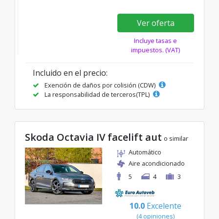
Ver oferta
Incluye tasas e
impuestos. (VAT)
Incluido en el precio:
Exención de daños por colisión (CDW)
La responsabilidad de terceros(TPL)
Skoda Octavia IV facelift aut
o similar
Automático
Aire acondicionado
5
4
3
10.0
Excelente
(4 opiniones)