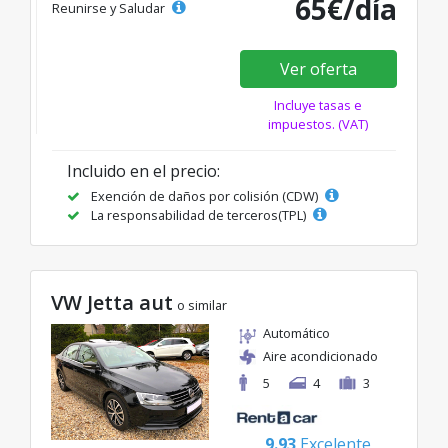
65€/día
Reunirse y Saludar
Ver oferta
Incluye tasas e
impuestos. (VAT)
Incluido en el precio:
Exención de daños por colisión (CDW)
La responsabilidad de terceros(TPL)
VW Jetta aut
o similar
Automático
Aire acondicionado
5
4
3
9.93
Excelente