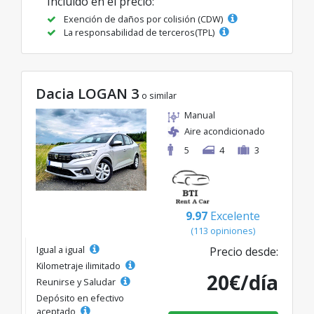
Incluido en el precio:
Exención de daños por colisión (CDW)
La responsabilidad de terceros(TPL)
Dacia LOGAN 3
o similar
Manual
Aire acondicionado
5
4
3
9.97
Excelente
(113 opiniones)
Igual a igual
Precio desde:
Kilometraje ilimitado
20€/día
Reunirse y Saludar
Depósito en efectivo
aceptado