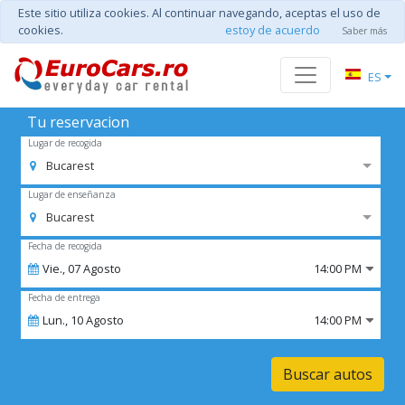
Este sitio utiliza cookies. Al continuar navegando, aceptas el uso de
cookies.
estoy de acuerdo
Saber más
ES
Tu reservacion
Lugar de recogida
Bucarest
Lugar de enseñanza
Bucarest
Fecha de recogida
Vie.,
07
Agosto
14:00 PM
Fecha de entrega
Lun.,
10
Agosto
14:00 PM
Buscar autos