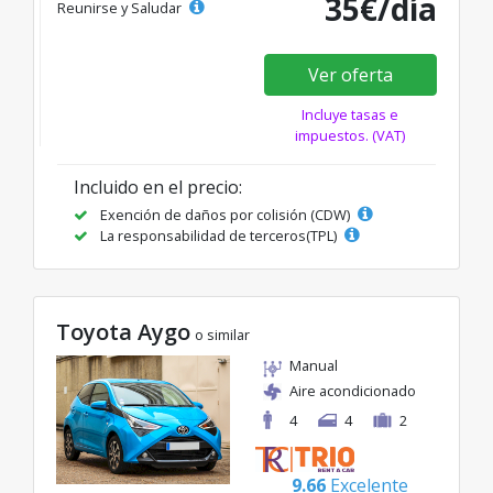
35€/día
Reunirse y Saludar
Ver oferta
Incluye tasas e
impuestos. (VAT)
Incluido en el precio:
Exención de daños por colisión (CDW)
La responsabilidad de terceros(TPL)
Toyota Aygo
o similar
Manual
Aire acondicionado
4
4
2
9.66
Excelente