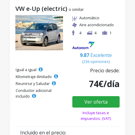
VW e-Up (electric)
o similar
Automático
Aire acondicionado
4
4
1
9.87
Excelente
(236 opiniones)
Igual a igual
Precio desde:
Kilometraje ilimitado
74€/día
Reunirse y Saludar
Conductor adicional
incluido
Ver oferta
Incluye tasas e
impuestos. (VAT)
Incluido en el precio: