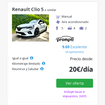
Renault Clio 5
o similar
Manual
Aire acondicionado
5
4
2
9.69
Excelente
(4 opiniones)
Igual a igual
Precio desde:
Kilometraje ilimitado
20€/día
Reunirse y Saludar
Ver oferta
Incluye tasas e
impuestos. (VAT)