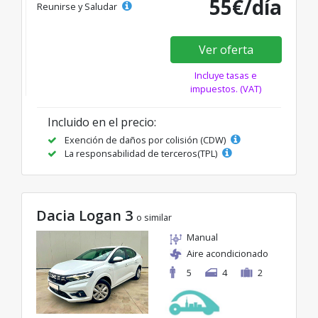
55€/día
Reunirse y Saludar
Ver oferta
Incluye tasas e
impuestos. (VAT)
Incluido en el precio:
Exención de daños por colisión (CDW)
La responsabilidad de terceros(TPL)
Dacia Logan 3
o similar
Manual
Aire acondicionado
5
4
2