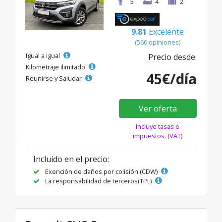
5
4
2
9.81
Excelente
(560 opiniones)
Igual a igual
Precio desde:
Kilometraje ilimitado
45€/día
Reunirse y Saludar
Ver oferta
Incluye tasas e
impuestos. (VAT)
Incluido en el precio:
Exención de daños por colisión (CDW)
La responsabilidad de terceros(TPL)