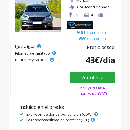
Manual
Aire acondicionado
5
4
2
9.81
Excelente
(560 opiniones)
Igual a igual
Precio desde:
Kilometraje ilimitado
43€/día
Reunirse y Saludar
Ver oferta
Incluye tasas e
impuestos. (VAT)
Incluido en el precio:
Exención de daños por colisión (CDW)
La responsabilidad de terceros(TPL)