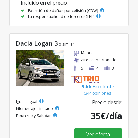
Incluido en el precio:
Exención de daños por colisión (CDW)
La responsabilidad de terceros(TPL)
Dacia Logan 3
o similar
Manual
Aire acondicionado
5
4
3
9.66
Excelente
(344 opiniones)
Igual a igual
Precio desde:
Kilometraje ilimitado
35€/día
Reunirse y Saludar
Ver oferta