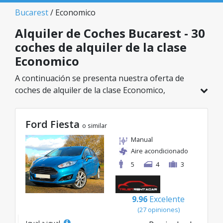
Bucarest
/ Economico
Alquiler de Coches Bucarest - 30
coches de alquiler de la clase
Economico
A continuación se presenta nuestra oferta de
coches de alquiler de la clase Economico,
disponible en Bucarest. De un total de 30
vehículos en esta ubicación, puedes elegir el
Ford Fiesta
modelo ideal de la categoría seleccionada, con
o similar
tarifas excelentes desde solo 8€/día.
Manual
Aire acondicionado
5
4
3
9.96
Excelente
(27 opiniones)
Igual a igual