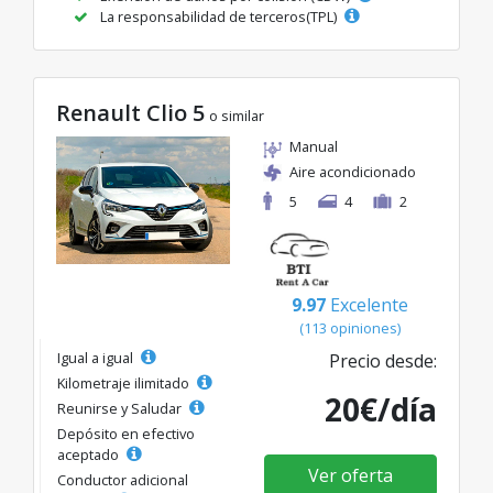
La responsabilidad de terceros(TPL)
Renault Clio 5
o similar
Manual
Aire acondicionado
5
4
2
9.97
Excelente
(113 opiniones)
Igual a igual
Precio desde:
Kilometraje ilimitado
20€/día
Reunirse y Saludar
Depósito en efectivo
aceptado
Ver oferta
Conductor adicional