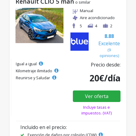
Renault CLIO 5 man
o similar
Manual
Aire acondicionado
5
4
2
8.88
Excelente
(9
opiniones)
Igual a igual
Precio desde:
Kilometraje ilimitado
20€/día
Reunirse y Saludar
Ver oferta
Incluye tasas e
impuestos. (VAT)
Incluido en el precio:
Exención de daños por colisión (CDW)