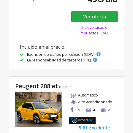
Ver oferta
Incluye tasas e
impuestos. (VAT)
Incluido en el precio:
Exención de daños por colisión (CDW)
La responsabilidad de terceros(TPL)
Peugeot 208 at
o similar
Automático
Aire acondicionado
5
4
2
9.81
Excelente