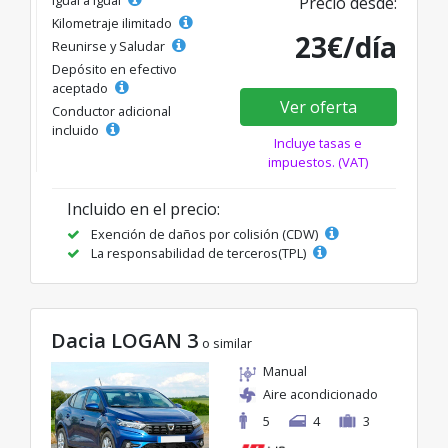
Precio desde:
Kilometraje ilimitado
23€/día
Reunirse y Saludar
Depósito en efectivo
aceptado
Ver oferta
Conductor adicional
incluido
Incluye tasas e
impuestos. (VAT)
Incluido en el precio:
Exención de daños por colisión (CDW)
La responsabilidad de terceros(TPL)
Dacia LOGAN 3
o similar
Manual
Aire acondicionado
5
4
3