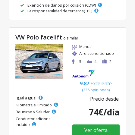
Exención de daños por colisión (CDW)
La responsabilidad de terceros(TPL)
VW Polo facelift
o similar
Manual
Aire acondicionado
5
4
2
9.87
Excelente
(236 opiniones)
Igual a igual
Precio desde:
Kilometraje ilimitado
74€/día
Reunirse y Saludar
Conductor adicional
incluido
Ver oferta