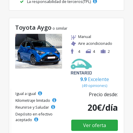
La responsabilidad de terceros(TPL)
Toyota Aygo
o similar
Manual
Aire acondicionado
4
4
2
9.9
Excelente
(49 opiniones)
Igual a igual
Precio desde:
Kilometraje limitado
20€/día
Reunirse y Saludar
Depósito en efectivo
aceptado
Ver oferta