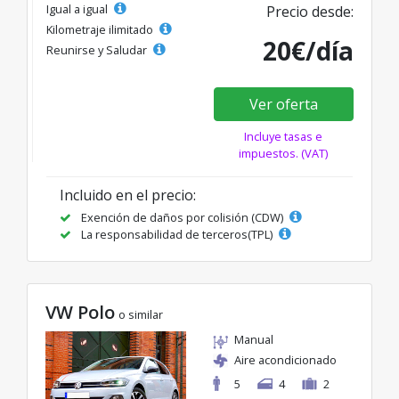
Igual a igual
Precio desde:
Kilometraje ilimitado
20€/día
Reunirse y Saludar
Ver oferta
Incluye tasas e
impuestos. (VAT)
Incluido en el precio:
Exención de daños por colisión (CDW)
La responsabilidad de terceros(TPL)
VW Polo
o similar
Manual
Aire acondicionado
5
4
2