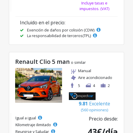
Incluye tasas e
impuestos. (VAT)
Incluido en el precio:
Exención de daños por colisión (CDW)
La responsabilidad de terceros(TPL)
Renault Clio 5 man
o similar
Manual
Aire acondicionado
5
4
2
9.81
Excelente
(560 opiniones)
Igual a igual
Precio desde:
Kilometraje ilimitado
43€/día
Reunirse y Saludar