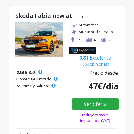
Skoda Fabia new at
o similar
Automático
Aire acondicionado
5
4
2
9.81
Excelente
(560 opiniones)
Igual a igual
Precio desde:
Kilometraje ilimitado
47€/día
Reunirse y Saludar
Ver oferta
Incluye tasas e
impuestos. (VAT)