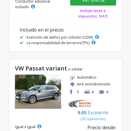
Ver oferta
Conductor adicional
incluido
Incluye tasas e
impuestos. (VAT)
Incluido en el precio:
Exención de daños por colisión (CDW)
La responsabilidad de terceros(TPL)
VW Passat variant
o similar
Automático
Aire acondicionado
5
4
4
9.65
Excelente
(30 opiniones)
Igual a igual
Precio desde: