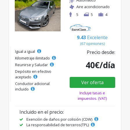
Aire acondicionado
5
5
4
9.43
Excelente
(67 opiniones)
Igual a igual
Precio desde:
Kilometraje ilimitado
40€/día
Reunirse y Saludar
Depósito en efectivo
aceptado
Ver oferta
Conductor adicional
incluido
Incluye tasas e
impuestos. (VAT)
Incluido en el precio:
Exención de daños por colisión (CDW)
La responsabilidad de terceros(TPL)