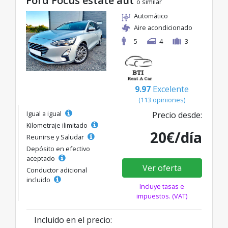
Ford Focus estate aut
o similar
Automático
Aire acondicionado
5
4
3
9.97
Excelente
(113 opiniones)
Igual a igual
Precio desde:
Kilometraje ilimitado
20€/día
Reunirse y Saludar
Depósito en efectivo
aceptado
Ver oferta
Conductor adicional
incluido
Incluye tasas e
impuestos. (VAT)
Incluido en el precio: