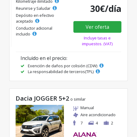
Kilometraje ilimitado
30€/día
Reunirse y Saludar
Depósito en efectivo
aceptado
Ver oferta
Conductor adicional
incluido
Incluye tasas e
impuestos. (VAT)
Incluido en el precio:
Exención de daños por colisión (CDW)
La responsabilidad de terceros(TPL)
Dacia JOGGER 5+2
o similar
Manual
Aire acondicionado
7
4
2