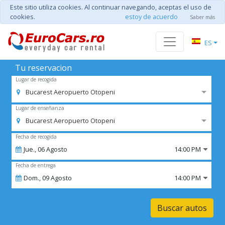
Este sitio utiliza cookies. Al continuar navegando, aceptas el uso de
cookies.
estoy de acuerdo
Saber más
ES
Tu reservacion
Lugar de recogida
Bucarest Aeropuerto Otopeni
Lugar de enseñanza
Bucarest Aeropuerto Otopeni
Fecha de recogida
Jue.,
06
Agosto
14:00 PM
Fecha de entrega
Dom.,
09
Agosto
14:00 PM
Buscar autos