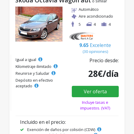
Skoda Octavia Wagon aut
o similar
Automático
Aire acondicionado
5
4
4
9.65
Excelente
(30 opiniones)
Igual a igual
Precio desde:
Kilometraje ilimitado
28€/día
Reunirse y Saludar
Depósito en efectivo
aceptado
Ver oferta
Incluye tasas e
impuestos. (VAT)
Incluido en el precio:
Exención de daños por colisión (CDW)