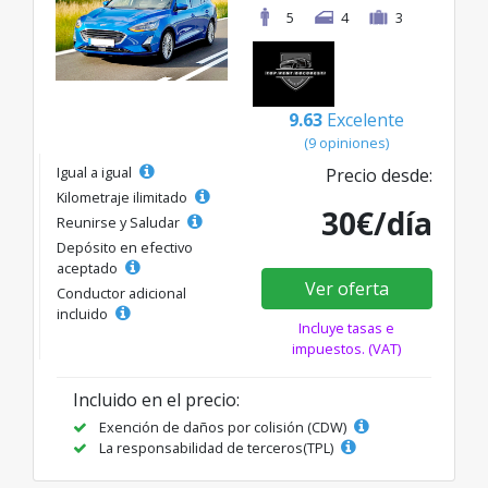
5
4
3
9.63
Excelente
(9 opiniones)
Igual a igual
Precio desde:
Kilometraje ilimitado
30€/día
Reunirse y Saludar
Depósito en efectivo
aceptado
Ver oferta
Conductor adicional
incluido
Incluye tasas e
impuestos. (VAT)
Incluido en el precio:
Exención de daños por colisión (CDW)
La responsabilidad de terceros(TPL)