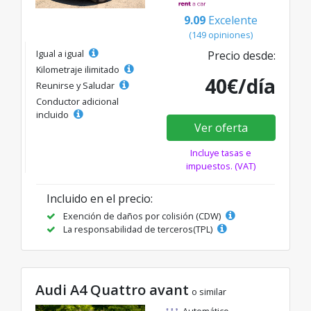
9.09
Excelente
(149 opiniones)
Igual a igual
Precio desde:
Kilometraje ilimitado
40€/día
Reunirse y Saludar
Conductor adicional
incluido
Ver oferta
Incluye tasas e
impuestos. (VAT)
Incluido en el precio:
Exención de daños por colisión (CDW)
La responsabilidad de terceros(TPL)
Audi A4 Quattro avant
o similar
Automático