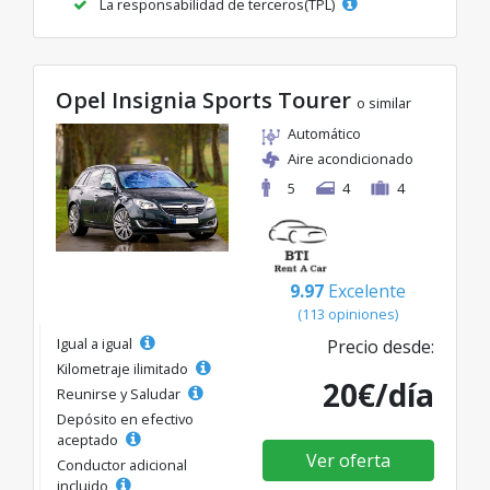
La responsabilidad de terceros(TPL)
Opel Insignia Sports Tourer
o similar
Automático
Aire acondicionado
5
4
4
9.97
Excelente
(113 opiniones)
Igual a igual
Precio desde:
Kilometraje ilimitado
20€/día
Reunirse y Saludar
Depósito en efectivo
aceptado
Ver oferta
Conductor adicional
incluido