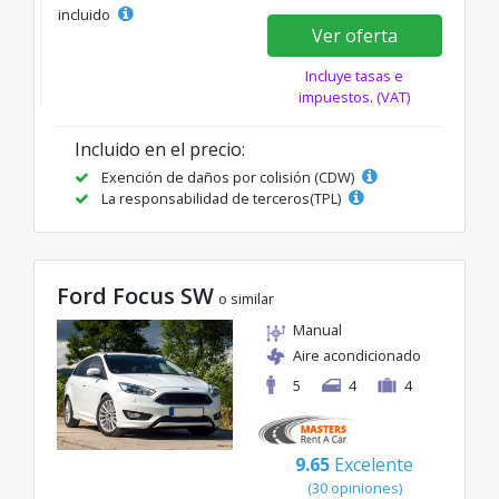
incluido
Ver oferta
Incluye tasas e
impuestos. (VAT)
Incluido en el precio:
Exención de daños por colisión (CDW)
La responsabilidad de terceros(TPL)
Ford Focus SW
o similar
Manual
Aire acondicionado
5
4
4
9.65
Excelente
(30 opiniones)