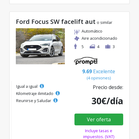
Ford Focus SW facelift aut
o similar
Automático
Aire acondicionado
5
4
3
9.69
Excelente
(4 opiniones)
Igual a igual
Precio desde:
Kilometraje ilimitado
30€/día
Reunirse y Saludar
Ver oferta
Incluye tasas e
impuestos. (VAT)