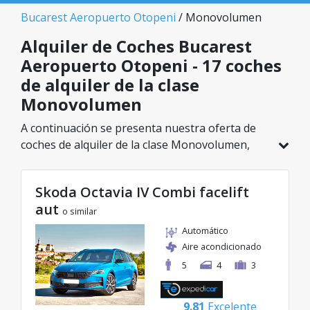
Bucarest Aeropuerto Otopeni
/ Monovolumen
Alquiler de Coches Bucarest
Aeropuerto Otopeni - 17 coches
de alquiler de la clase
Monovolumen
A continuación se presenta nuestra oferta de
coches de alquiler de la clase Monovolumen,
disponible en Bucarest Aeropuerto Otopeni. De
un total de 17 vehículos en esta ubicación,
Skoda Octavia IV Combi facelift
puedes elegir el modelo ideal de la categoría
aut
seleccionada, con tarifas excelentes desde solo
o similar
20€/día.
Automático
Aire acondicionado
5
4
3
9.81
Excelente