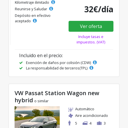
Kilometraje ilimitado
32€/día
Reunirse y Saludar
Depósito en efectivo
aceptado
Ver oferta
Incluye tasas e
impuestos. (VAT)
Incluido en el precio:
Exención de daños por colisión (CDW)
La responsabilidad de terceros(TPL)
VW Passat Station Wagon new
hybrid
o similar
Automático
Aire acondicionado
5
4
3