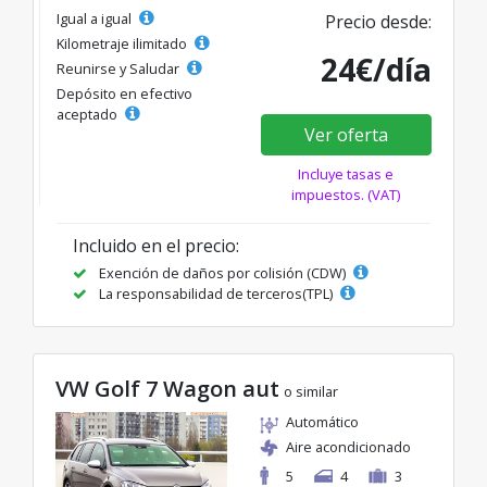
Igual a igual
Precio desde:
Kilometraje ilimitado
24€/día
Reunirse y Saludar
Depósito en efectivo
aceptado
Ver oferta
Incluye tasas e
impuestos. (VAT)
Incluido en el precio:
Exención de daños por colisión (CDW)
La responsabilidad de terceros(TPL)
VW Golf 7 Wagon aut
o similar
Automático
Aire acondicionado
5
4
3