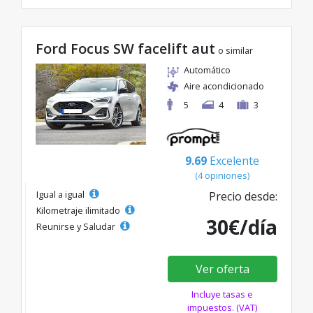
Ford Focus SW facelift aut
o similar
Automático
Aire acondicionado
5
4
3
9.69
Excelente
(4 opiniones)
Igual a igual
Precio desde:
Kilometraje ilimitado
30€/día
Reunirse y Saludar
Ver oferta
Incluye tasas e
impuestos. (VAT)