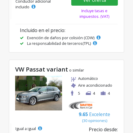
Ver oferta
Conductor adicional
incluido
Incluye tasas e
impuestos. (VAT)
Incluido en el precio:
Exención de daños por colisión (CDW)
La responsabilidad de terceros(TPL)
VW Passat variant
o similar
Automático
Aire acondicionado
5
4
4
9.65
Excelente
(30 opiniones)
Igual a igual
Precio desde: