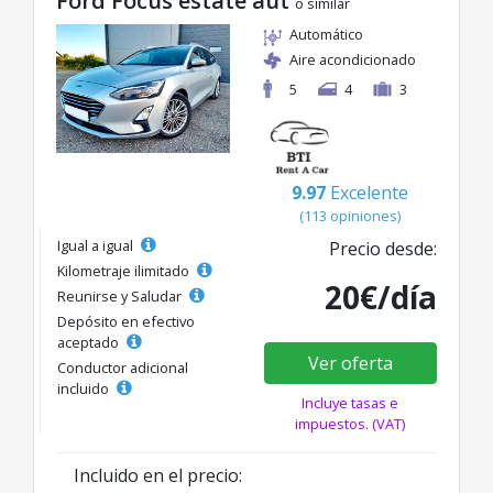
Ford Focus estate aut
o similar
Automático
Aire acondicionado
5
4
3
9.97
Excelente
(113 opiniones)
Igual a igual
Precio desde:
Kilometraje ilimitado
20€/día
Reunirse y Saludar
Depósito en efectivo
aceptado
Ver oferta
Conductor adicional
incluido
Incluye tasas e
impuestos. (VAT)
Incluido en el precio: