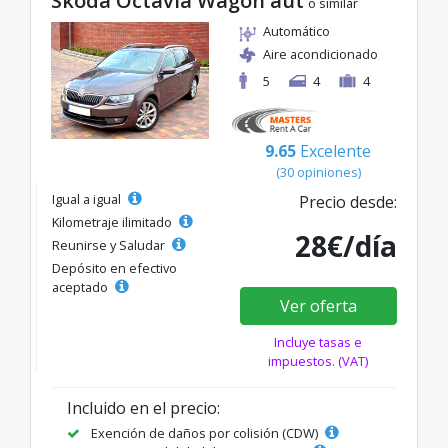
Skoda Octavia Wagon aut
o similar
Automático
Aire acondicionado
5
4
4
9.65
Excelente
(30 opiniones)
Igual a igual
Precio desde:
Kilometraje ilimitado
28€/día
Reunirse y Saludar
Depósito en efectivo
aceptado
Ver oferta
Incluye tasas e
impuestos. (VAT)
Incluido en el precio:
Exención de daños por colisión (CDW)