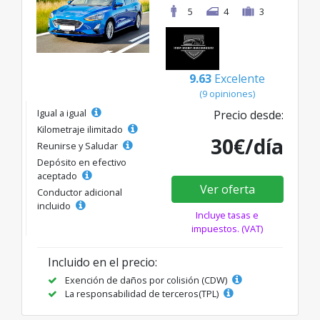
5
4
3
9.63
Excelente
(9 opiniones)
Igual a igual
Precio desde:
Kilometraje ilimitado
30€/día
Reunirse y Saludar
Depósito en efectivo
aceptado
Ver oferta
Conductor adicional
incluido
Incluye tasas e
impuestos. (VAT)
Incluido en el precio:
Exención de daños por colisión (CDW)
La responsabilidad de terceros(TPL)