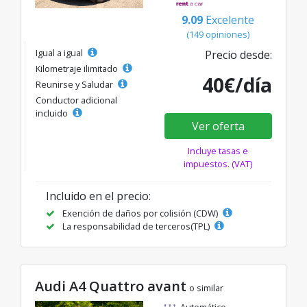
9.09
Excelente
(149 opiniones)
Igual a igual
Precio desde:
Kilometraje ilimitado
40€/día
Reunirse y Saludar
Conductor adicional
incluido
Ver oferta
Incluye tasas e
impuestos. (VAT)
Incluido en el precio:
Exención de daños por colisión (CDW)
La responsabilidad de terceros(TPL)
Audi A4 Quattro avant
o similar
Automático