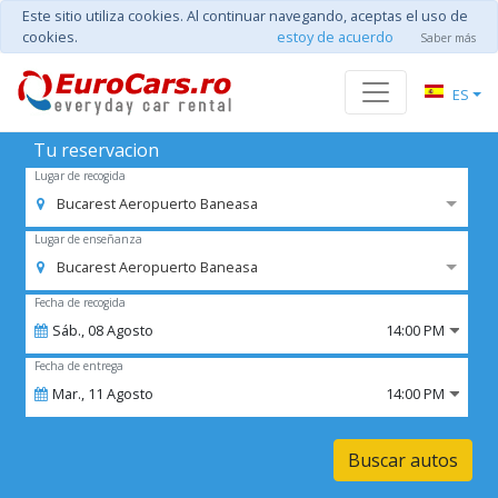
Este sitio utiliza cookies. Al continuar navegando, aceptas el uso de
cookies.
estoy de acuerdo
Saber más
ES
Tu reservacion
Lugar de recogida
Bucarest Aeropuerto Baneasa
Lugar de enseñanza
Bucarest Aeropuerto Baneasa
Fecha de recogida
Sáb.,
08
Agosto
14:00 PM
Fecha de entrega
Mar.,
11
Agosto
14:00 PM
Buscar autos