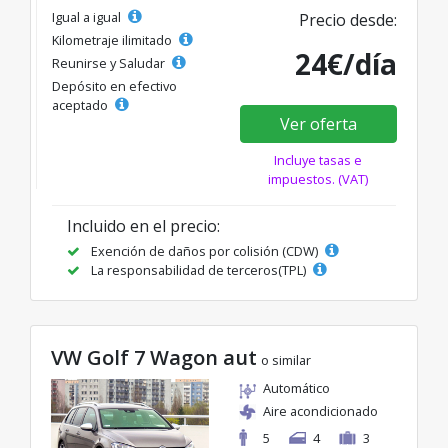
Igual a igual
Precio desde:
Kilometraje ilimitado
24€/día
Reunirse y Saludar
Depósito en efectivo
aceptado
Ver oferta
Incluye tasas e
impuestos. (VAT)
Incluido en el precio:
Exención de daños por colisión (CDW)
La responsabilidad de terceros(TPL)
VW Golf 7 Wagon aut
o similar
Automático
Aire acondicionado
5
4
3