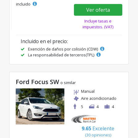
incluido
Ver oferta
Incluye tasas e
impuestos. (VAT)
Incluido en el precio:
Exención de daños por colisión (CDW)
La responsabilidad de terceros(TPL)
Ford Focus SW
o similar
Manual
Aire acondicionado
5
4
4
9.65
Excelente
(30 opiniones)