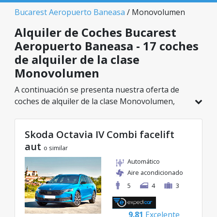
Bucarest Aeropuerto Baneasa
/ Monovolumen
Alquiler de Coches Bucarest
Aeropuerto Baneasa - 17 coches
de alquiler de la clase
Monovolumen
A continuación se presenta nuestra oferta de
coches de alquiler de la clase Monovolumen,
disponible en Bucarest Aeropuerto Baneasa. De
un total de 17 vehículos en esta ubicación,
Skoda Octavia IV Combi facelift
puedes elegir el modelo ideal de la categoría
aut
seleccionada, con tarifas excelentes desde solo
o similar
20€/día.
Automático
Aire acondicionado
5
4
3
9.81
Excelente