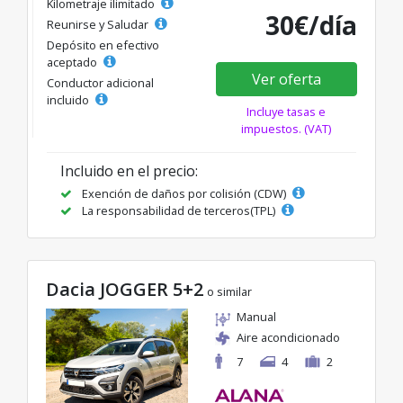
Kilometraje ilimitado
30€/día
Reunirse y Saludar
Depósito en efectivo
aceptado
Ver oferta
Conductor adicional
incluido
Incluye tasas e
impuestos. (VAT)
Incluido en el precio:
Exención de daños por colisión (CDW)
La responsabilidad de terceros(TPL)
Dacia JOGGER 5+2
o similar
Manual
Aire acondicionado
7
4
2