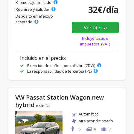
Kilometraje ilimitado
32€/día
Reunirse y Saludar
Depósito en efectivo
aceptado
Ver oferta
Incluye tasas e
impuestos. (VAT)
Incluido en el precio:
Exención de daños por colisión (CDW)
La responsabilidad de terceros(TPL)
VW Passat Station Wagon new
hybrid
o similar
Automático
Aire acondicionado
5
4
3