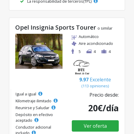
La responsabilidad de terceros(TPL)
Opel Insignia Sports Tourer
o similar
Automático
Aire acondicionado
5
4
4
9.97
Excelente
(113 opiniones)
Igual a igual
Precio desde:
Kilometraje ilimitado
20€/día
Reunirse y Saludar
Depósito en efectivo
aceptado
Ver oferta
Conductor adicional
incluido