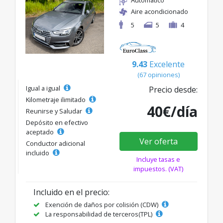
Aire acondicionado
5
5
4
9.43
Excelente
(67 opiniones)
Igual a igual
Precio desde:
Kilometraje ilimitado
40€/día
Reunirse y Saludar
Depósito en efectivo
aceptado
Ver oferta
Conductor adicional
incluido
Incluye tasas e
impuestos. (VAT)
Incluido en el precio:
Exención de daños por colisión (CDW)
La responsabilidad de terceros(TPL)