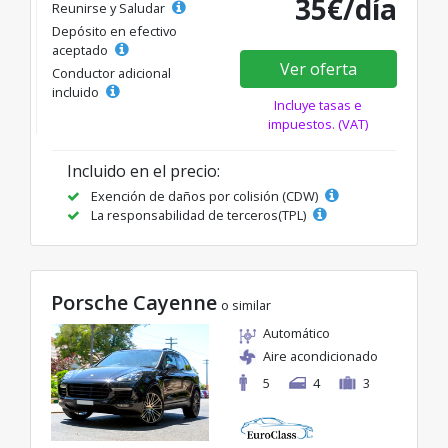
35€/día
Reunirse y Saludar
Depósito en efectivo
aceptado
Ver oferta
Conductor adicional
incluido
Incluye tasas e
impuestos. (VAT)
Incluido en el precio:
Exención de daños por colisión (CDW)
La responsabilidad de terceros(TPL)
Porsche Cayenne
o similar
Automático
Aire acondicionado
5
4
3