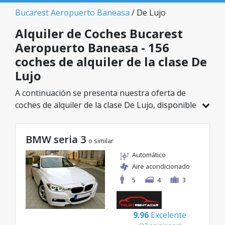
Bucarest Aeropuerto Baneasa
/ De Lujo
Alquiler de Coches Bucarest
Aeropuerto Baneasa - 156
coches de alquiler de la clase De
Lujo
A continuación se presenta nuestra oferta de
coches de alquiler de la clase De Lujo, disponible
en Bucarest Aeropuerto Baneasa. De un total de
156 vehículos en esta ubicación, puedes elegir el
BMW seria 3
modelo ideal de la categoría seleccionada, con
o similar
tarifas excelentes desde solo 32€/día.
Automático
Aire acondicionado
5
4
3
9.96
Excelente