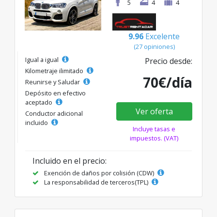
5
4
4
9.96
Excelente
(27 opiniones)
Igual a igual
Precio desde:
Kilometraje ilimitado
70€/día
Reunirse y Saludar
Depósito en efectivo
aceptado
Ver oferta
Conductor adicional
incluido
Incluye tasas e
impuestos. (VAT)
Incluido en el precio:
Exención de daños por colisión (CDW)
La responsabilidad de terceros(TPL)