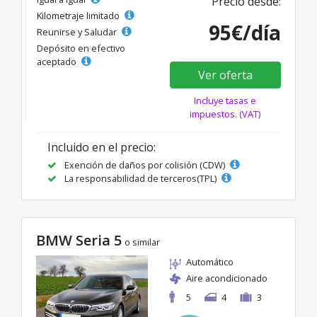
Precio desde:
Kilometraje limitado
95€/día
Reunirse y Saludar
Depósito en efectivo
aceptado
Ver oferta
Incluye tasas e
impuestos. (VAT)
Incluido en el precio:
Exención de daños por colisión (CDW)
La responsabilidad de terceros(TPL)
BMW Seria 5
o similar
Automático
Aire acondicionado
5
4
3