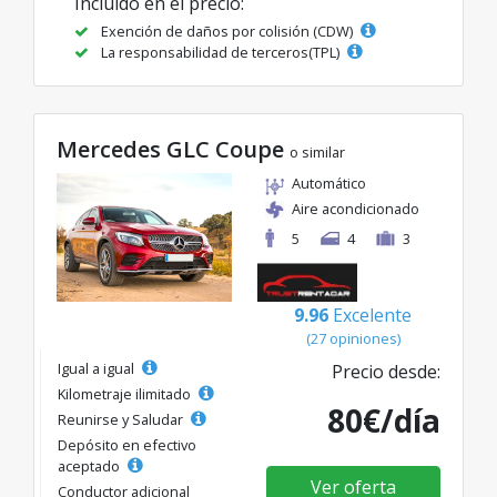
Incluido en el precio:
Exención de daños por colisión (CDW)
La responsabilidad de terceros(TPL)
Mercedes GLC Coupe
o similar
Automático
Aire acondicionado
5
4
3
9.96
Excelente
(27 opiniones)
Igual a igual
Precio desde:
Kilometraje ilimitado
80€/día
Reunirse y Saludar
Depósito en efectivo
aceptado
Ver oferta
Conductor adicional