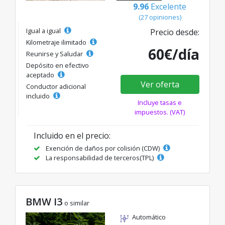
9.96
Excelente
(27 opiniones)
Igual a igual
Precio desde:
Kilometraje ilimitado
60€/día
Reunirse y Saludar
Depósito en efectivo
aceptado
Ver oferta
Conductor adicional
incluido
Incluye tasas e
impuestos. (VAT)
Incluido en el precio:
Exención de daños por colisión (CDW)
La responsabilidad de terceros(TPL)
BMW I3
o similar
Automático