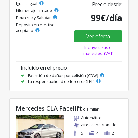
Igual a igual
Precio desde:
Kilometraje limitado
99€/día
Reunirse y Saludar
Depósito en efectivo
aceptado
Ver oferta
Incluye tasas e
impuestos. (VAT)
Incluido en el precio:
Exención de daños por colisión (CDW)
La responsabilidad de terceros(TPL)
Mercedes CLA Facelift
o similar
Automático
Aire acondicionado
5
4
2