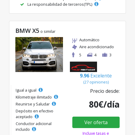
La responsabilidad de terceros(TPL)
BMW X5
o similar
Automático
Aire acondicionado
5
4
3
9.96
Excelente
(27 opiniones)
Igual a igual
Precio desde:
Kilometraje ilimitado
80€/día
Reunirse y Saludar
Depósito en efectivo
aceptado
Ver oferta
Conductor adicional
incluido
Incluye tasas e