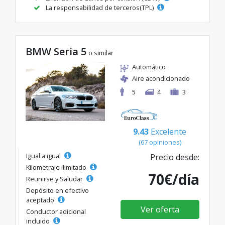
La responsabilidad de terceros(TPL)
BMW Seria 5
o similar
Automático
Aire acondicionado
5
4
3
9.43
Excelente
(67 opiniones)
Igual a igual
Precio desde:
Kilometraje ilimitado
70€/día
Reunirse y Saludar
Depósito en efectivo
aceptado
Ver oferta
Conductor adicional
incluido