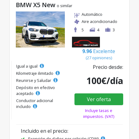
BMW X5 New
o similar
Automático
Aire acondicionado
5
4
3
9.96
Excelente
(27 opiniones)
Igual a igual
Precio desde:
Kilometraje ilimitado
100€/día
Reunirse y Saludar
Depósito en efectivo
aceptado
Ver oferta
Conductor adicional
incluido
Incluye tasas e
impuestos. (VAT)
Incluido en el precio:
Exención de daños por colisión (CDW)