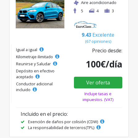
Aire acondicionado
5
4
3
9.43
Excelente
(67 opiniones)
Igual a igual
Precio desde:
Kilometraje ilimitado
100€/día
Reunirse y Saludar
Depósito en efectivo
aceptado
Ver oferta
Conductor adicional
incluido
Incluye tasas e
impuestos. (VAT)
Incluido en el precio:
Exención de daños por colisión (CDW)
La responsabilidad de terceros(TPL)