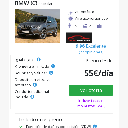
BMW X3
o similar
Automático
Aire acondicionado
5
4
3
9.96
Excelente
(27 opiniones)
Igual a igual
Precio desde:
Kilometraje ilimitado
55€/día
Reunirse y Saludar
Depósito en efectivo
aceptado
Ver oferta
Conductor adicional
incluido
Incluye tasas e
impuestos. (VAT)
Incluido en el precio:
Exención de daños por colisión (CDW)