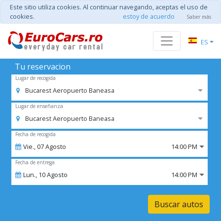
Este sitio utiliza cookies. Al continuar navegando, aceptas el uso de
cookies.
estoy de acuerdo
Saber más
ES
Tu reservacion
Lugar de recogida
Bucarest Aeropuerto Baneasa
Lugar de enseñanza
Bucarest Aeropuerto Baneasa
Fecha de recogida
Vie.,
07
Agosto
14:00 PM
Fecha de entrega
Lun.,
10
Agosto
14:00 PM
Buscar autos