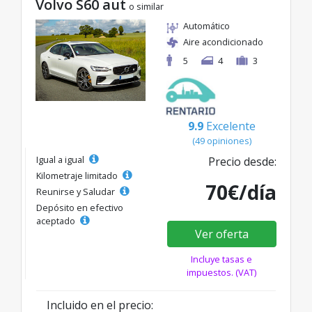
Volvo S60 aut
o similar
Automático
Aire acondicionado
5
4
3
9.9
Excelente
(49 opiniones)
Igual a igual
Precio desde:
Kilometraje limitado
70€/día
Reunirse y Saludar
Depósito en efectivo
aceptado
Ver oferta
Incluye tasas e
impuestos. (VAT)
Incluido en el precio: