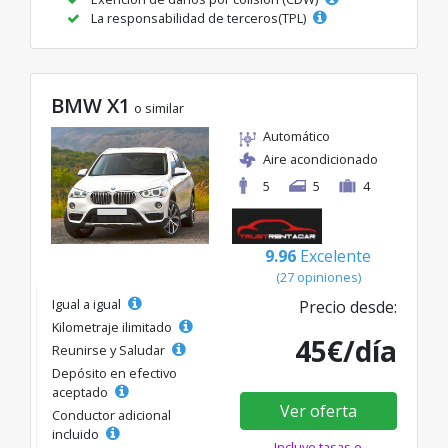
La responsabilidad de terceros(TPL)
BMW X1
o similar
Automático
Aire acondicionado
5
5
4
9.96
Excelente
(27 opiniones)
Igual a igual
Precio desde:
Kilometraje ilimitado
45€/día
Reunirse y Saludar
Depósito en efectivo
aceptado
Ver oferta
Conductor adicional
incluido
Incluye tasas e