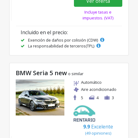
Ver oferta
Incluye tasas e
impuestos. (VAT)
Incluido en el precio:
Exención de daños por colisión (CDW)
La responsabilidad de terceros(TPL)
BMW Seria 5 new
o similar
Automático
Aire acondicionado
5
4
3
9.9
Excelente
(49 opiniones)