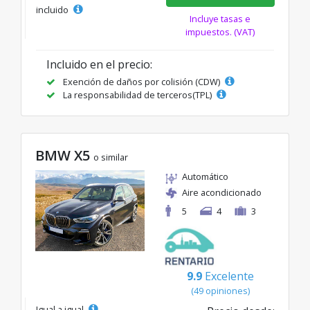
incluido
Incluye tasas e
impuestos. (VAT)
Incluido en el precio:
Exención de daños por colisión (CDW)
La responsabilidad de terceros(TPL)
BMW X5
o similar
Automático
Aire acondicionado
5
4
3
9.9
Excelente
(49 opiniones)
Igual a igual