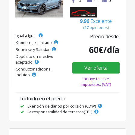
5
4
3
9.96
Excelente
(27 opiniones)
Igual a igual
Precio desde:
Kilometraje ilimitado
60€/día
Reunirse y Saludar
Depósito en efectivo
aceptado
Ver oferta
Conductor adicional
incluido
Incluye tasas e
impuestos. (VAT)
Incluido en el precio:
Exención de daños por colisión (CDW)
La responsabilidad de terceros(TPL)