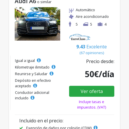
Audi A6
o similar
Automático
Aire acondicionado
5
5
4
9.43
Excelente
(67 opiniones)
Igual a igual
Precio desde:
Kilometraje ilimitado
50€/día
Reunirse y Saludar
Depósito en efectivo
aceptado
Ver oferta
Conductor adicional
incluido
Incluye tasas e
impuestos. (VAT)
Incluido en el precio:
Exención de daños por colisión (CDW)