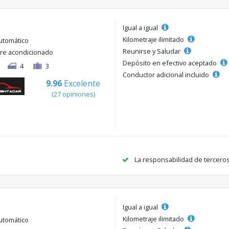
Igual a igual
Kilometraje ilimitado
utomático
Reunirse y Saludar
ire acondicionado
Depósito en efectivo aceptado
4
3
Conductor adicional incluido
9.96
Excelente
(27 opiniones)
La responsabilidad de tercero
Igual a igual
Kilometraje ilimitado
utomático