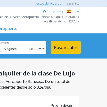
estoy de acuerdo
Saber más
Su cuenta
ES
ujo en Bucarest Aeropuerto Baneasa. Alquila un Audi A3
facelift barato por 32€/día
aeropuerto
 entrega
Buscar autos
.,
09
Agosto
14:00 PM
lquiler de la clase De Lujo
rest Aeropuerto Baneasa. De un total de
xcelentes desde solo 32€/día.
Precio desde: