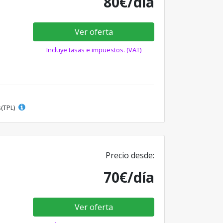
80€/día
Ver oferta
Incluye tasas e impuestos. (VAT)
s(TPL)
Precio desde:
70€/día
Ver oferta