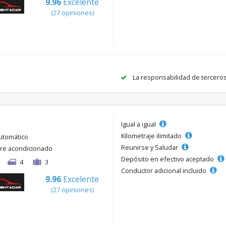
9.96
Excelente
(27 opiniones)
La responsabilidad de tercero
Igual a igual
Kilometraje ilimitado
utomático
Reunirse y Saludar
ire acondicionado
Depósito en efectivo aceptado
4
3
Conductor adicional incluido
9.96
Excelente
(27 opiniones)