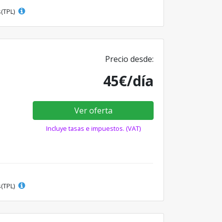
s(TPL)
Precio desde:
45€/día
Ver oferta
Incluye tasas e impuestos. (VAT)
s(TPL)