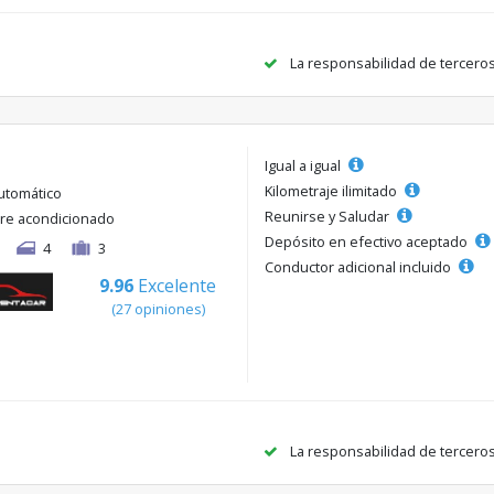
La responsabilidad de tercero
Igual a igual
Kilometraje ilimitado
utomático
Reunirse y Saludar
ire acondicionado
Depósito en efectivo aceptado
4
3
Conductor adicional incluido
9.96
Excelente
(27 opiniones)
La responsabilidad de tercero