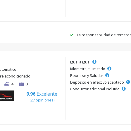
La responsabilidad de tercero
Igual a igual
Kilometraje ilimitado
utomático
Reunirse y Saludar
ire acondicionado
Depósito en efectivo aceptado
4
3
Conductor adicional incluido
9.96
Excelente
(27 opiniones)