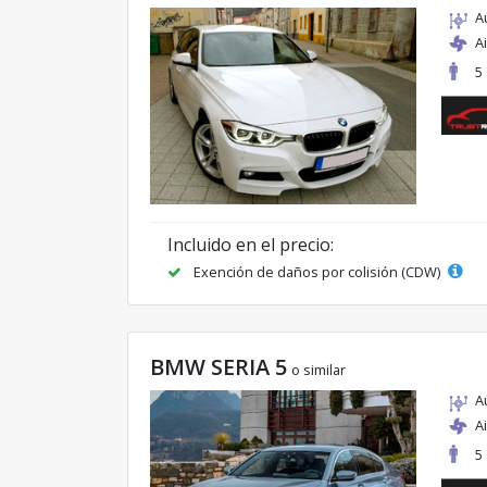
A
A
5
Incluido en el precio:
Exención de daños por colisión (CDW)
BMW SERIA 5
o similar
A
A
5