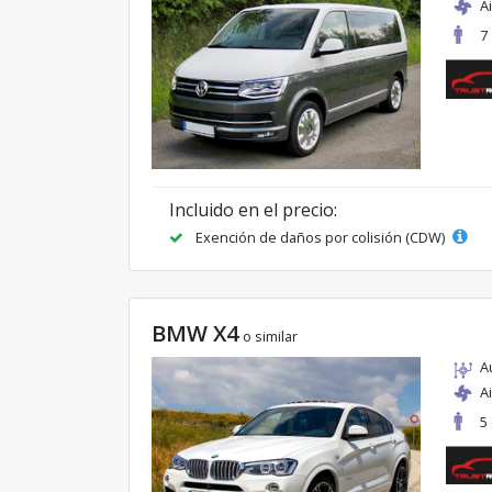
A
7
Incluido en el precio:
Exención de daños por colisión (CDW)
BMW X4
o similar
A
A
5