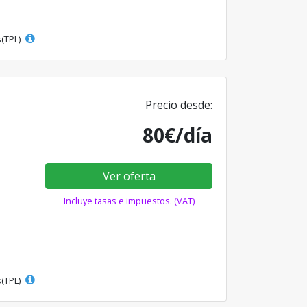
s(TPL)
Precio desde:
80€/día
Ver oferta
Incluye tasas e impuestos. (VAT)
s(TPL)