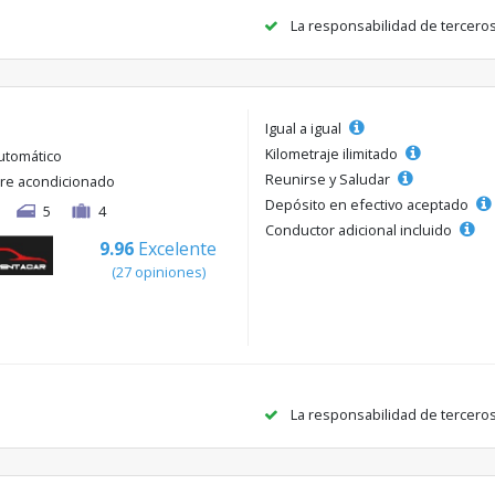
La responsabilidad de tercero
Igual a igual
Kilometraje ilimitado
utomático
Reunirse y Saludar
ire acondicionado
Depósito en efectivo aceptado
5
4
Conductor adicional incluido
9.96
Excelente
(27 opiniones)
La responsabilidad de tercero