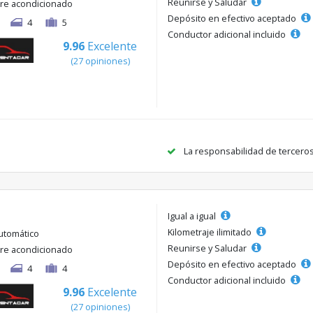
Reunirse y Saludar
ire acondicionado
Depósito en efectivo aceptado
4
5
Conductor adicional incluido
9.96
Excelente
(27 opiniones)
La responsabilidad de tercero
Igual a igual
Kilometraje ilimitado
utomático
Reunirse y Saludar
ire acondicionado
Depósito en efectivo aceptado
4
4
Conductor adicional incluido
9.96
Excelente
(27 opiniones)