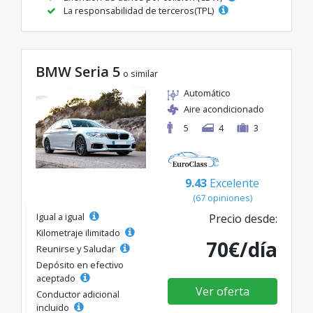
La responsabilidad de terceros(TPL)
BMW Seria 5
o similar
Automático
Aire acondicionado
5
4
3
9.43
Excelente
(67 opiniones)
Igual a igual
Precio desde:
Kilometraje ilimitado
70€/día
Reunirse y Saludar
Depósito en efectivo
aceptado
Ver oferta
Conductor adicional
incluido