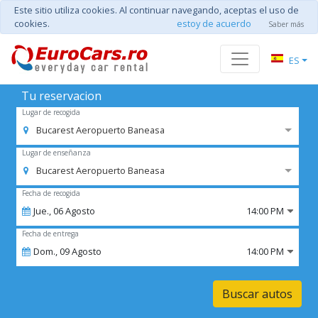
Este sitio utiliza cookies. Al continuar navegando, aceptas el uso de
cookies.
estoy de acuerdo
Saber más
ES
Tu reservacion
Lugar de recogida
Bucarest Aeropuerto Baneasa
Lugar de enseñanza
Bucarest Aeropuerto Baneasa
Fecha de recogida
Jue.,
06
Agosto
14:00 PM
Fecha de entrega
Dom.,
09
Agosto
14:00 PM
Buscar autos