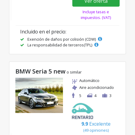
Ver oferta
Incluye tasas e
impuestos. (VAT)
Incluido en el precio:
Exención de daños por colisión (CDW)
La responsabilidad de terceros(TPL)
BMW Seria 5 new
o similar
Automático
Aire acondicionado
5
4
3
9.9
Excelente
(49 opiniones)