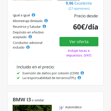
9.96
Excelente
(27 opiniones)
Igual a igual
Precio desde:
Kilometraje ilimitado
60€/día
Reunirse y Saludar
Depósito en efectivo
aceptado
Ver oferta
Conductor adicional
incluido
Incluye tasas e
impuestos. (VAT)
Incluido en el precio:
Exención de daños por colisión (CDW)
La responsabilidad de terceros(TPL)
BMW I3
o similar
Automático