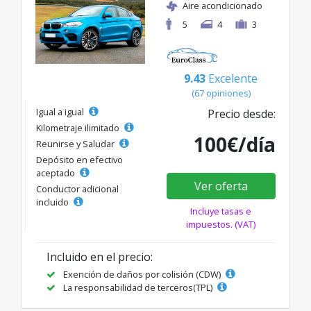
Aire acondicionado
5
4
3
9.43
Excelente
(67 opiniones)
Igual a igual
Precio desde:
Kilometraje ilimitado
100€/día
Reunirse y Saludar
Depósito en efectivo
aceptado
Ver oferta
Conductor adicional
incluido
Incluye tasas e
impuestos. (VAT)
Incluido en el precio:
Exención de daños por colisión (CDW)
La responsabilidad de terceros(TPL)