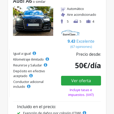
Audi A6
o similar
Automático
Aire acondicionado
5
5
4
9.43
Excelente
(67 opiniones)
Igual a igual
Precio desde:
Kilometraje ilimitado
50€/día
Reunirse y Saludar
Depósito en efectivo
aceptado
Ver oferta
Conductor adicional
incluido
Incluye tasas e
impuestos. (VAT)
Incluido en el precio:
Exención de daños por colisión (CDW)