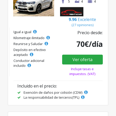
5
4
4
9.96
Excelente
(27 opiniones)
Igual a igual
Precio desde:
Kilometraje ilimitado
70€/día
Reunirse y Saludar
Depósito en efectivo
aceptado
Ver oferta
Conductor adicional
incluido
Incluye tasas e
impuestos. (VAT)
Incluido en el precio:
Exención de daños por colisión (CDW)
La responsabilidad de terceros(TPL)