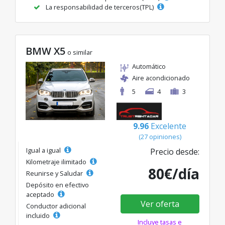
La responsabilidad de terceros(TPL)
BMW X5
o similar
Automático
Aire acondicionado
5
4
3
9.96
Excelente
(27 opiniones)
Igual a igual
Precio desde:
Kilometraje ilimitado
80€/día
Reunirse y Saludar
Depósito en efectivo
aceptado
Ver oferta
Conductor adicional
incluido
Incluye tasas e