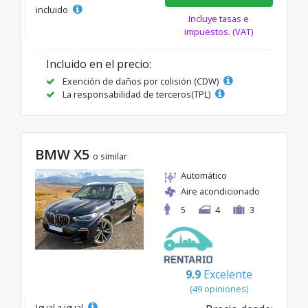
incluido
Incluye tasas e
impuestos. (VAT)
Incluido en el precio:
Exención de daños por colisión (CDW)
La responsabilidad de terceros(TPL)
BMW X5
o similar
Automático
Aire acondicionado
5
4
3
9.9
Excelente
(49 opiniones)
Igual a igual