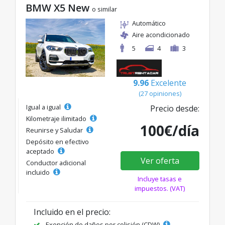
BMW X5 New
o similar
Automático
Aire acondicionado
5
4
3
9.96
Excelente
(27 opiniones)
Igual a igual
Precio desde:
Kilometraje ilimitado
100€/día
Reunirse y Saludar
Depósito en efectivo
aceptado
Ver oferta
Conductor adicional
incluido
Incluye tasas e
impuestos. (VAT)
Incluido en el precio:
Exención de daños por colisión (CDW)