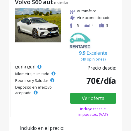
Volvo S60 aut
o similar
Automático
Aire acondicionado
5
4
3
9.9
Excelente
(49 opiniones)
Igual a igual
Precio desde:
Kilometraje limitado
70€/día
Reunirse y Saludar
Depósito en efectivo
aceptado
Ver oferta
Incluye tasas e
impuestos. (VAT)
Incluido en el precio: