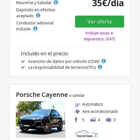
35€/día
Reunirse y Saludar
Depósito en efectivo
aceptado
Ver oferta
Conductor adicional
incluido
Incluye tasas e
impuestos. (VAT)
Incluido en el precio:
Exención de daños por colisión (CDW)
La responsabilidad de terceros(TPL)
Porsche Cayenne
o similar
Automático
Aire acondicionado
5
4
3