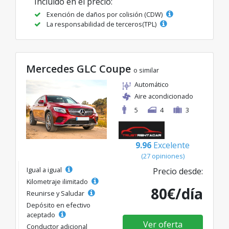
Incluido en el precio:
Exención de daños por colisión (CDW)
La responsabilidad de terceros(TPL)
Mercedes GLC Coupe
o similar
Automático
Aire acondicionado
5
4
3
9.96
Excelente
(27 opiniones)
Igual a igual
Precio desde:
Kilometraje ilimitado
80€/día
Reunirse y Saludar
Depósito en efectivo
aceptado
Ver oferta
Conductor adicional