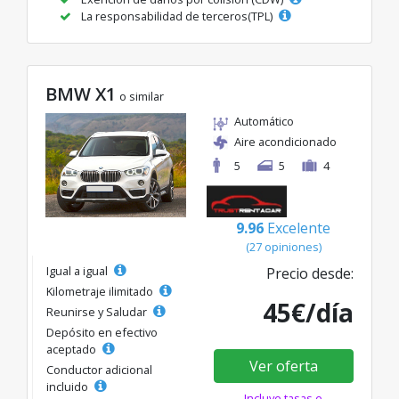
La responsabilidad de terceros(TPL)
BMW X1
o similar
Automático
Aire acondicionado
5
5
4
9.96
Excelente
(27 opiniones)
Igual a igual
Precio desde:
Kilometraje ilimitado
45€/día
Reunirse y Saludar
Depósito en efectivo
aceptado
Ver oferta
Conductor adicional
incluido
Incluye tasas e