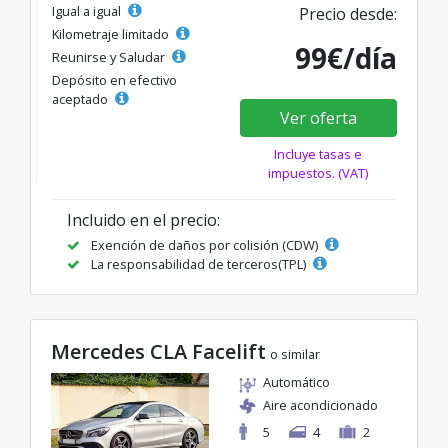
Igual a igual
Precio desde:
Kilometraje limitado
99€/día
Reunirse y Saludar
Depósito en efectivo
aceptado
Ver oferta
Incluye tasas e
impuestos. (VAT)
Incluido en el precio:
Exención de daños por colisión (CDW)
La responsabilidad de terceros(TPL)
Mercedes CLA Facelift
o similar
Automático
Aire acondicionado
5
4
2