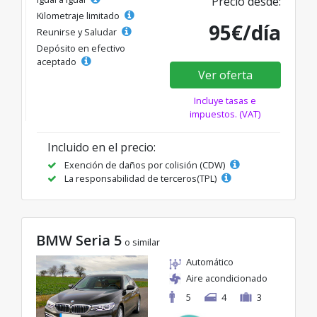
Precio desde:
Kilometraje limitado
95€/día
Reunirse y Saludar
Depósito en efectivo
aceptado
Ver oferta
Incluye tasas e
impuestos. (VAT)
Incluido en el precio:
Exención de daños por colisión (CDW)
La responsabilidad de terceros(TPL)
BMW Seria 5
o similar
Automático
Aire acondicionado
5
4
3