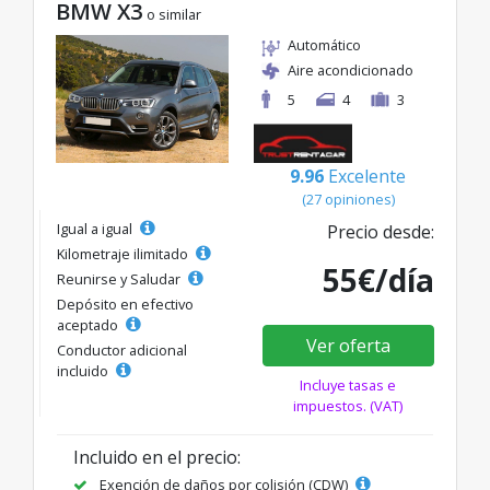
BMW X3
o similar
Automático
Aire acondicionado
5
4
3
9.96
Excelente
(27 opiniones)
Igual a igual
Precio desde:
Kilometraje ilimitado
55€/día
Reunirse y Saludar
Depósito en efectivo
aceptado
Ver oferta
Conductor adicional
incluido
Incluye tasas e
impuestos. (VAT)
Incluido en el precio:
Exención de daños por colisión (CDW)