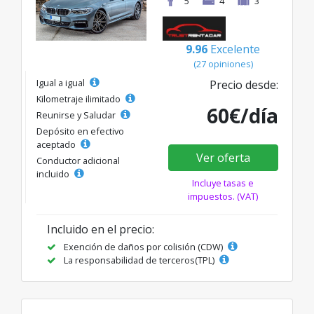
5
4
3
9.96
Excelente
(27 opiniones)
Igual a igual
Precio desde:
Kilometraje ilimitado
60€/día
Reunirse y Saludar
Depósito en efectivo
aceptado
Ver oferta
Conductor adicional
incluido
Incluye tasas e
impuestos. (VAT)
Incluido en el precio:
Exención de daños por colisión (CDW)
La responsabilidad de terceros(TPL)