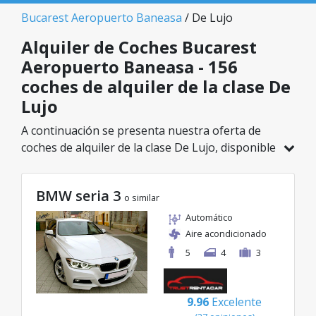
Bucarest Aeropuerto Baneasa
/ De Lujo
Alquiler de Coches Bucarest
Aeropuerto Baneasa - 156
coches de alquiler de la clase De
Lujo
A continuación se presenta nuestra oferta de
coches de alquiler de la clase De Lujo, disponible
en Bucarest Aeropuerto Baneasa. De un total de
156 vehículos en esta ubicación, puedes elegir el
BMW seria 3
modelo ideal de la categoría seleccionada, con
o similar
tarifas excelentes desde solo 32€/día.
Automático
Aire acondicionado
5
4
3
9.96
Excelente