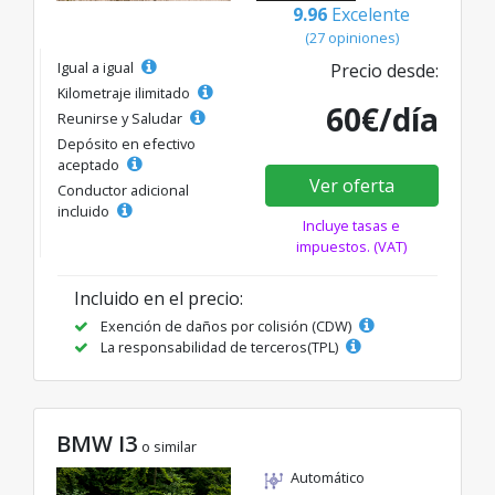
9.96
Excelente
(27 opiniones)
Igual a igual
Precio desde:
Kilometraje ilimitado
60€/día
Reunirse y Saludar
Depósito en efectivo
aceptado
Ver oferta
Conductor adicional
incluido
Incluye tasas e
impuestos. (VAT)
Incluido en el precio:
Exención de daños por colisión (CDW)
La responsabilidad de terceros(TPL)
BMW I3
o similar
Automático