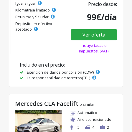
Igual a igual
Precio desde:
Kilometraje limitado
99€/día
Reunirse y Saludar
Depósito en efectivo
aceptado
Ver oferta
Incluye tasas e
impuestos. (VAT)
Incluido en el precio:
Exención de daños por colisión (CDW)
La responsabilidad de terceros(TPL)
Mercedes CLA Facelift
o similar
Automático
Aire acondicionado
5
4
2