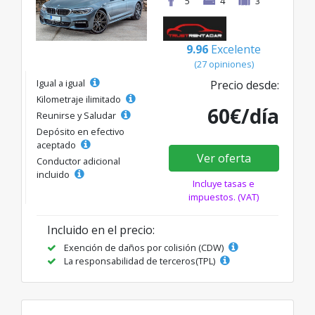
5
4
3
9.96
Excelente
(27 opiniones)
Igual a igual
Precio desde:
Kilometraje ilimitado
60€/día
Reunirse y Saludar
Depósito en efectivo
aceptado
Ver oferta
Conductor adicional
incluido
Incluye tasas e
impuestos. (VAT)
Incluido en el precio:
Exención de daños por colisión (CDW)
La responsabilidad de terceros(TPL)