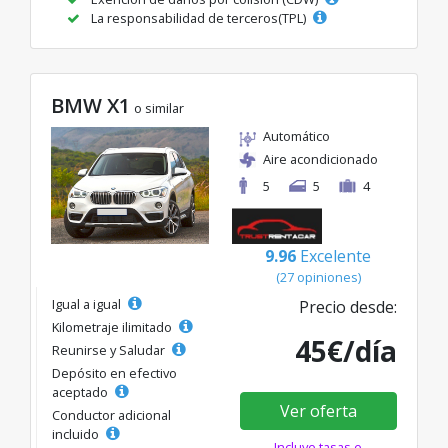
La responsabilidad de terceros(TPL)
BMW X1
o similar
Automático
Aire acondicionado
5
5
4
9.96
Excelente
(27 opiniones)
Igual a igual
Precio desde:
Kilometraje ilimitado
45€/día
Reunirse y Saludar
Depósito en efectivo
aceptado
Ver oferta
Conductor adicional
incluido
Incluye tasas e