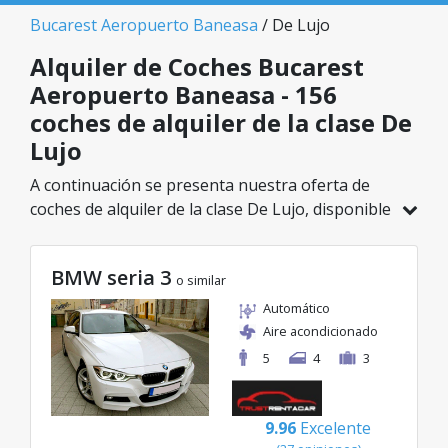
Bucarest Aeropuerto Baneasa
/ De Lujo
Alquiler de Coches Bucarest
Aeropuerto Baneasa - 156
coches de alquiler de la clase De
Lujo
A continuación se presenta nuestra oferta de
coches de alquiler de la clase De Lujo, disponible
en Bucarest Aeropuerto Baneasa. De un total de
156 vehículos en esta ubicación, puedes elegir el
BMW seria 3
modelo ideal de la categoría seleccionada, con
o similar
tarifas excelentes desde solo 32€/día.
Automático
Aire acondicionado
5
4
3
9.96
Excelente