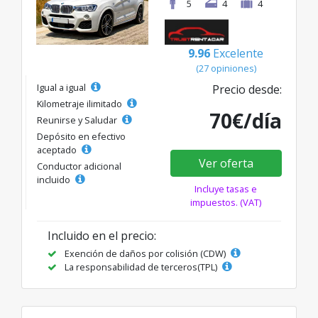
5
4
4
9.96
Excelente
(27 opiniones)
Igual a igual
Precio desde:
Kilometraje ilimitado
70€/día
Reunirse y Saludar
Depósito en efectivo
aceptado
Ver oferta
Conductor adicional
incluido
Incluye tasas e
impuestos. (VAT)
Incluido en el precio:
Exención de daños por colisión (CDW)
La responsabilidad de terceros(TPL)