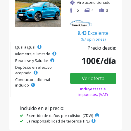
Aire acondicionado
5
4
3
9.43
Excelente
(67 opiniones)
Igual a igual
Precio desde:
Kilometraje ilimitado
100€/día
Reunirse y Saludar
Depósito en efectivo
aceptado
Ver oferta
Conductor adicional
incluido
Incluye tasas e
impuestos. (VAT)
Incluido en el precio:
Exención de daños por colisión (CDW)
La responsabilidad de terceros(TPL)