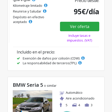
Precio desde:
Kilometraje limitado
95€/día
Reunirse y Saludar
Depósito en efectivo
aceptado
Ver oferta
Incluye tasas e
impuestos. (VAT)
Incluido en el precio:
Exención de daños por colisión (CDW)
La responsabilidad de terceros(TPL)
BMW Seria 5
o similar
Automático
Aire acondicionado
5
4
3