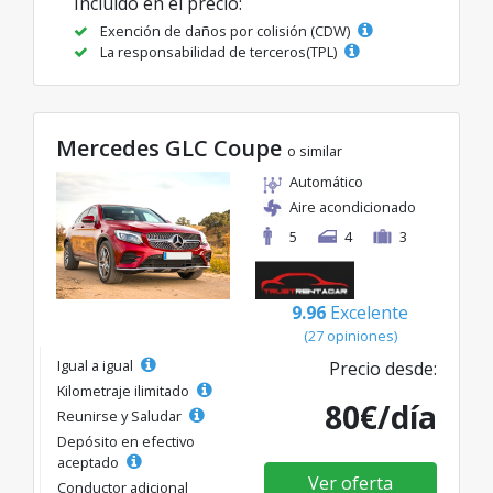
Incluido en el precio:
Exención de daños por colisión (CDW)
La responsabilidad de terceros(TPL)
Mercedes GLC Coupe
o similar
Automático
Aire acondicionado
5
4
3
9.96
Excelente
(27 opiniones)
Igual a igual
Precio desde:
Kilometraje ilimitado
80€/día
Reunirse y Saludar
Depósito en efectivo
aceptado
Ver oferta
Conductor adicional