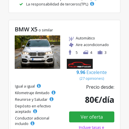
La responsabilidad de terceros(TPL)
BMW X5
o similar
Automático
Aire acondicionado
5
4
3
9.96
Excelente
(27 opiniones)
Igual a igual
Precio desde:
Kilometraje ilimitado
80€/día
Reunirse y Saludar
Depósito en efectivo
aceptado
Ver oferta
Conductor adicional
incluido
Incluye tasas e