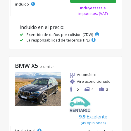
incluido
Incluye tasas e
impuestos. (VAT)
Incluido en el precio:
Exención de daños por colisión (CDW)
La responsabilidad de terceros(TPL)
BMW X5
o similar
Automático
Aire acondicionado
5
4
3
9.9
Excelente
(49 opiniones)
Igual a igual