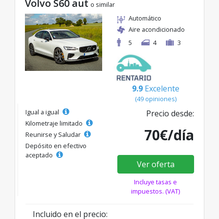
Volvo S60 aut
o similar
Automático
Aire acondicionado
5
4
3
9.9
Excelente
(49 opiniones)
Igual a igual
Precio desde:
Kilometraje limitado
70€/día
Reunirse y Saludar
Depósito en efectivo
aceptado
Ver oferta
Incluye tasas e
impuestos. (VAT)
Incluido en el precio: