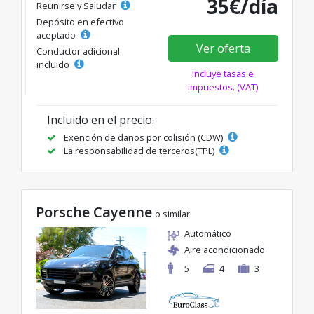
35€/día
Reunirse y Saludar
Depósito en efectivo
aceptado
Ver oferta
Conductor adicional
incluido
Incluye tasas e
impuestos. (VAT)
Incluido en el precio:
Exención de daños por colisión (CDW)
La responsabilidad de terceros(TPL)
Porsche Cayenne
o similar
Automático
Aire acondicionado
5
4
3