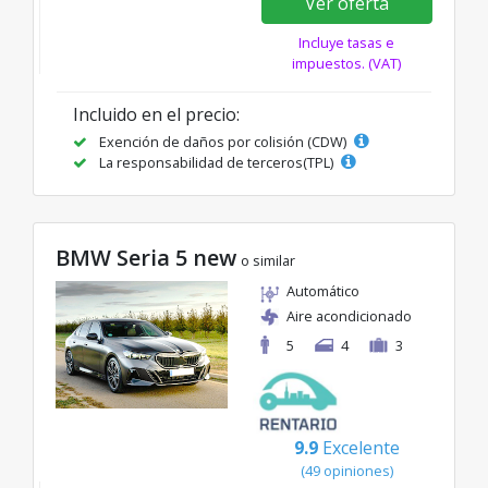
Ver oferta
Incluye tasas e
impuestos. (VAT)
Incluido en el precio:
Exención de daños por colisión (CDW)
La responsabilidad de terceros(TPL)
BMW Seria 5 new
o similar
Automático
Aire acondicionado
5
4
3
9.9
Excelente
(49 opiniones)