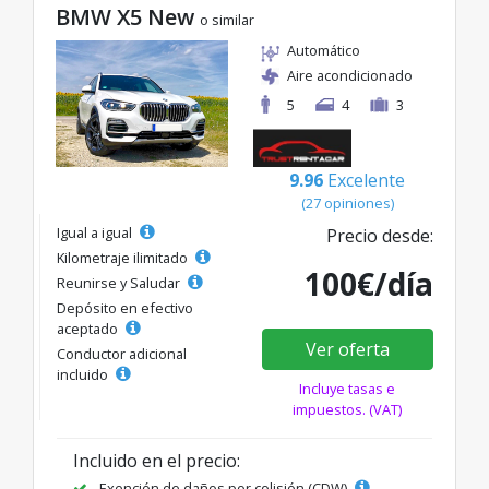
BMW X5 New
o similar
Automático
Aire acondicionado
5
4
3
9.96
Excelente
(27 opiniones)
Igual a igual
Precio desde:
Kilometraje ilimitado
100€/día
Reunirse y Saludar
Depósito en efectivo
aceptado
Ver oferta
Conductor adicional
incluido
Incluye tasas e
impuestos. (VAT)
Incluido en el precio:
Exención de daños por colisión (CDW)