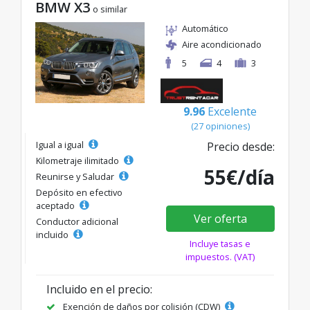
BMW X3
o similar
Automático
Aire acondicionado
5
4
3
9.96
Excelente
(27 opiniones)
Igual a igual
Precio desde:
Kilometraje ilimitado
55€/día
Reunirse y Saludar
Depósito en efectivo
aceptado
Ver oferta
Conductor adicional
incluido
Incluye tasas e
impuestos. (VAT)
Incluido en el precio:
Exención de daños por colisión (CDW)