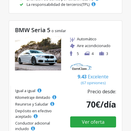
La responsabilidad de terceros(TPL)
BMW Seria 5
o similar
Automático
Aire acondicionado
5
4
3
9.43
Excelente
(67 opiniones)
Igual a igual
Precio desde:
Kilometraje ilimitado
70€/día
Reunirse y Saludar
Depósito en efectivo
aceptado
Ver oferta
Conductor adicional
incluido