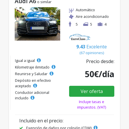
Audi A6
o similar
Automático
Aire acondicionado
5
5
4
9.43
Excelente
(67 opiniones)
Igual a igual
Precio desde:
Kilometraje ilimitado
50€/día
Reunirse y Saludar
Depósito en efectivo
aceptado
Ver oferta
Conductor adicional
incluido
Incluye tasas e
impuestos. (VAT)
Incluido en el precio:
Exención de daños por colisión (CDW)