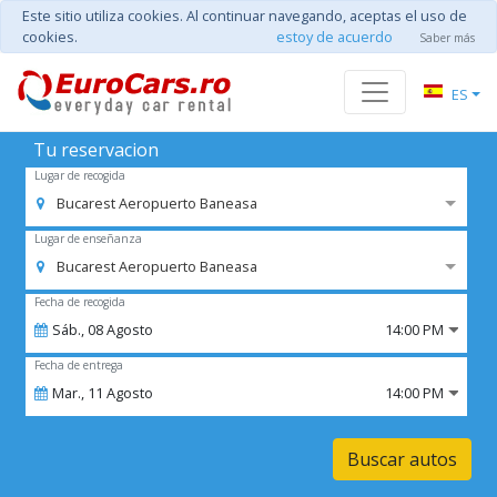
Este sitio utiliza cookies. Al continuar navegando, aceptas el uso de
cookies.
estoy de acuerdo
Saber más
ES
Tu reservacion
Lugar de recogida
Bucarest Aeropuerto Baneasa
Lugar de enseñanza
Bucarest Aeropuerto Baneasa
Fecha de recogida
Sáb.,
08
Agosto
14:00 PM
Fecha de entrega
Mar.,
11
Agosto
14:00 PM
Buscar autos