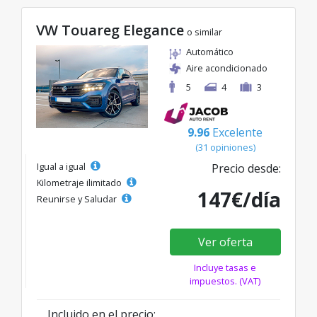
VW Touareg Elegance
o similar
Automático
Aire acondicionado
5
4
3
9.96
Excelente
(31 opiniones)
Igual a igual
Precio desde:
Kilometraje ilimitado
147€/día
Reunirse y Saludar
Ver oferta
Incluye tasas e
impuestos. (VAT)
Incluido en el precio: