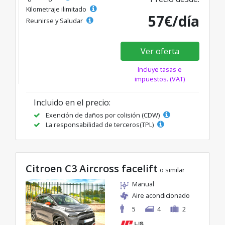
Kilometraje ilimitado
57€/día
Reunirse y Saludar
Ver oferta
Incluye tasas e
impuestos. (VAT)
Incluido en el precio:
Exención de daños por colisión (CDW)
La responsabilidad de terceros(TPL)
Citroen C3 Aircross facelift
o similar
Manual
Aire acondicionado
5
4
2