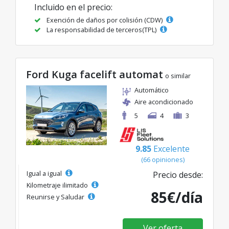
Incluido en el precio:
Exención de daños por colisión (CDW)
La responsabilidad de terceros(TPL)
Ford Kuga facelift automat
o similar
Automático
Aire acondicionado
5
4
3
9.85
Excelente
(66 opiniones)
Igual a igual
Precio desde:
Kilometraje ilimitado
85€/día
Reunirse y Saludar
Ver oferta