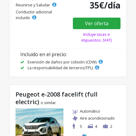
35€/día
Reunirse y Saludar
Conductor adicional
incluido
Ver oferta
Incluye tasas e
impuestos. (VAT)
Incluido en el precio:
Exención de daños por colisión (CDW)
La responsabilidad de terceros(TPL)
Peugeot e-2008 facelift (full
electric)
o similar
Automático
Aire acondicionado
5
4
2