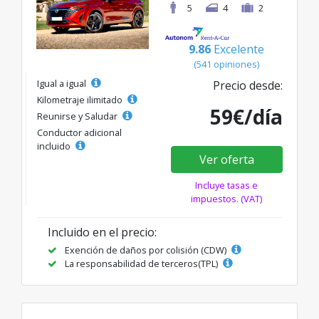
5
4
2
9.86
Excelente
(541 opiniones)
Igual a igual
Precio desde:
Kilometraje ilimitado
59€/día
Reunirse y Saludar
Conductor adicional
incluido
Ver oferta
Incluye tasas e
impuestos. (VAT)
Incluido en el precio:
Exención de daños por colisión (CDW)
La responsabilidad de terceros(TPL)