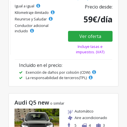
Igual a igual
Precio desde:
Kilometraje ilimitado
59€/día
Reunirse y Saludar
Conductor adicional
incluido
Ver oferta
Incluye tasas e
impuestos. (VAT)
Incluido en el precio:
Exención de daños por colisión (CDW)
La responsabilidad de terceros(TPL)
Audi Q5 new
o similar
Automático
Aire acondicionado
5
4
3