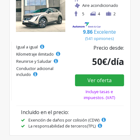
Aire acondicionado
5
4
2
9.86
Excelente
(541 opiniones)
Igual a igual
Precio desde:
Kilometraje ilimitado
50€/día
Reunirse y Saludar
Conductor adicional
incluido
Ver oferta
Incluye tasas e
impuestos. (VAT)
Incluido en el precio:
Exención de daños por colisión (CDW)
La responsabilidad de terceros(TPL)