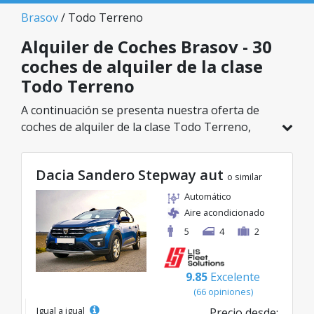
Brasov
/ Todo Terreno
Alquiler de Coches Brasov - 30
coches de alquiler de la clase
Todo Terreno
A continuación se presenta nuestra oferta de
coches de alquiler de la clase Todo Terreno,
disponible en Brasov. De un total de 30
vehículos en esta ubicación, puedes elegir el
Dacia Sandero Stepway aut
modelo ideal de la categoría seleccionada, con
o similar
tarifas excelentes desde solo 35€/día.
Automático
Aire acondicionado
5
4
2
9.85
Excelente
(66 opiniones)
Igual a igual
Precio desde: