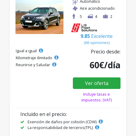
Automático
Aire acondicionado
5
4
2
9.85
Excelente
(66 opiniones)
Igual a igual
Precio desde:
Kilometraje ilimitado
60€/día
Reunirse y Saludar
Ver oferta
Incluye tasas e
impuestos. (VAT)
Incluido en el precio:
Exención de daños por colisión (CDW)
La responsabilidad de terceros(TPL)