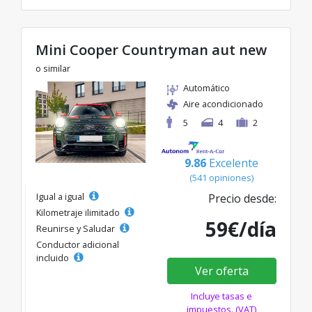
Mini Cooper Countryman aut new
o similar
Automático
Aire acondicionado
5
4
2
9.86
Excelente
(541 opiniones)
Igual a igual
Precio desde:
Kilometraje ilimitado
59€/día
Reunirse y Saludar
Conductor adicional
incluido
Ver oferta
Incluye tasas e
impuestos. (VAT)