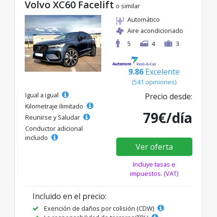
Volvo XC60 Facelift
o similar
Automático
Aire acondicionado
5
4
3
9.86
Excelente
(541 opiniones)
Igual a igual
Precio desde:
Kilometraje ilimitado
79€/día
Reunirse y Saludar
Conductor adicional
incluido
Ver oferta
Incluye tasas e
impuestos. (VAT)
Incluido en el precio:
Exención de daños por colisión (CDW)