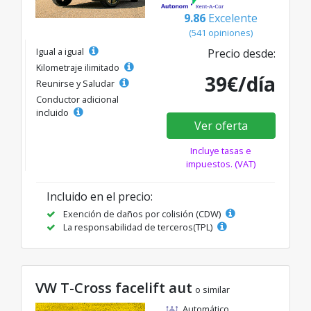
9.86
Excelente
(541 opiniones)
Igual a igual
Precio desde:
Kilometraje ilimitado
39€/día
Reunirse y Saludar
Conductor adicional
incluido
Ver oferta
Incluye tasas e
impuestos. (VAT)
Incluido en el precio:
Exención de daños por colisión (CDW)
La responsabilidad de terceros(TPL)
VW T-Cross facelift aut
o similar
Automático