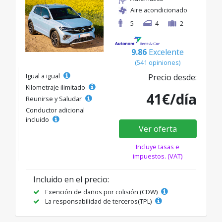
Aire acondicionado
5
4
2
9.86
Excelente
(541 opiniones)
Igual a igual
Precio desde:
Kilometraje ilimitado
41€/día
Reunirse y Saludar
Conductor adicional
incluido
Ver oferta
Incluye tasas e
impuestos. (VAT)
Incluido en el precio:
Exención de daños por colisión (CDW)
La responsabilidad de terceros(TPL)