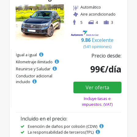
Automático
Aire acondicionado
5
4
3
9.86
Excelente
(541 opiniones)
Igual a igual
Precio desde:
Kilometraje ilimitado
99€/día
Reunirse y Saludar
Conductor adicional
incluido
Ver oferta
Incluye tasas e
impuestos. (VAT)
Incluido en el precio:
Exención de daños por colisión (CDW)
La responsabilidad de terceros(TPL)