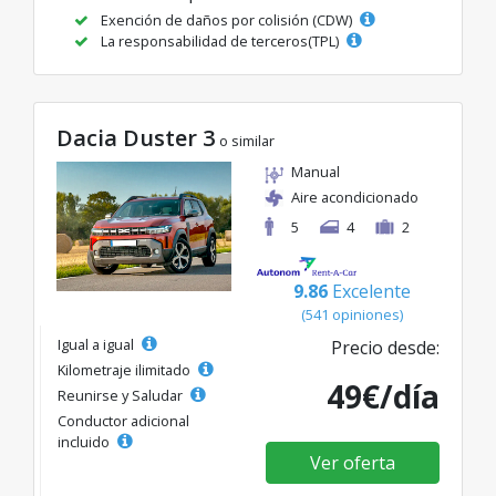
Exención de daños por colisión (CDW)
La responsabilidad de terceros(TPL)
Dacia Duster 3
o similar
Manual
Aire acondicionado
5
4
2
9.86
Excelente
(541 opiniones)
Igual a igual
Precio desde:
Kilometraje ilimitado
49€/día
Reunirse y Saludar
Conductor adicional
incluido
Ver oferta