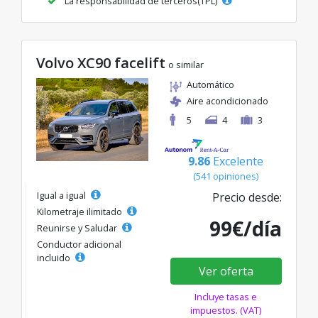
La responsabilidad de terceros(TPL)
Volvo XC90 facelift
o similar
Automático
Aire acondicionado
5
4
3
9.86
Excelente
(541 opiniones)
Igual a igual
Precio desde:
Kilometraje ilimitado
99€/día
Reunirse y Saludar
Conductor adicional
incluido
Ver oferta
Incluye tasas e
impuestos. (VAT)