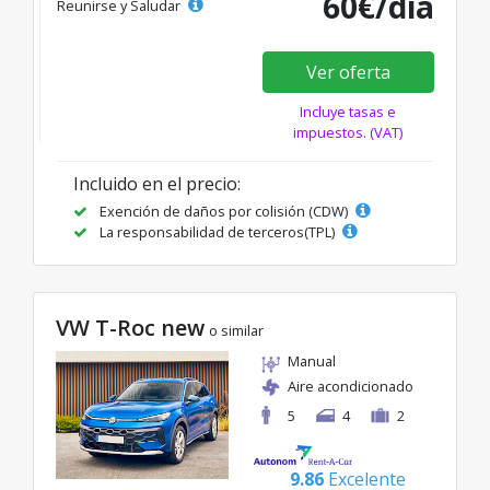
60€/día
Reunirse y Saludar
Ver oferta
Incluye tasas e
impuestos. (VAT)
Incluido en el precio:
Exención de daños por colisión (CDW)
La responsabilidad de terceros(TPL)
VW T-Roc new
o similar
Manual
Aire acondicionado
5
4
2
9.86
Excelente