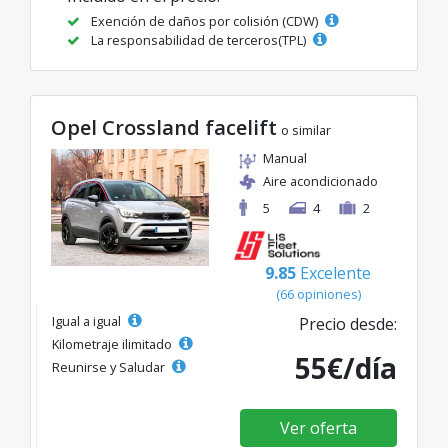
Exención de daños por colisión (CDW)
La responsabilidad de terceros(TPL)
Opel Crossland facelift
o similar
Manual
Aire acondicionado
5
4
2
9.85
Excelente
(66 opiniones)
Igual a igual
Precio desde:
Kilometraje ilimitado
55€/día
Reunirse y Saludar
Ver oferta