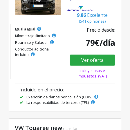
9.86
Excelente
(541 opiniones)
Igual a igual
Precio desde:
Kilometraje ilimitado
79€/día
Reunirse y Saludar
Conductor adicional
incluido
Ver oferta
Incluye tasas e
impuestos. (VAT)
Incluido en el precio:
Exención de daños por colisión (CDW)
La responsabilidad de terceros(TPL)
VW Touareg new
o similar