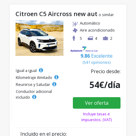
Citroen C5 Aircross new aut
o similar
Automático
Aire acondicionado
5
4
2
9.86
Excelente
(541 opiniones)
Igual a igual
Precio desde:
Kilometraje ilimitado
54€/día
Reunirse y Saludar
Conductor adicional
incluido
Ver oferta
Incluye tasas e
impuestos. (VAT)
Incluido en el precio: