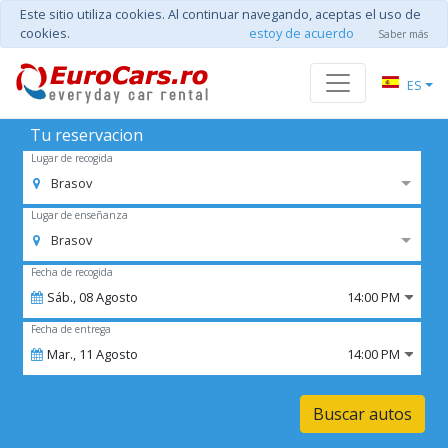
Este sitio utiliza cookies. Al continuar navegando, aceptas el uso de
cookies.
estoy de acuerdo
Saber más
ES
Tu reservacion
Lugar de recogida
Brasov
Lugar de enseñanza
Brasov
Fecha de recogida
Sáb.,
08
Agosto
14:00 PM
Fecha de entrega
Mar.,
11
Agosto
14:00 PM
Buscar autos