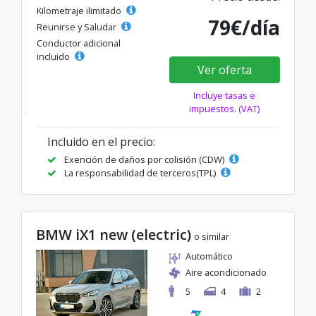
Kilometraje ilimitado
79€/día
Reunirse y Saludar
Conductor adicional
incluido
Ver oferta
Incluye tasas e
impuestos. (VAT)
Incluido en el precio:
Exención de daños por colisión (CDW)
La responsabilidad de terceros(TPL)
BMW iX1 new (electric)
o similar
Automático
Aire acondicionado
5
4
2