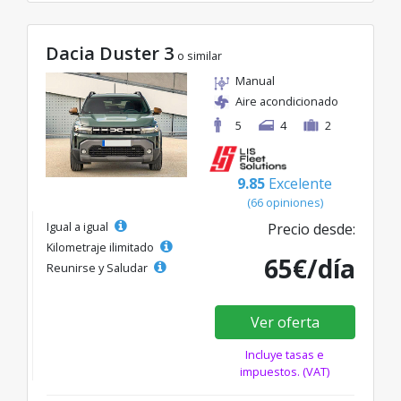
Dacia Duster 3
o similar
Manual
Aire acondicionado
5
4
2
9.85
Excelente
(66 opiniones)
Igual a igual
Precio desde:
Kilometraje ilimitado
65€/día
Reunirse y Saludar
Ver oferta
Incluye tasas e
impuestos. (VAT)