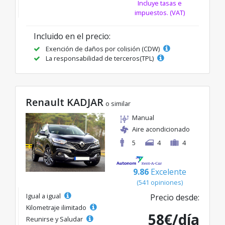
Incluye tasas e
impuestos. (VAT)
Incluido en el precio:
Exención de daños por colisión (CDW)
La responsabilidad de terceros(TPL)
Renault KADJAR
o similar
Manual
Aire acondicionado
5
4
4
9.86
Excelente
(541 opiniones)
Igual a igual
Precio desde:
Kilometraje ilimitado
58€/día
Reunirse y Saludar