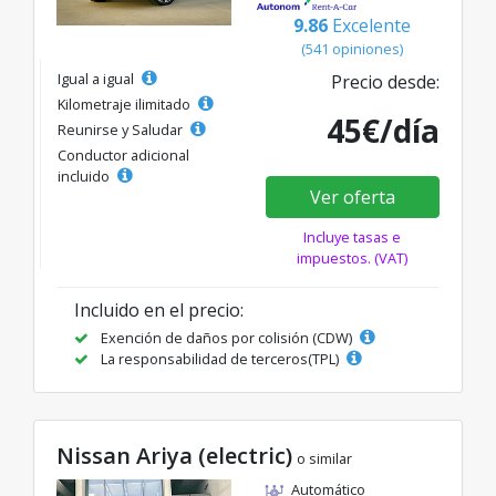
9.86
Excelente
(541 opiniones)
Igual a igual
Precio desde:
Kilometraje ilimitado
45€/día
Reunirse y Saludar
Conductor adicional
incluido
Ver oferta
Incluye tasas e
impuestos. (VAT)
Incluido en el precio:
Exención de daños por colisión (CDW)
La responsabilidad de terceros(TPL)
Nissan Ariya (electric)
o similar
Automático