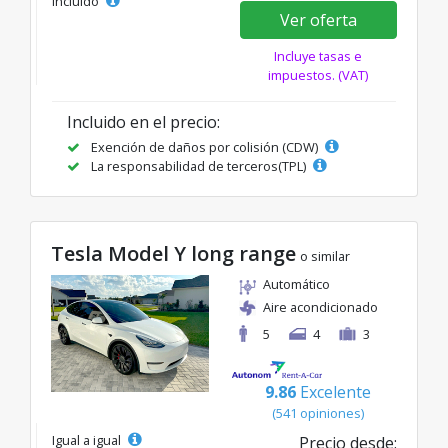
incluido
Ver oferta
Incluye tasas e
impuestos. (VAT)
Incluido en el precio:
Exención de daños por colisión (CDW)
La responsabilidad de terceros(TPL)
Tesla Model Y long range
o similar
Automático
Aire acondicionado
5
4
3
9.86
Excelente
(541 opiniones)
Igual a igual
Precio desde: