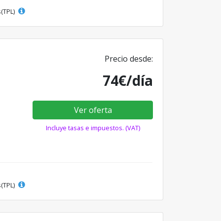
s(TPL)
Precio desde:
74€/día
Ver oferta
Incluye tasas e impuestos. (VAT)
s(TPL)