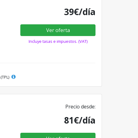
39€/día
Ver oferta
Incluye tasas e impuestos. (VAT)
s(TPL)
Precio desde:
81€/día