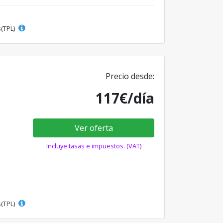
s(TPL)
Precio desde:
117€/día
Ver oferta
Incluye tasas e impuestos. (VAT)
s(TPL)