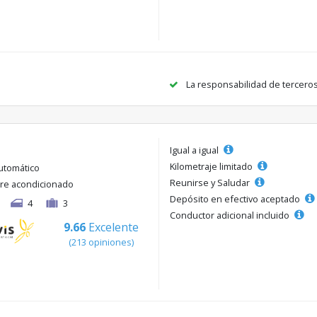
La responsabilidad de tercero
Igual a igual
Kilometraje limitado
utomático
Reunirse y Saludar
ire acondicionado
Depósito en efectivo aceptado
4
3
Conductor adicional incluido
9.66
Excelente
(213 opiniones)