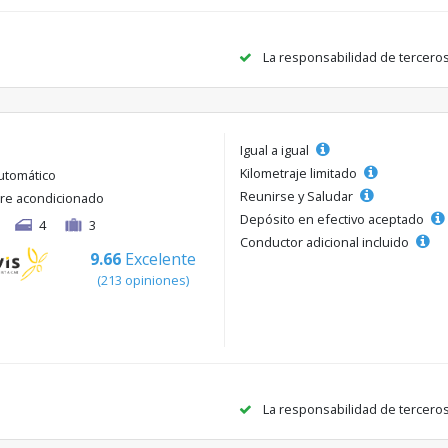
La responsabilidad de tercero
Igual a igual
Kilometraje limitado
utomático
Reunirse y Saludar
ire acondicionado
Depósito en efectivo aceptado
4
3
Conductor adicional incluido
9.66
Excelente
(213 opiniones)
La responsabilidad de tercero