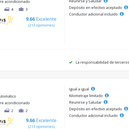
Reunirse y Saludar
ire acondicionado
Depósito en efectivo aceptado
4
3
Conductor adicional incluido
9.66
Excelente
(213 opiniones)
La responsabilidad de tercero
Igual a igual
Kilometraje limitado
utomático
Reunirse y Saludar
ire acondicionado
Depósito en efectivo aceptado
2
2
Conductor adicional incluido
9.66
Excelente
(213 opiniones)