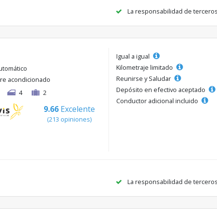
La responsabilidad de tercero
Igual a igual
Kilometraje limitado
utomático
Reunirse y Saludar
ire acondicionado
Depósito en efectivo aceptado
4
2
Conductor adicional incluido
9.66
Excelente
(213 opiniones)
La responsabilidad de tercero