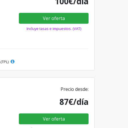
100€/día
Ver oferta
Incluye tasas e impuestos. (VAT)
s(TPL)
Precio desde:
87€/día
Ver oferta