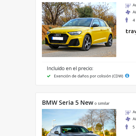
A
A
4
Incluido en el precio:
Exención de daños por colisión (CDW)
BMW Seria 5 New
o similar
A
A
5