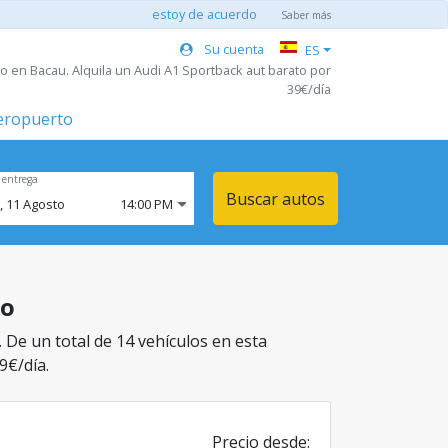
estoy de acuerdo
Saber más
Su cuenta
ES
o en Bacau. Alquila un Audi A1 Sportback aut barato por
39€/día
aeropuerto
 entrega
Buscar autos
,
11
Agosto
14:00 PM
jo
 De un total de 14 vehículos en esta
9€/día.
Precio desde: