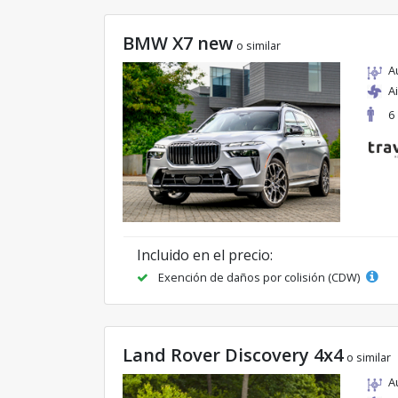
BMW X7 new
o similar
A
A
6
Incluido en el precio:
Exención de daños por colisión (CDW)
Land Rover Discovery 4x4
o similar
A