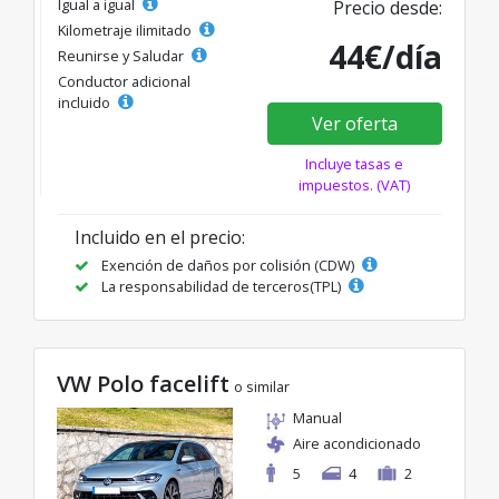
Igual a igual
Precio desde:
Kilometraje ilimitado
44€/día
Reunirse y Saludar
Conductor adicional
incluido
Ver oferta
Incluye tasas e
impuestos. (VAT)
Incluido en el precio:
Exención de daños por colisión (CDW)
La responsabilidad de terceros(TPL)
VW Polo facelift
o similar
Manual
Aire acondicionado
5
4
2