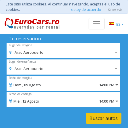
Este sitio utiliza cookies. Al continuar navegando, aceptas el uso de
cookies.
estoy de acuerdo
Saber más
ES
Tu reservacion
Lugar de recogida
Arad Aeropuerto
Lugar de enseñanza
Arad Aeropuerto
Fecha de recogida
Dom.,
09
Agosto
14:00 PM
Fecha de entrega
Mié.,
12
Agosto
14:00 PM
Buscar autos