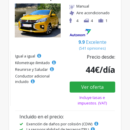
Manual
Aire acondicionado
4
4
1
9.9
Excelente
(541 opiniones)
Igual a igual
Precio desde:
Kilometraje ilimitado
44€/día
Reunirse y Saludar
Conductor adicional
incluido
Ver oferta
Incluye tasas e
impuestos. (VAT)
Incluido en el precio:
Exención de daños por colisión (CDW)
La responsabilidad de terceros(TPL)