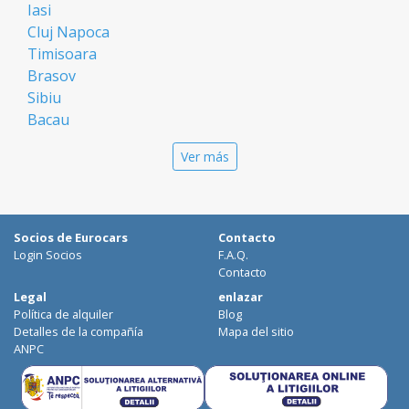
Iasi
Cluj Napoca
Timisoara
Brasov
Sibiu
Bacau
Oradea
Ver más
Arad
Piatra Neamt
Constanta
Galati
Socios de Eurocars
Contacto
Suceava
Login Socios
F.A.Q.
Targu Mures
Contacto
Focsani
Legal
enlazar
Política de alquiler
Blog
Targoviste
Detalles de la compañía
Mapa del sitio
Ploiesti
ANPC
Craiova
Botosani
Deva