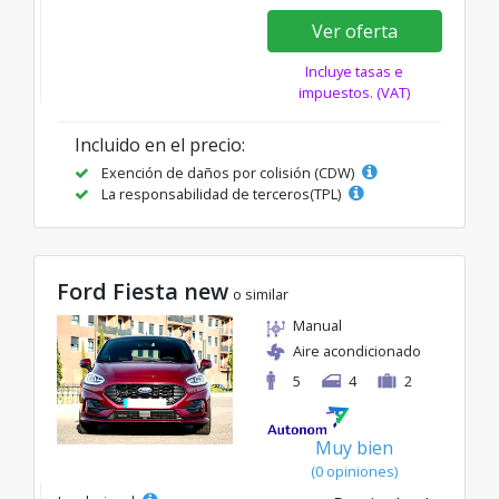
Ver oferta
Incluye tasas e
impuestos. (VAT)
Incluido en el precio:
Exención de daños por colisión (CDW)
La responsabilidad de terceros(TPL)
Ford Fiesta new
o similar
Manual
Aire acondicionado
5
4
2
Muy bien
(0 opiniones)