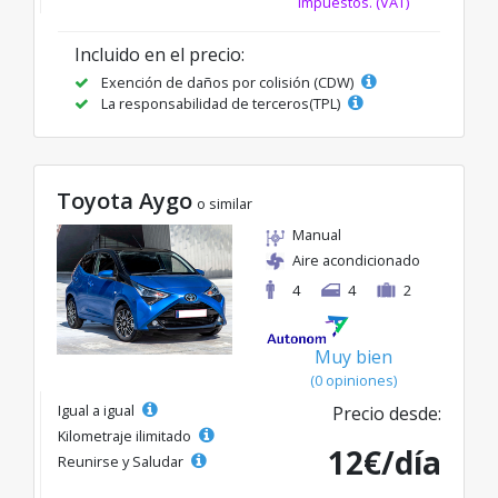
impuestos. (VAT)
Incluido en el precio:
Exención de daños por colisión (CDW)
La responsabilidad de terceros(TPL)
Toyota Aygo
o similar
Manual
Aire acondicionado
4
4
2
Muy bien
(0 opiniones)
Igual a igual
Precio desde:
Kilometraje ilimitado
12€/día
Reunirse y Saludar