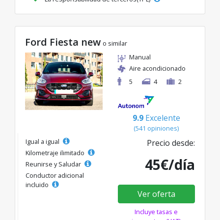
Ford Fiesta new
o similar
Manual
Aire acondicionado
5
4
2
9.9
Excelente
(541 opiniones)
Igual a igual
Precio desde:
Kilometraje ilimitado
45€/día
Reunirse y Saludar
Conductor adicional
incluido
Ver oferta
Incluye tasas e