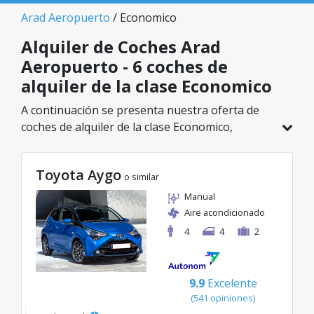
Arad Aeropuerto
/ Economico
Alquiler de Coches Arad
Aeropuerto - 6 coches de
alquiler de la clase Economico
A continuación se presenta nuestra oferta de
coches de alquiler de la clase Economico,
disponible en Arad Aeropuerto. De un total de 6
vehículos en esta ubicación, puedes elegir el
Toyota Aygo
modelo ideal de la categoría seleccionada, con
o similar
tarifas excelentes desde solo 12€/día.
Manual
Aire acondicionado
4
4
2
9.9
Excelente
(541 opiniones)