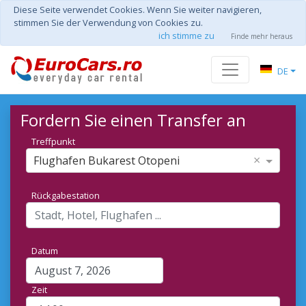
Diese Seite verwendet Cookies. Wenn Sie weiter navigieren,
stimmen Sie der Verwendung von Cookies zu.
ich stimme zu
Finde mehr heraus
DE
Fordern Sie einen Transfer an
Treffpunkt
×
Flughafen Bukarest Otopeni
Rückgabestation
Datum
Zeit