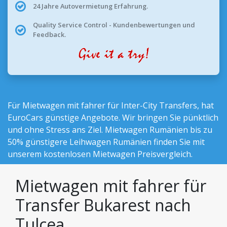
24 Jahre Autovermietung Erfahrung.
Quality Service Control - Kundenbewertungen und
Feedback.
Für Mietwagen mit fahrer für Inter-City Transfers, hat
EuroCars günstige Angebote. Wir bringen Sie pünktlich
und ohne Stress ans Ziel.
Mietwagen Rumänien bis zu
50% günstigere Leihwagen Rumänien
finden Sie mit
unserem kostenlosen Mietwagen Preisvergleich.
Mietwagen mit fahrer für
Transfer Bukarest nach
Tulcea