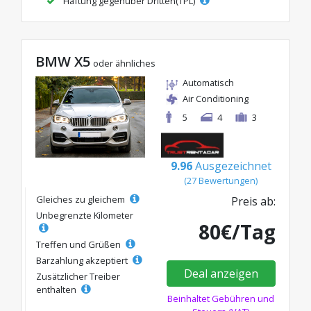
Haftung gegenüber Dritten(TPL)
BMW X5
oder ähnliches
Automatisch
Air Conditioning
5
4
3
9.96
Ausgezeichnet
(27 Bewertungen)
Gleiches zu gleichem
Preis ab:
Unbegrenzte Kilometer
80€/Tag
Treffen und Grüßen
Barzahlung akzeptiert
Deal anzeigen
Zusätzlicher Treiber
enthalten
Beinhaltet Gebühren und