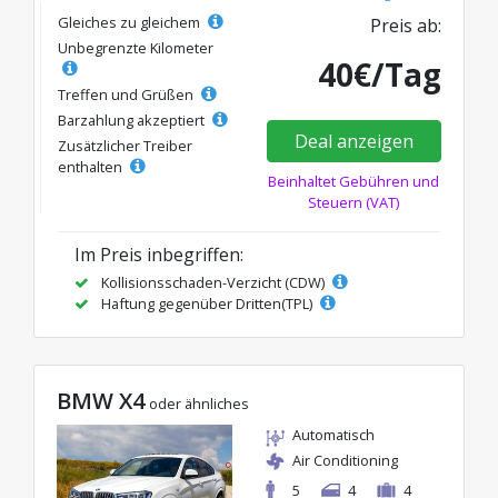
Gleiches zu gleichem
Preis ab:
Unbegrenzte Kilometer
40€/Tag
Treffen und Grüßen
Barzahlung akzeptiert
Deal anzeigen
Zusätzlicher Treiber
enthalten
Beinhaltet Gebühren und
Steuern (VAT)
Im Preis inbegriffen:
Kollisionsschaden-Verzicht (CDW)
Haftung gegenüber Dritten(TPL)
BMW X4
oder ähnliches
Automatisch
Air Conditioning
5
4
4