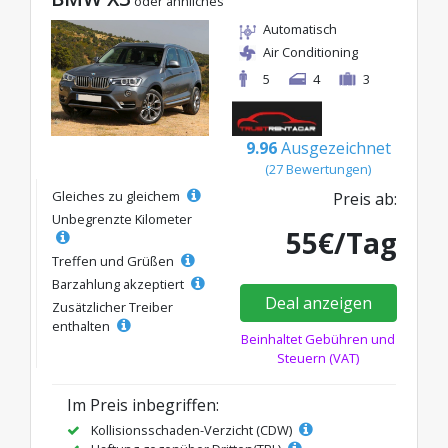
oder ähnliches
Automatisch
Air Conditioning
5
4
3
9.96
Ausgezeichnet
(27 Bewertungen)
Gleiches zu gleichem
Preis ab:
Unbegrenzte Kilometer
55€/Tag
Treffen und Grüßen
Barzahlung akzeptiert
Deal anzeigen
Zusätzlicher Treiber
enthalten
Beinhaltet Gebühren und
Steuern (VAT)
Im Preis inbegriffen:
Kollisionsschaden-Verzicht (CDW)