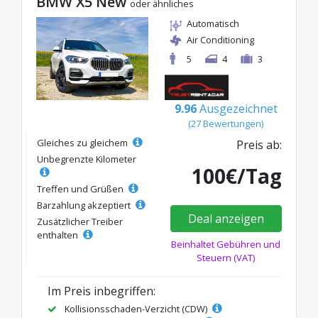
BMW X5 New
oder ähnliches
Automatisch
Air Conditioning
5
4
3
9.96
Ausgezeichnet
(27 Bewertungen)
Gleiches zu gleichem
Preis ab:
Unbegrenzte Kilometer
100€/Tag
Treffen und Grüßen
Barzahlung akzeptiert
Deal anzeigen
Zusätzlicher Treiber
enthalten
Beinhaltet Gebühren und
Steuern (VAT)
Im Preis inbegriffen:
Kollisionsschaden-Verzicht (CDW)