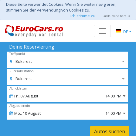
Diese Seite verwendet Cookies. Wenn Sie weiter navigieren,
stimmen Sie der Verwendung von Cookies zu.
ich stimme zu
Finde mehr heraus
DE
Deine Reservierung
Treffpunkt
Bukarest
Rückgabestation
Bukarest
Abholdatum
Fr.,
07
August
14:00 PM
Abgabetermin
Mo.,
10
August
14:00 PM
Autos suchen