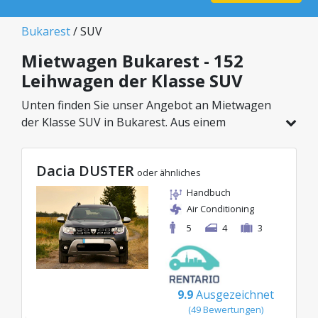
Bukarest
/ SUV
Mietwagen Bukarest - 152
Leihwagen der Klasse SUV
Unten finden Sie unser Angebot an Mietwagen
der Klasse SUV in Bukarest. Aus einem
Gesamtfahrzeugbestand von 152 Autos an
diesem Standort können Sie das ideale Modell
Dacia DUSTER
aus der gewählten Kategorie wählen, mit
oder ähnliches
attraktiven Preisen ab nur 29€/Tag.
Handbuch
Air Conditioning
5
4
3
9.9
Ausgezeichnet
(49 Bewertungen)