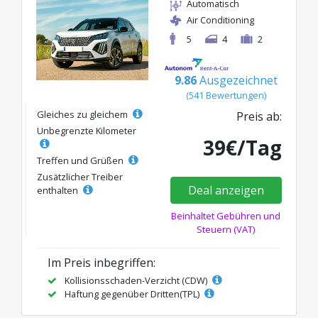
Automatisch
Air Conditioning
5
4
2
9.86
Ausgezeichnet
(541 Bewertungen)
Gleiches zu gleichem
Preis ab:
Unbegrenzte Kilometer
39€/Tag
Treffen und Grüßen
Zusätzlicher Treiber
Deal anzeigen
enthalten
Beinhaltet Gebühren und
Steuern (VAT)
Im Preis inbegriffen:
Kollisionsschaden-Verzicht (CDW)
Haftung gegenüber Dritten(TPL)