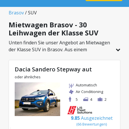
Brasov
/ SUV
Mietwagen Brasov - 30
Leihwagen der Klasse SUV
Unten finden Sie unser Angebot an Mietwagen
der Klasse SUV in Brasov. Aus einem
Gesamtfahrzeugbestand von 30 Autos an
diesem Standort können Sie das ideale Modell
Dacia Sandero Stepway aut
aus der gewählten Kategorie wählen, mit
attraktiven Preisen ab nur 35€/Tag.
oder ähnliches
Automatisch
Air Conditioning
5
4
2
9.85
Ausgezeichnet
(66 Bewertungen)