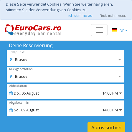
Diese Seite verwendet Cookies. Wenn Sie weiter navigieren,
stimmen Sie der Verwendung von Cookies zu.
ich stimme zu
Finde mehr heraus
DE
Deine Reservierung
Treffpunkt
Brasov
Rückgabestation
Brasov
Abholdatum
Do.,
06
August
14:00 PM
Abgabetermin
So.,
09
August
14:00 PM
Autos suchen