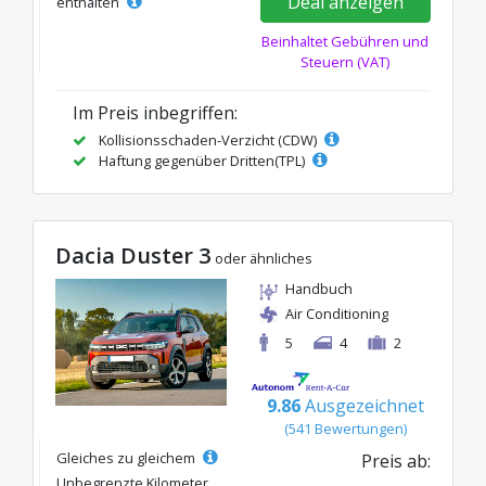
Deal anzeigen
enthalten
Beinhaltet Gebühren und
Steuern (VAT)
Im Preis inbegriffen:
Kollisionsschaden-Verzicht (CDW)
Haftung gegenüber Dritten(TPL)
Dacia Duster 3
oder ähnliches
Handbuch
Air Conditioning
5
4
2
9.86
Ausgezeichnet
(541 Bewertungen)
Gleiches zu gleichem
Preis ab:
Unbegrenzte Kilometer