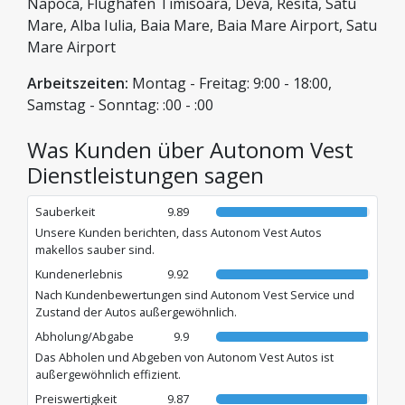
Napoca, Flughafen Timisoara, Deva, Resita, Satu
der Flexibilität, überall in Rumänien, Ungarn oder Serbien zu
reisen.
Mare, Alba Iulia, Baia Mare, Baia Mare Airport, Satu
Mare Airport
Arbeitszeiten:
Montag - Freitag: 9:00 - 18:00,
Samstag - Sonntag: :00 - :00
Was Kunden über Autonom Vest
Dienstleistungen sagen
Sauberkeit
9.89
Unsere Kunden berichten, dass Autonom Vest Autos
makellos sauber sind.
Kundenerlebnis
9.92
Nach Kundenbewertungen sind Autonom Vest Service und
Zustand der Autos außergewöhnlich.
Abholung/Abgabe
9.9
Das Abholen und Abgeben von Autonom Vest Autos ist
außergewöhnlich effizient.
Preiswertigkeit
9.87