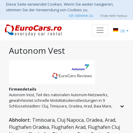
Diese Seite verwendet Cookies. Wenn Sie weiter navigieren,
stimmen Sie der Verwendung von Cookies zu.
ich stimme zu
Finde mehr heraus
DE
Autonom Vest
Firmendetails
Autonom Vest, Teil des nationalen Autonom-Netzwerks,
gewährleistet schnelle Mobilitätsdienstleistungen in 9
Schlüsselstädten: Cluj, Timișoara, Oradea, Arad, Baia Mare,
Satu Mare, Alba Iulia, Deva und Reșița. Wir bieten
umfassende Mietwagenlösungen an, die an die Dynamik der
Abholort:
Timisoara, Cluj Napoca, Oradea, Arad,
Region angepasst sind. Bei uns profitieren Sie von der
Flughafen Oradea, Flughafen Arad, Flughafen Cluj
Erfahrung des Marktführers, unbegrenzten Kilometern und