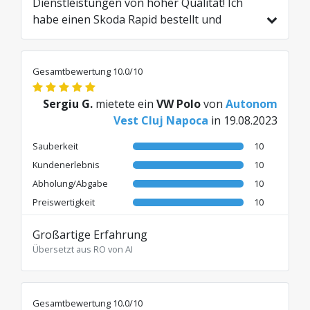
Dienstleistungen von hoher Qualität! Ich
habe einen Skoda Rapid bestellt und
stattdessen einen hochwertigeren
Mercedes C-Klasse zum gleichen Preis
erhalten! Eine wunderbare Erfahrung! Ich
Gesamtbewertung 10.0/10
kann es nur empfehlen.
Übersetzt aus RO von AI
Sergiu G.
mietete ein
VW Polo
von
Autonom
Vest Cluj Napoca
in 19.08.2023
Sauberkeit
10
Kundenerlebnis
10
Abholung/Abgabe
10
Preiswertigkeit
10
Großartige Erfahrung
Übersetzt aus RO von AI
Gesamtbewertung 10.0/10