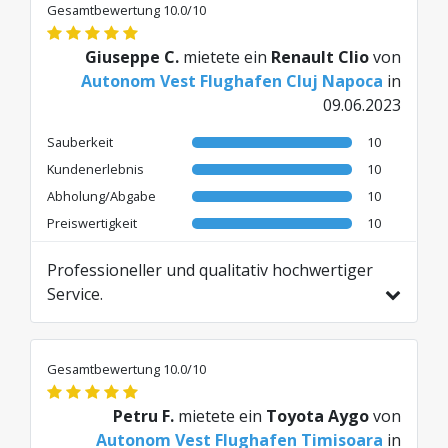
Gesamtbewertung 10.0/10
Giuseppe C.
mietete ein
Renault Clio
von
Autonom Vest Flughafen Cluj Napoca
in
09.06.2023
Sauberkeit
10
Kundenerlebnis
10
Abholung/Abgabe
10
Preiswertigkeit
10
Professioneller und qualitativ hochwertiger
Service.
Übersetzt aus RO von AI
Gesamtbewertung 10.0/10
Petru F.
mietete ein
Toyota Aygo
von
Autonom Vest Flughafen Timisoara
in