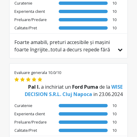
Curatenie
10
Experienta client
10
Preluare/Predare
10
Calitate/Pret
10
Foarte amabili, preturi accesibile și mașini
foarte îngrijite...totul a decurs repede fără
alte taxe..recomand cu încredere
Evaluare generala 10.0/10
Pal I.
a inchiriat un
Ford Puma
de la
WISE
DECISION S.R.L. Cluj Napoca
in 23.06.2024
Curatenie
10
Experienta client
10
Preluare/Predare
10
Calitate/Pret
10