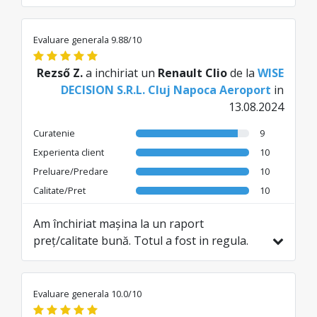
Evaluare generala 9.88/10
Rezső Z.
a inchiriat un
Renault Clio
de la
WISE
DECISION S.R.L. Cluj Napoca Aeroport
in
13.08.2024
Curatenie
9
Experienta client
10
Preluare/Predare
10
Calitate/Pret
10
Am închiriat mașina la un raport
preț/calitate bună. Totul a fost in regula.
Am preluat și predat mașina foarte ușor și
rapid. Recomand
Evaluare generala 10.0/10