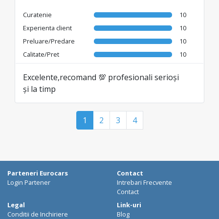
Curatenie
10
Experienta client
10
Preluare/Predare
10
Calitate/Pret
10
Excelente,recomand 💯 profesionali serioși
și la timp
1
2
3
4
Parteneri Eurocars
Contact
Login Partener
Intrebari Frecvente
Contact
Legal
Link-uri
Conditii de Inchiriere
Blog