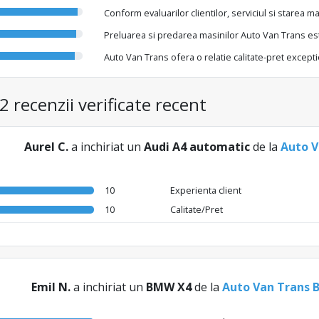
Conform evaluarilor clientilor, serviciul si starea 
Preluarea si predarea masinilor Auto Van Trans est
Auto Van Trans ofera o relatie calitate-pret excepti
2 recenzii verificate recent
Aurel C.
a inchiriat un
Audi A4 automatic
de la
Auto V
10
Experienta client
10
Calitate/Pret
Emil N.
a inchiriat un
BMW X4
de la
Auto Van Trans 