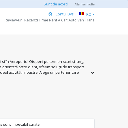
Sunt de acord
Afla mai multe
Contul Dvs.
RO
Review-uri, Recenzi Firme Rent A Car: Auto Van Trans
i si în Aeroportul Otopeni pe termen scurt și lung,
orientată către client, oferim soluții de transport
leul activității noastre. Alege un partener care
ns sunt impecabil curate.