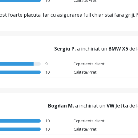
10
Calitate/Pret
st foarte placuta. Iar cu asigurarea full chiar stai fara griji
Sergiu P.
a inchiriat un
BMW X5
de 
9
Experienta client
10
Calitate/Pret
Bogdan M.
a inchiriat un
VW Jetta
de 
10
Experienta client
10
Calitate/Pret