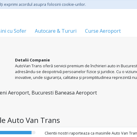
ţi exprimi acordul asupra folosirii cookie-urilor.
ini cu Sofer
Autocare & Tururi
Curse Aeroport
Detalii Companie
AutoVan Trans oferă servicii premium de închirieri auto in Bucurest
adresându-se deopotrivă persoanelor fizice și juridice. Cu o viziune 
inovative, unde siguranța, calitatea și promptitudinea reprezintă nuc
pune preț pe relația durabilă și pe servicii de excelență.
eni Aeroport, Bucuresti Baneasa Aeroport
iile Auto Van Trans
Clientii nostri raporteaza ca masinile Auto Van Tra