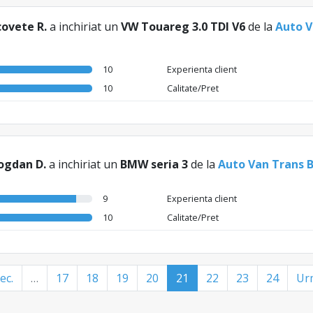
covete R.
a inchiriat un
VW Touareg 3.0 TDI V6
de la
Auto V
10
Experienta client
10
Calitate/Pret
ogdan D.
a inchiriat un
BMW seria 3
de la
Auto Van Trans 
9
Experienta client
10
Calitate/Pret
ec.
…
17
18
19
20
21
22
23
24
Urm