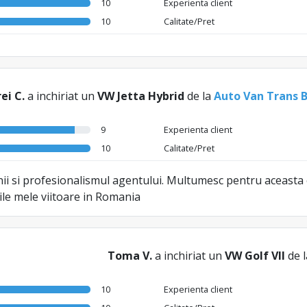
10
Experienta client
10
Calitate/Pret
ei C.
a inchiriat un
VW Jetta Hybrid
de la
Auto Van Trans 
9
Experienta client
10
Calitate/Pret
nii si profesionalismul agentului. Multumesc pentru aceasta 
rile mele viitoare in Romania
Toma V.
a inchiriat un
VW Golf VII
de 
10
Experienta client