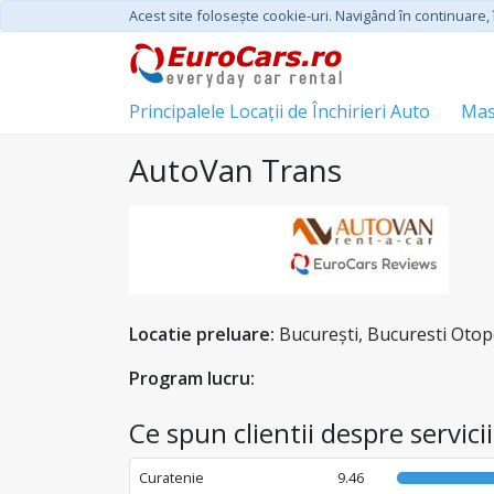
Acest site foloseşte cookie-uri. Navigând în continuare, î
Principalele Locații de Închirieri Auto
Mas
AutoVan Trans
Locatie preluare:
București, Bucuresti Otop
Program lucru:
Ce spun clientii despre servic
Curatenie
9.46