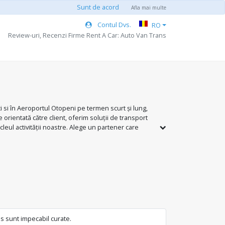
Sunt de acord
Afla mai multe
Contul Dvs.
RO
Review-uri, Recenzi Firme Rent A Car: Auto Van Trans
i si în Aeroportul Otopeni pe termen scurt și lung,
orientată către client, oferim soluții de transport
leul activității noastre. Alege un partener care
ns sunt impecabil curate.