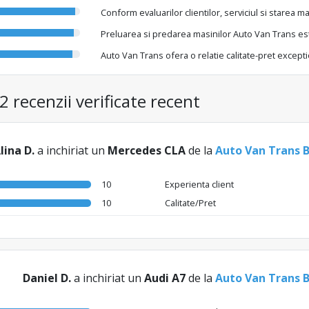
Conform evaluarilor clientilor, serviciul si starea 
Preluarea si predarea masinilor Auto Van Trans est
Auto Van Trans ofera o relatie calitate-pret excepti
2 recenzii verificate recent
lina D.
a inchiriat un
Mercedes CLA
de la
Auto Van Trans 
10
Experienta client
10
Calitate/Pret
Daniel D.
a inchiriat un
Audi A7
de la
Auto Van Trans 