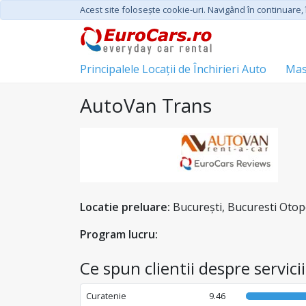
Acest site foloseşte cookie-uri. Navigând în continuare, î
Principalele Locații de Închirieri Auto
Mas
AutoVan Trans
Locatie preluare:
București, Bucuresti Otop
Program lucru:
Ce spun clientii despre servic
Curatenie
9.46