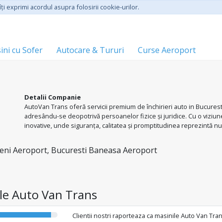
ţi exprimi acordul asupra folosirii cookie-urilor.
ini cu Sofer
Autocare & Tururi
Curse Aeroport
Detalii Companie
AutoVan Trans oferă servicii premium de închirieri auto in Bucurest
adresându-se deopotrivă persoanelor fizice și juridice. Cu o viziune 
inovative, unde siguranța, calitatea și promptitudinea reprezintă nuc
pune preț pe relația durabilă și pe servicii de excelență.
eni Aeroport, Bucuresti Baneasa Aeroport
iile Auto Van Trans
Clientii nostri raporteaza ca masinile Auto Van Tra