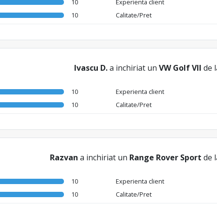
10
Experienta client
10
Calitate/Pret
Ivascu D.
a inchiriat un
VW Golf VII
de 
10
Experienta client
10
Calitate/Pret
Razvan
a inchiriat un
Range Rover Sport
de 
10
Experienta client
10
Calitate/Pret