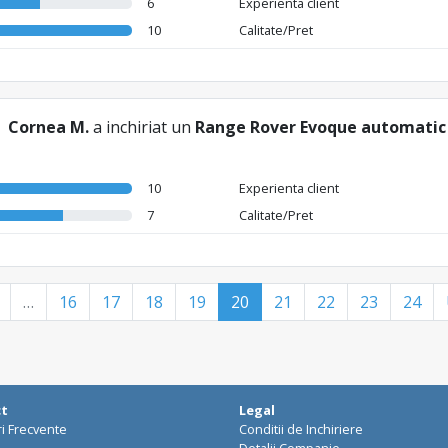
6
Experienta client
10
Calitate/Pret
Cornea M.
a inchiriat un
Range Rover Evoque automatic
10
Experienta client
7
Calitate/Pret
…
16
17
18
19
20
21
22
23
24
ct
Legal
ri Frecvente
Conditii de Inchiriere