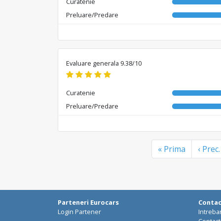
Curatenie
Preluare/Predare
Evaluare generala 9.38/10
Curatenie
Preluare/Predare
« Prima
‹ Prec.
Parteneri Eurocars
Conta
Login Partener
Intreba