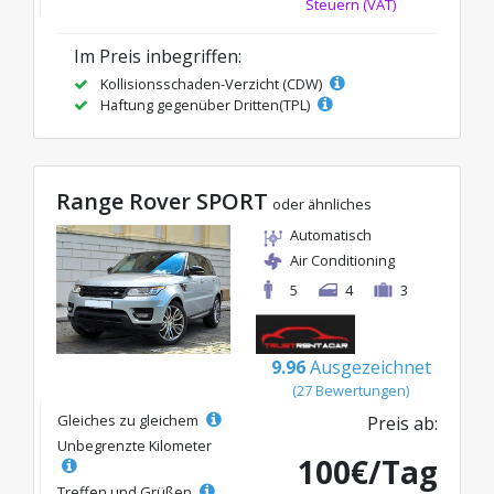
Steuern (VAT)
Im Preis inbegriffen:
Kollisionsschaden-Verzicht (CDW)
Haftung gegenüber Dritten(TPL)
Range Rover SPORT
oder ähnliches
Automatisch
Air Conditioning
5
4
3
9.96
Ausgezeichnet
(27 Bewertungen)
Gleiches zu gleichem
Preis ab:
Unbegrenzte Kilometer
100€/Tag
Treffen und Grüßen