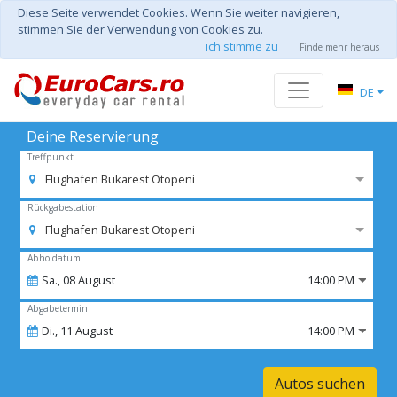
Diese Seite verwendet Cookies. Wenn Sie weiter navigieren,
stimmen Sie der Verwendung von Cookies zu.
ich stimme zu
Finde mehr heraus
DE
Deine Reservierung
Treffpunkt
Flughafen Bukarest Otopeni
Rückgabestation
Flughafen Bukarest Otopeni
Abholdatum
Sa.,
08
August
14:00 PM
Abgabetermin
Di.,
11
August
14:00 PM
Autos suchen