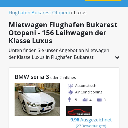
Flughafen Bukarest Otopeni
/ Luxus
Mietwagen Flughafen Bukarest
Otopeni - 156 Leihwagen der
Klasse Luxus
Unten finden Sie unser Angebot an Mietwagen
der Klasse Luxus in Flughafen Bukarest
Otopeni. Aus einem Gesamtfahrzeugbestand
von 156 Autos an diesem Standort können Sie
BMW seria 3
das ideale Modell aus der gewählten Kategorie
oder ähnliches
wählen, mit attraktiven Preisen ab nur 32€/Tag.
Automatisch
Air Conditioning
5
4
3
9.96
Ausgezeichnet
(27 Bewertungen)