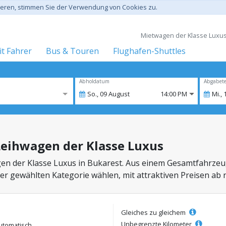
gieren, stimmen Sie der Verwendung von Cookies zu.
Mietwagen der Klasse Luxus 
t Fahrer
Bus & Touren
Flughafen-Shuttles
Abholdatum
Abgabet
So.,
09
August
14:00 PM
Mi.,
Leihwagen der Klasse Luxus
en der Klasse Luxus in Bukarest. Aus einem Gesamtfahrze
der gewählten Kategorie wählen, mit attraktiven Preisen ab 
Gleiches zu gleichem
Unbegrenzte Kilometer
utomatisch