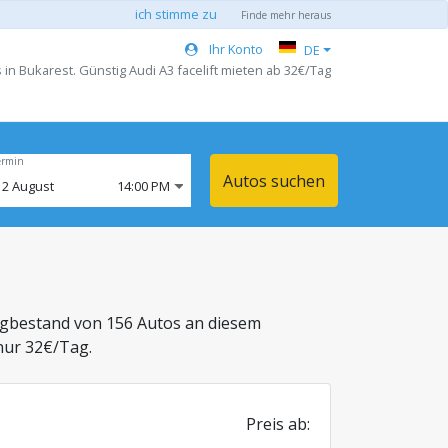
ich stimme zu
Finde mehr heraus
Ihr Konto
DE
in Bukarest. Günstig Audi A3 facelift mieten ab 32€/Tag
ermin
Autos suchen
12
August
14:00 PM
ugbestand von 156 Autos an diesem
nur 32€/Tag.
Preis ab: