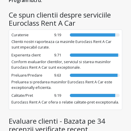
Program lucru:
tu și drumul din fața ta. Alege Euroclass pentru o experiență
prietenoasă de la început până la sfârșit!
Ce spun clientii despre serviciile
Euroclass Rent A Car
Curatenie
9.19
Clientii nostri raporteaza ca masinile Euroclass Rent A Car
sunt impecabil curate.
Experienta client
9.71
Conform evaluarilor clientilor, serviciul si starea masinilor
Euroclass Rent A Car sunt exceptionale.
Preluare/Predare
9.63
Preluarea si predarea masinilor Euroclass Rent A Car este
exceptionally eficienta.
Calitate/Pret
9.19
Euroclass Rent A Car ofera o relatie calitate-pret exceptionala.
Evaluare clienti - Bazata pe 34
recenzii verificate recent