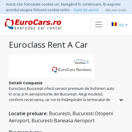
Acest site foloseşte cookie-uri. Navigând în continuare, îţi exprimi
acordul asupra folosirii cookie-urilor.
Sunt de acord
Afla mai multe
RO
Euroclass Rent A Car
Detalii Companie
Euroclass București oferă servicii premium de închirieri auto
în oraș și în aeroporturile din București. Alegi modelul,
confirmi rezervarea, iar noi te întâmpinăm la terminalul de
sosiri cu cheile pregătite. Fie că vii pentru business sau
relaxare, serviciul nostru de rent-a-car este soluția ta pentru
Locatie preluare:
București, Bucuresti Otopeni
un start perfect. Te întâmpinăm cu zâmbetul pe buze direct
Aeroport, Bucuresti Baneasa Aeroport
la aeroport, oferindu-ți o mașină sigură și confortabilă pentru
planurile tale. Fără bătăi de cap și fără costuri ascunse – doar