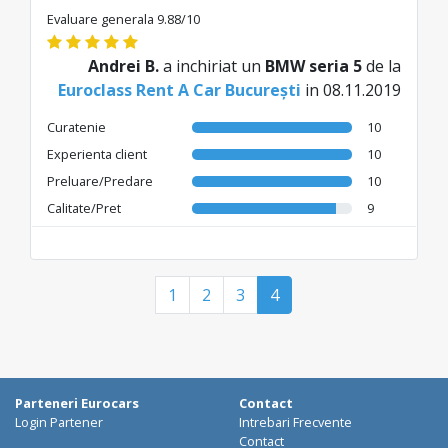
Evaluare generala 9.88/10
Andrei B.
a inchiriat un
BMW seria 5
de la
Euroclass Rent A Car București
in 08.11.2019
Curatenie
10
Experienta client
10
Preluare/Predare
10
Calitate/Pret
9
1
2
3
4
Parteneri Eurocars
Contact
Login Partener
Intrebari Frecvente
Contact