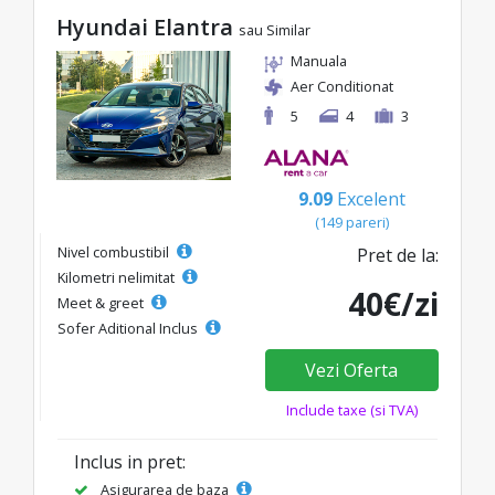
Hyundai Elantra
sau Similar
Manuala
Aer Conditionat
5
4
3
9.09
Excelent
(149 pareri)
Nivel combustibil
Pret de la:
Kilometri nelimitat
40€/zi
Meet & greet
Sofer Aditional Inclus
Vezi Oferta
Include taxe (si TVA)
Inclus in pret:
Asigurarea de baza