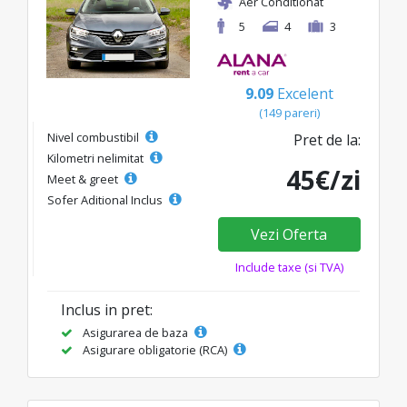
Aer Conditionat
5
4
3
9.09
Excelent
(149 pareri)
Nivel combustibil
Pret de la:
Kilometri nelimitat
45€/zi
Meet & greet
Sofer Aditional Inclus
Vezi Oferta
Include taxe (si TVA)
Inclus in pret:
Asigurarea de baza
Asigurare obligatorie (RCA)