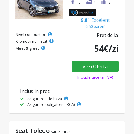
5
4
3
9.81
Excelent
(560 pareri)
Nivel combustibil
Pret de la:
Kilometri nelimitat
54€/zi
Meet & greet
Vezi Oferta
Include taxe (si TVA)
Inclus in pret:
Asigurarea de baza
Asigurare obligatorie (RCA)
Seat Toledo
sau Similar