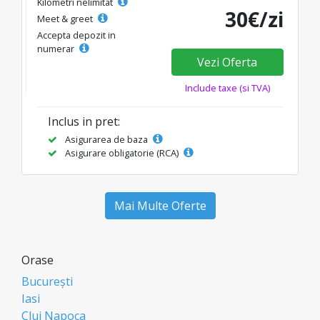
Kilometri nelimitat
30€/zi
Meet & greet
Accepta depozit in
numerar
Vezi Oferta
Include taxe (si TVA)
Inclus in pret:
Asigurarea de baza
Asigurare obligatorie (RCA)
Mai Multe Oferte
Orase
București
Iasi
Cluj Napoca