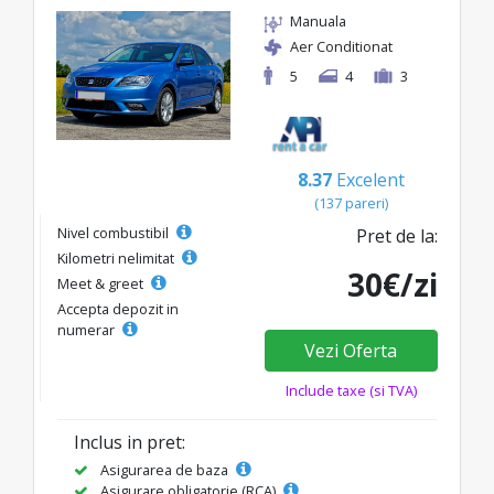
Manuala
Aer Conditionat
5
4
3
8.37
Excelent
(137 pareri)
Nivel combustibil
Pret de la:
Kilometri nelimitat
30€/zi
Meet & greet
Accepta depozit in
numerar
Vezi Oferta
Include taxe (si TVA)
Inclus in pret:
Asigurarea de baza
Asigurare obligatorie (RCA)