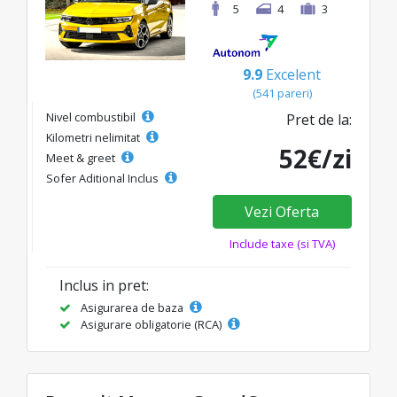
5
4
3
9.9
Excelent
(541 pareri)
Nivel combustibil
Pret de la:
Kilometri nelimitat
52€/zi
Meet & greet
Sofer Aditional Inclus
Vezi Oferta
Include taxe (si TVA)
Inclus in pret:
Asigurarea de baza
Asigurare obligatorie (RCA)