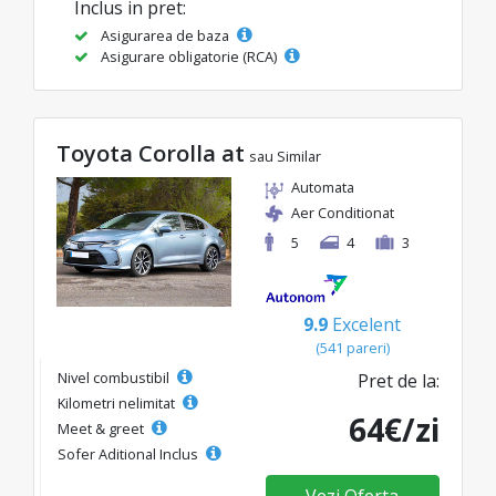
Inclus in pret:
Asigurarea de baza
Asigurare obligatorie (RCA)
Toyota Corolla at
sau Similar
Automata
Aer Conditionat
5
4
3
9.9
Excelent
(541 pareri)
Nivel combustibil
Pret de la:
Kilometri nelimitat
64€/zi
Meet & greet
Sofer Aditional Inclus
Vezi Oferta