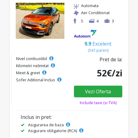
Automata
Aer Conditionat
5
4
3
9.9
Excelent
(541 pareri)
Nivel combustibil
Pret de la:
Kilometri nelimitat
52€/zi
Meet & greet
Sofer Aditional Inclus
Vezi Oferta
Include taxe (si TVA)
Inclus in pret:
Asigurarea de baza
Asigurare obligatorie (RCA)