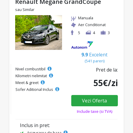
Renault Megane GrandCoupe
sau Similar
Manuala
Aer Conditionat
5
4
3
9.9
Excelent
(541 pareri)
Nivel combustibil
Pret de la:
Kilometri nelimitat
55€/zi
Meet & greet
Sofer Aditional Inclus
Vezi Oferta
Include taxe (si TVA)
Inclus in pret:
Asigurarea de baza