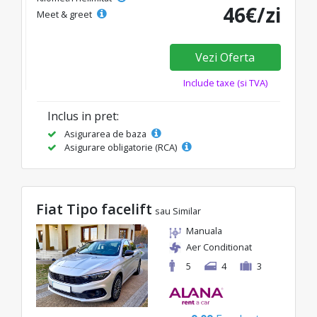
46€/zi
Meet & greet
Vezi Oferta
Include taxe (si TVA)
Inclus in pret:
Asigurarea de baza
Asigurare obligatorie (RCA)
Fiat Tipo facelift
sau Similar
Manuala
Aer Conditionat
5
4
3