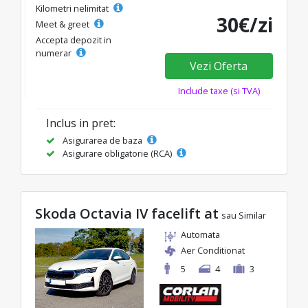
Kilometri nelimitat
30€/zi
Meet & greet
Accepta depozit in
numerar
Vezi Oferta
Include taxe (si TVA)
Inclus in pret:
Asigurarea de baza
Asigurare obligatorie (RCA)
Skoda Octavia IV facelift at
sau Similar
Automata
Aer Conditionat
5
4
3