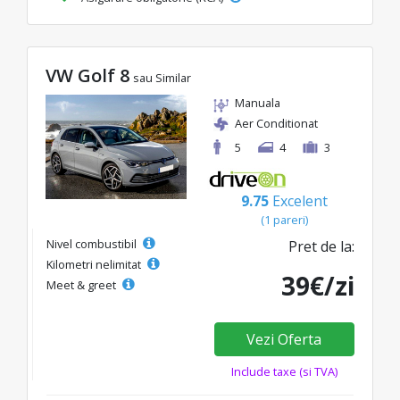
VW Golf 8
sau Similar
Manuala
Aer Conditionat
5
4
3
9.75
Excelent
(1 pareri)
Nivel combustibil
Pret de la:
Kilometri nelimitat
39€/zi
Meet & greet
Vezi Oferta
Include taxe (si TVA)