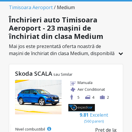
Timisoara Aeroport
/ Medium
Închirieri auto Timisoara
Aeroport - 23 mașini de
închiriat din clasa Medium
Mai jos este prezentată oferta noastră de
mașini de închiriat din clasa Medium, disponibilă
în Timisoara Aeroport. Dintr-un total de 23 de
vehicule în această locație, poți alege modelul
Skoda SCALA
ideal din categoria selectată, cu prețuri
sau Similar
avantajoase ce pornesc de la doar 25€/zi.
Manuala
Aer Conditionat
5
4
2
9.81
Excelent
(560 pareri)
Nivel combustibil
Pret de la: