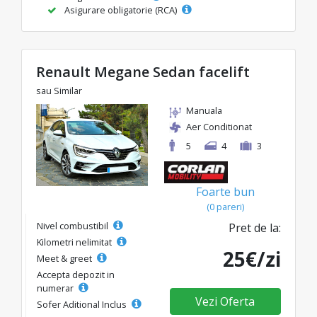
Asigurare obligatorie (RCA)
Renault Megane Sedan facelift
sau Similar
Manuala
Aer Conditionat
5
4
3
Foarte bun
(0 pareri)
Nivel combustibil
Pret de la:
Kilometri nelimitat
25€/zi
Meet & greet
Accepta depozit in
numerar
Vezi Oferta
Sofer Aditional Inclus