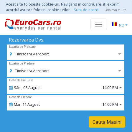
Acest site foloseşte cookie-uri. Navigând în continuare, îţi exprimi
acordul asupra folosirii cookie-urilor.
Sunt de acord
Afla mai multe
RO
Rezervarea Dvs.
Locatia de Preluare
Timisoara Aeroport
Locatia de Predare
Timisoara Aeroport
Data de Preluare
Sâm,
08
August
14:00 PM
Data de Predare
Mar,
11
August
14:00 PM
Cauta Masini