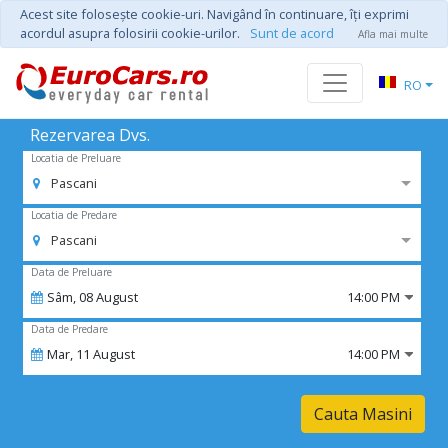
Acest site foloseşte cookie-uri. Navigând în continuare, îţi exprimi
acordul asupra folosirii cookie-urilor.
Sunt de acord
Afla mai multe
RO
Rezervarea Dvs.
Locatia de Preluare
Pascani
Locatia de Predare
Pascani
Data de Preluare
Sâm,
08
August
14:00 PM
Data de Predare
Mar,
11
August
14:00 PM
Cauta Masini