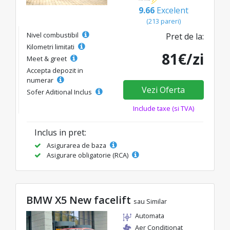
9.66
Excelent
(213 pareri)
Nivel combustibil
Pret de la:
Kilometri limitati
81€/zi
Meet & greet
Accepta depozit in
numerar
Vezi Oferta
Sofer Aditional Inclus
Include taxe (si TVA)
Inclus in pret:
Asigurarea de baza
Asigurare obligatorie (RCA)
BMW X5 New facelift
sau Similar
Automata
Aer Conditionat