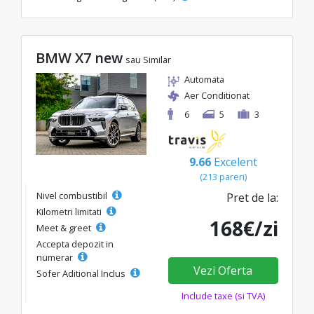
BMW X7 new
sau Similar
Automata
Aer Conditionat
6
5
3
9.66
Excelent
(213 pareri)
Nivel combustibil
Pret de la:
Kilometri limitati
168€/zi
Meet & greet
Accepta depozit in
numerar
Vezi Oferta
Sofer Aditional Inclus
Include taxe (si TVA)