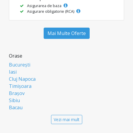
Asigurarea de baza
Asigurare obligatorie (RCA)
Mai Multe Oferte
Orase
București
Iasi
Cluj Napoca
Timișoara
Brașov
Sibiu
Bacau
Oradea
Vezi mai mult
Arad
Piatra Neamt