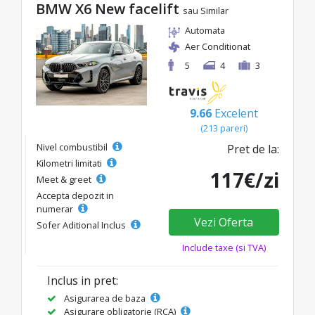
BMW X6 New facelift
sau Similar
Automata
Aer Conditionat
5
4
3
9.66
Excelent
(213 pareri)
Nivel combustibil
Pret de la:
Kilometri limitati
117€/zi
Meet & greet
Accepta depozit in
numerar
Vezi Oferta
Sofer Aditional Inclus
Include taxe (si TVA)
Inclus in pret:
Asigurarea de baza
Asigurare obligatorie (RCA)