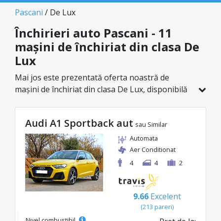
Pascani
/ De Lux
Închirieri auto Pascani - 11
mașini de închiriat din clasa De
Lux
Mai jos este prezentată oferta noastră de
mașini de închiriat din clasa De Lux, disponibilă
în Pascani. Dintr-un total de 11 de vehicule în
această locație, poți alege modelul ideal din
Audi A1 Sportback aut
categoria selectată, cu prețuri avantajoase ce
sau Similar
pornesc de la doar 39€/zi.
Automata
Aer Conditionat
4
4
2
9.66
Excelent
(213 pareri)
Nivel combustibil