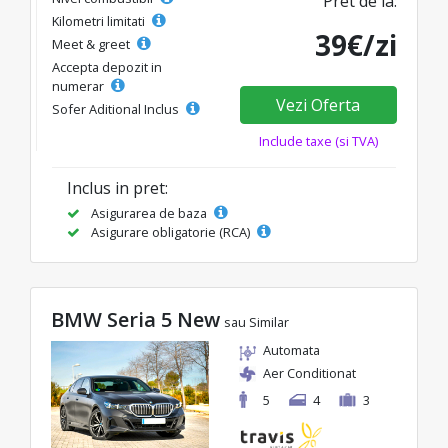
Pret de la:
Kilometri limitati
39€/zi
Meet & greet
Accepta depozit in
numerar
Vezi Oferta
Sofer Aditional Inclus
Include taxe (si TVA)
Inclus in pret:
Asigurarea de baza
Asigurare obligatorie (RCA)
BMW Seria 5 New
sau Similar
Automata
Aer Conditionat
5
4
3