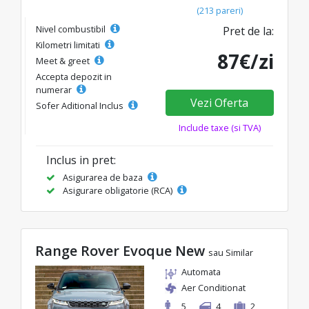
(213 pareri)
Nivel combustibil
Pret de la:
Kilometri limitati
87€/zi
Meet & greet
Accepta depozit in
numerar
Vezi Oferta
Sofer Aditional Inclus
Include taxe (si TVA)
Inclus in pret:
Asigurarea de baza
Asigurare obligatorie (RCA)
Range Rover Evoque New
sau Similar
Automata
Aer Conditionat
5
4
2