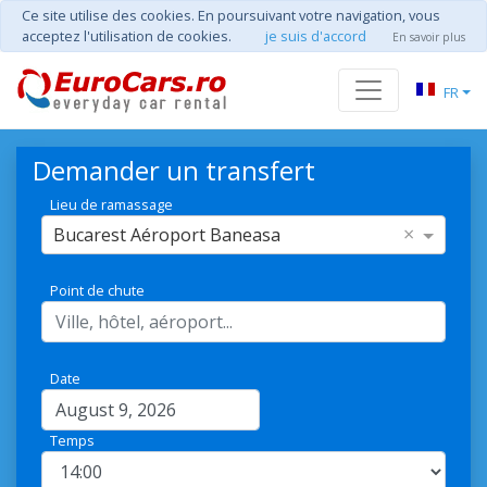
Ce site utilise des cookies. En poursuivant votre navigation, vous
acceptez l'utilisation de cookies.
je suis d'accord
En savoir plus
FR
Demander un transfert
Lieu de ramassage
×
Bucarest Aéroport Baneasa
Point de chute
Date
Temps