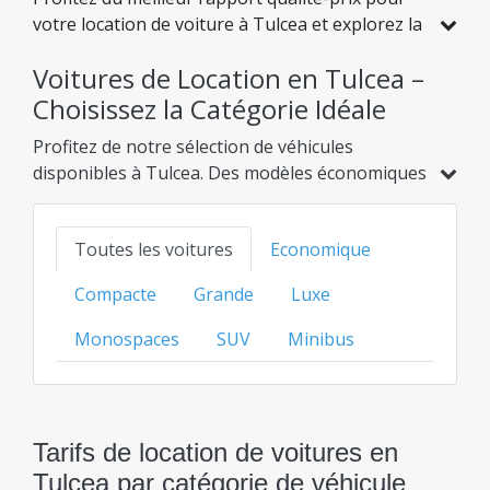
votre location de voiture à Tulcea et explorez la
Roumanie à des tarifs avantageux. Nous avons
Voitures de Location en Tulcea –
sélectionné pour vous des véhicules avec de
réelles réductions, afin que vous puissiez
Choisissez la Catégorie Idéale
voyager l'esprit tranquille tout en préservant
Profitez de notre sélection de véhicules
votre budget.
disponibles à Tulcea. Des modèles économiques
et hybrides aux options familiales, SUV ou de
luxe, trouvez l'option idéale au meilleur prix
Toutes les voitures
Economique
transparent pour chaque catégorie.
Compacte
Grande
Luxe
Monospaces
SUV
Minibus
Tarifs de location de voitures en
Tulcea par catégorie de véhicule