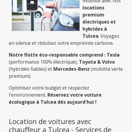
mobilité avec nos
Réservation Rapide
locations
Technologie moderne pour une location en ligne
premium
simple, rapide et confortable.
électriques et
hybrides à
Il ne vous reste plus qu'à : Comparer et Choisir
Tulcea
. Voyagez
le Bon Prix !
en silence et réduisez votre empreinte carbone.
Notre flotte éco-responsable comprend :
Tesla
(performance 100% électrique),
Toyota & Volvo
(hybrides fiables) et
Mercedes-Benz
(mobilità verte
premium).
Optimisez votre budget et respectez
l'environnement.
Réservez votre voiture
écologique à Tulcea dès aujourd'hui !
Location de voitures avec
chauffeur a Tulcea - Services de