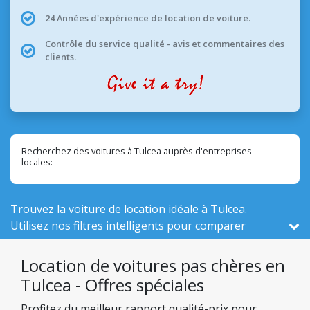
24 Années d'expérience de location de voiture.
Contrôle du service qualité - avis et commentaires des
clients.
Recherchez des voitures à Tulcea auprès d'entreprises
locales:
Trouvez la voiture de location idéale à Tulcea.
Utilisez nos filtres intelligents pour comparer
véhicules actifs ici, sur un total de 526 en Roumanie,
parmi entreprises locales.
Location de voitures pas chères en
Tulcea - Offres spéciales
Profitez du meilleur rapport qualité-prix pour