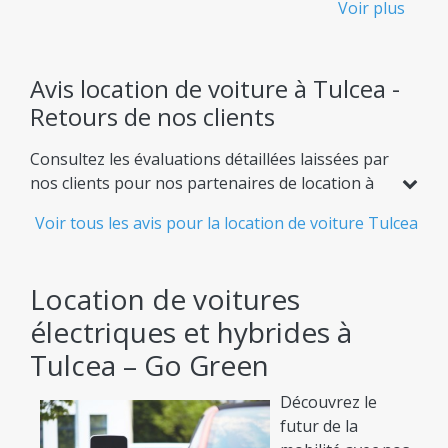
Voir plus
transparente - Sans frais cachés
Sachez exactement ce que vous payez dès le départ,
sans aucune surprise désagréable.
Avis location de voiture à Tulcea -
Retours de nos clients
Flotte Immense
Consultez les évaluations détaillées laissées par
Plus de 900 modèles de voitures de location
nos clients pour nos partenaires de location à
disponibles, adaptés à tous vos besoins.
Tulcea. Comparez les notes basées sur avis
Voir tous les avis pour la location de voiture Tulcea
Confiance Confirmée
réels et choisissez en toute confiance l'offre
idéale pour votre trajet.
Un système d'avis clients réels pour vous garantir
la meilleure expérience de location.
Location de voitures
électriques et hybrides à
Partenaires de Top - Les agences les plus
populaires
Tulcea – Go Green
Nous collaborons avec les leaders : Autonom,
Découvrez le
Travis, Gorent et bien d'autres.
futur de la