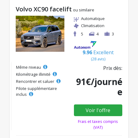
Volvo XC90 facelift
ou similaire
Automatique
Climatisation
5
4
3
9.96
Excellent
(28 avis)
Même niveau
Prix dès:
Kilométrage illimité
91€/journé
Rencontrer et saluer
Pilote supplémentaire
e
inclus
Voir l'offre
Frais et taxes compris
(VAT)