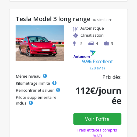
Tesla Model 3 long range
ou similaire
Automatique
Climatisation
5
4
3
9.96
Excellent
(28 avis)
Même niveau
Prix dès:
Kilométrage illimité
112€/journ
Rencontrer et saluer
Pilote supplémentaire
ée
inclus
Voir l'offre
Frais et taxes compris
(VAT)