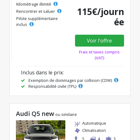
Kilométrage illimité
115€/journ
Rencontrer et saluer
Pilote supplémentaire
ée
inclus
Voir l'offre
Frais et taxes compris
(VAT)
Inclus dans le prix:
Exemption de dommages par collision (CDW)
Responsabilité civile (TPL)
Audi Q5 new
ou similaire
Automatique
Climatisation
5
4
3