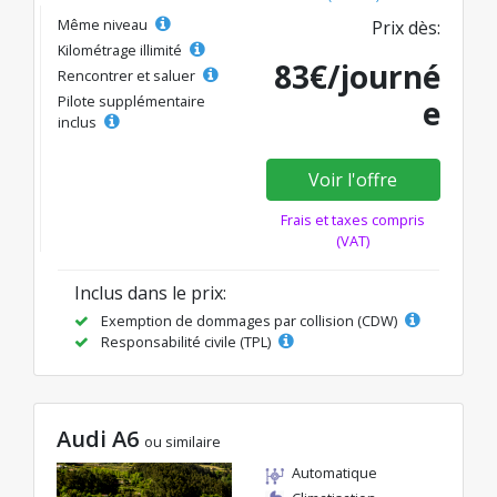
Même niveau
Prix dès:
Kilométrage illimité
83€/journé
Rencontrer et saluer
Pilote supplémentaire
e
inclus
Voir l'offre
Frais et taxes compris
(VAT)
Inclus dans le prix:
Exemption de dommages par collision (CDW)
Responsabilité civile (TPL)
Audi A6
ou similaire
Automatique