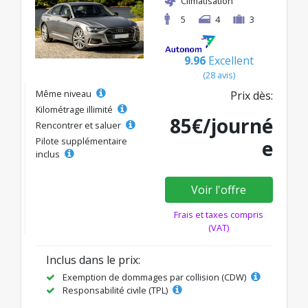
Climatisation
5
4
3
9.96
Excellent
(28 avis)
Même niveau
Prix dès:
Kilométrage illimité
85€/journé
Rencontrer et saluer
Pilote supplémentaire
e
inclus
Voir l'offre
Frais et taxes compris
(VAT)
Inclus dans le prix:
Exemption de dommages par collision (CDW)
Responsabilité civile (TPL)