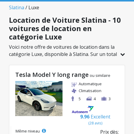
Slatina
/ Luxe
Location de Voiture Slatina - 10
voitures de location en
catégorie Luxe
Voici notre offre de voitures de location dans la
catégorie Luxe, disponible à Slatina. Sur un total
de 10 véhicules dans cette agence, vous pouvez
choisir le modèle idéal dans la catégorie
Tesla Model Y long range
sélectionnée, avec des tarifs avantageux
ou similaire
débutant à seulement 68€/jour.
Automatique
Climatisation
5
4
3
9.96
Excellent
(28 avis)
Même niveau
Prix dès: