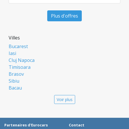
Plus d'offres
Villes
Bucarest
Iasi
Cluj Napoca
Timisoara
Brasov
Sibiu
Bacau
Oradea
Voir plus
Arad
Piatra Neamt
Constanta
Galati
Partenaires d'Eurocars
Contact