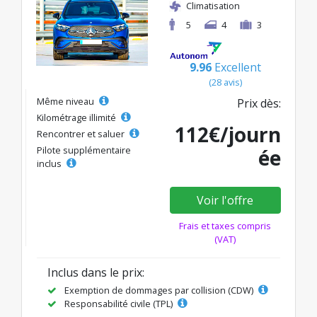
Climatisation
5
4
3
9.96
Excellent
(28 avis)
Même niveau
Prix dès:
Kilométrage illimité
112€/journ
Rencontrer et saluer
Pilote supplémentaire
ée
inclus
Voir l'offre
Frais et taxes compris
(VAT)
Inclus dans le prix:
Exemption de dommages par collision (CDW)
Responsabilité civile (TPL)