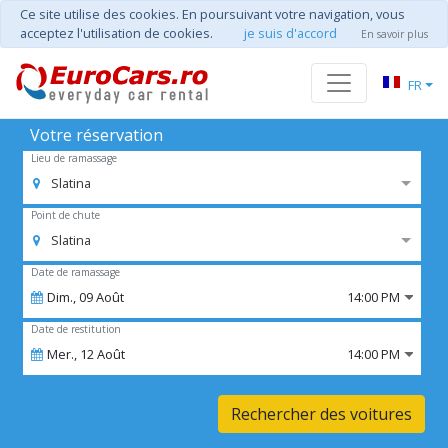
Ce site utilise des cookies. En poursuivant votre navigation, vous
acceptez l'utilisation de cookies.
je suis d'accord
En savoir plus
FR
Votre réservation
Lieu de ramassage
Slatina
Point de chute
Slatina
Date de ramassage
Dim.,
09
Août
14:00 PM
Date de restitution
Mer.,
12
Août
14:00 PM
Rechercher des voitures