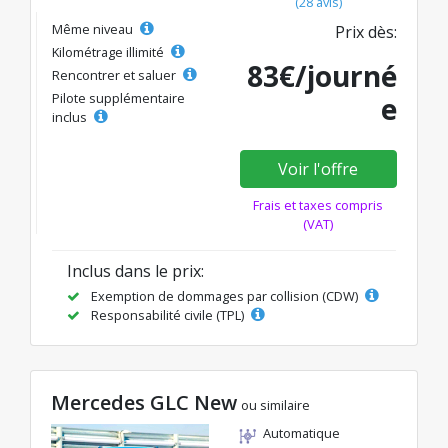
(28 avis)
Même niveau
Prix dès:
Kilométrage illimité
83€/journé
Rencontrer et saluer
Pilote supplémentaire
e
inclus
Voir l'offre
Frais et taxes compris
(VAT)
Inclus dans le prix:
Exemption de dommages par collision (CDW)
Responsabilité civile (TPL)
Mercedes GLC New
ou similaire
Automatique