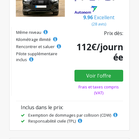
9.96
Excellent
(28 avis)
Même niveau
Prix dès:
Kilométrage illimité
112€/journ
Rencontrer et saluer
Pilote supplémentaire
ée
inclus
Voir l'offre
Frais et taxes compris
(VAT)
Inclus dans le prix:
Exemption de dommages par collision (CDW)
Responsabilité civile (TPL)