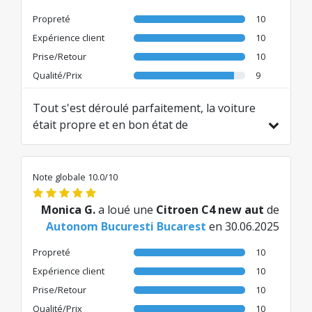
Propreté
10
Expérience client
10
Prise/Retour
10
Qualité/Prix
9
Tout s'est déroulé parfaitement, la voiture
était propre et en bon état de
fonctionnement. Le personnel Autonom a
été extrêmement aimable. Merci!
Traduit de RO par AI
Note globale 10.0/10
Monica G.
a loué une
Citroen C4 new aut
de
Autonom Bucuresti Bucarest
en 30.06.2025
Propreté
10
Expérience client
10
Prise/Retour
10
Qualité/Prix
10