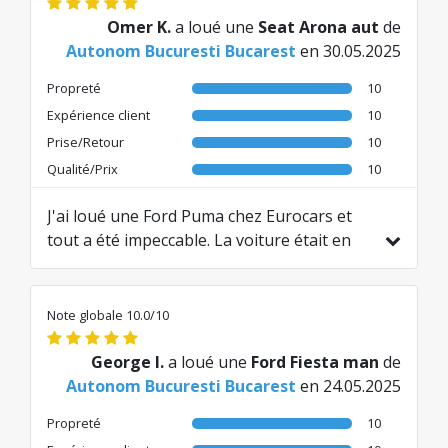
Omer K.
a loué une
Seat Arona aut
de
Autonom Bucuresti Bucarest
en 30.05.2025
Propreté
10
Expérience client
10
Prise/Retour
10
Qualité/Prix
10
J'ai loué une Ford Puma chez Eurocars et
tout a été impeccable. La voiture était en
excellent état, sans frais ni commissions
cachées. Le personnel était sympathique et
les services très bons. Je recommande!
Note globale 10.0/10
Traduit de RO par AI
George I.
a loué une
Ford Fiesta man
de
Autonom Bucuresti Bucarest
en 24.05.2025
Propreté
10