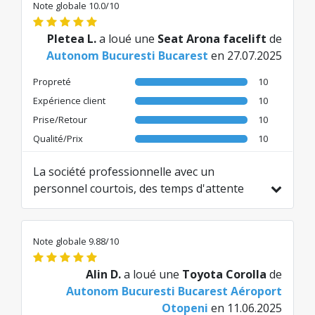
amabil si profesionist. Cu siguranta vom
Note globale 10.0/10
apela tot la ei data viitoare."
Traduit de EN par AI
Pletea L.
a loué une
Seat Arona facelift
de
Autonom Bucuresti Bucarest
en 27.07.2025
Propreté
10
Expérience client
10
Prise/Retour
10
Qualité/Prix
10
La société professionnelle avec un
personnel courtois, des temps d'attente
courts, des voitures de nouvelle génération
et propres. Je suis satisfait.
Traduit de RO par AI
Note globale 9.88/10
Alin D.
a loué une
Toyota Corolla
de
Autonom Bucuresti Bucarest Aéroport
Otopeni
en 11.06.2025