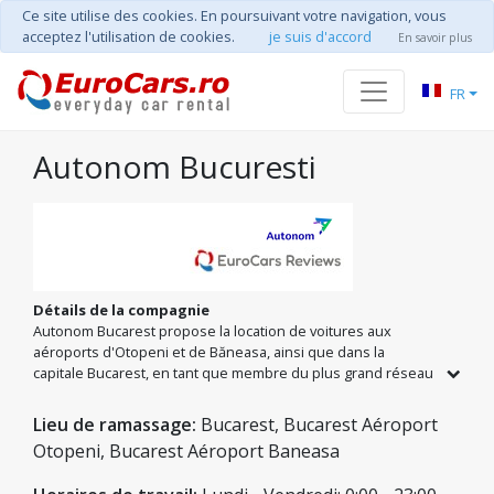
Ce site utilise des cookies. En poursuivant votre navigation, vous
acceptez l'utilisation de cookies.
je suis d'accord
En savoir plus
FR
Autonom Bucuresti
Détails de la compagnie
Autonom Bucarest propose la location de voitures aux
aéroports d'Otopeni et de Băneasa, ainsi que dans la
capitale Bucarest, en tant que membre du plus grand réseau
de mobilité national – Autonom Romania. Nous sommes
prêts à vous proposer le véhicule idéal pour vos projets.
Lieu de ramassage:
Bucarest, Bucarest Aéroport
Profitez d'une liberté totale avec le kilométrage illimité et
Otopeni, Bucarest Aéroport Baneasa
des tarifs avantageux sur tous les modèles, des citadines
aux SUV spacieux pour toute la famille.