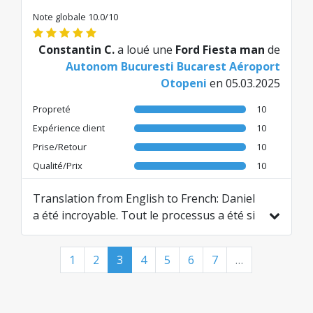
Note globale 10.0/10
Constantin C.
a loué une
Ford Fiesta man
de
Autonom Bucuresti Bucarest Aéroport
Otopeni
en 05.03.2025
Propreté
10
Expérience client
10
Prise/Retour
10
Qualité/Prix
10
Translation from English to French: Daniel
a été incroyable. Tout le processus a été si
facile et le service
Traduit de EN par AI
1
2
3
4
5
6
7
…