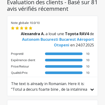
Évaluation des clients - Basé sur 81
avis vérifiés récemment
Note globale 10.0/10
Alexandra A.
a loué une
Toyota RAV4
de
Autonom Bucuresti Bucarest Aéroport
Otopeni
en 24.07.2025
Propreté
10
Expérience client
10
Prise/Retour
10
Qualité/Prix
10
The text is already in Romanian. Here it is:
"Totul a decurs foarte bine , de la intalnirea
cu agentul pana la predarea masinii. Fara
costuri neasteptate. Personalul foarte