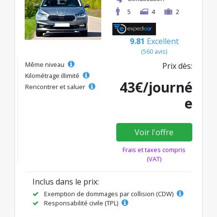
5
4
2
9.81
Excellent
(560 avis)
Même niveau
Prix dès:
Kilométrage illimité
43€/journé
Rencontrer et saluer
e
Voir l'offre
Frais et taxes compris
(VAT)
Inclus dans le prix:
Exemption de dommages par collision (CDW)
Responsabilité civile (TPL)