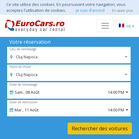
Ce site utilise des cookies. En poursuivant votre navigation, vous
acceptez l'utilisation de cookies.
je suis d'accord
En savoir plus
FR
Votre réservation
Lieu de ramassage
Cluj Napoca
Point de chute
Cluj Napoca
Date de ramassage
Sam.,
08
Août
14:00 PM
Date de restitution
Mar.,
11
Août
14:00 PM
Rechercher des voitures