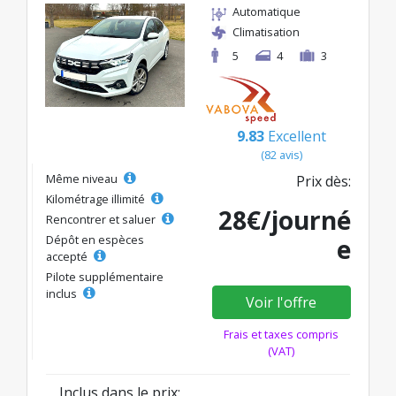
Automatique
Climatisation
5
4
3
9.83
Excellent
(82 avis)
Même niveau
Prix dès:
Kilométrage illimité
28€/journé
Rencontrer et saluer
Dépôt en espèces
e
accepté
Pilote supplémentaire
inclus
Voir l'offre
Frais et taxes compris
(VAT)
Inclus dans le prix: