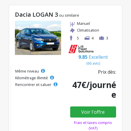
Dacia LOGAN 3
ou similaire
Manuel
Climatisation
5
4
3
9.85
Excellent
(66 avis)
Même niveau
Prix dès:
Kilométrage illimité
47€/journé
Rencontrer et saluer
e
Voir l'offre
Frais et taxes compris
(VAT)