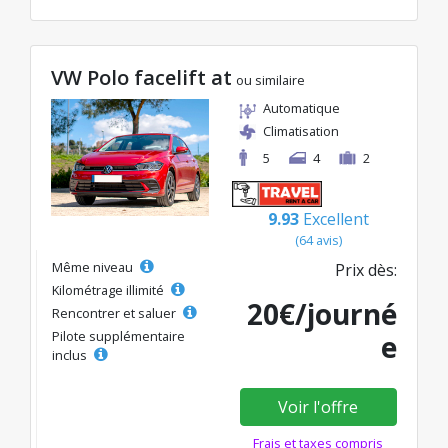
VW Polo facelift at
ou similaire
Automatique
Climatisation
5
4
2
9.93
Excellent
(64 avis)
Même niveau
Prix dès:
Kilométrage illimité
20€/journé
Rencontrer et saluer
Pilote supplémentaire
e
inclus
Voir l'offre
Frais et taxes compris