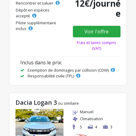
12€/journé
Rencontrer et saluer
Dépôt en espèces
e
accepté
Pilote supplémentaire
inclus
Voir l'offre
Frais et taxes compris
(VAT)
Inclus dans le prix:
Exemption de dommages par collision (CDW)
Responsabilité civile (TPL)
Dacia Logan 3
ou similaire
Manuel
Climatisation
5
4
3