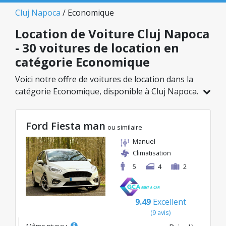
Cluj Napoca
/ Economique
Location de Voiture Cluj Napoca
- 30 voitures de location en
catégorie Economique
Voici notre offre de voitures de location dans la
catégorie Economique, disponible à Cluj Napoca.
Sur un total de 30 véhicules dans cette agence,
vous pouvez choisir le modèle idéal dans la
Ford Fiesta man
catégorie sélectionnée, avec des tarifs
ou similaire
avantageux débutant à seulement 8€/jour.
Manuel
Climatisation
5
4
2
9.49
Excellent
(9 avis)