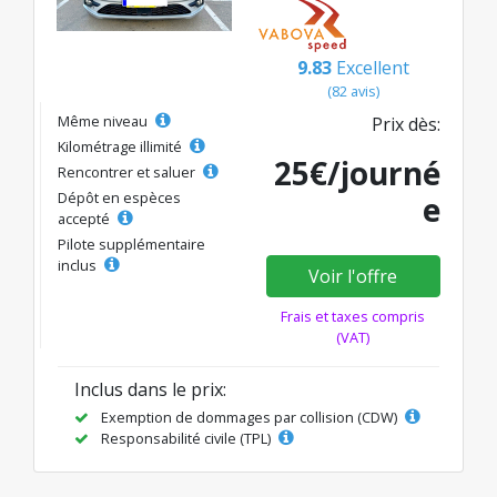
9.83
Excellent
(82 avis)
Même niveau
Prix dès:
Kilométrage illimité
25€/journé
Rencontrer et saluer
Dépôt en espèces
e
accepté
Pilote supplémentaire
inclus
Voir l'offre
Frais et taxes compris
(VAT)
Inclus dans le prix:
Exemption de dommages par collision (CDW)
Responsabilité civile (TPL)