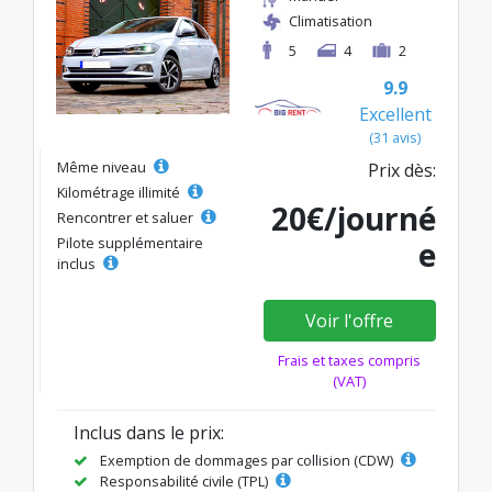
Climatisation
5
4
2
9.9
Excellent
(31 avis)
Même niveau
Prix dès:
Kilométrage illimité
20€/journé
Rencontrer et saluer
Pilote supplémentaire
e
inclus
Voir l'offre
Frais et taxes compris
(VAT)
Inclus dans le prix:
Exemption de dommages par collision (CDW)
Responsabilité civile (TPL)