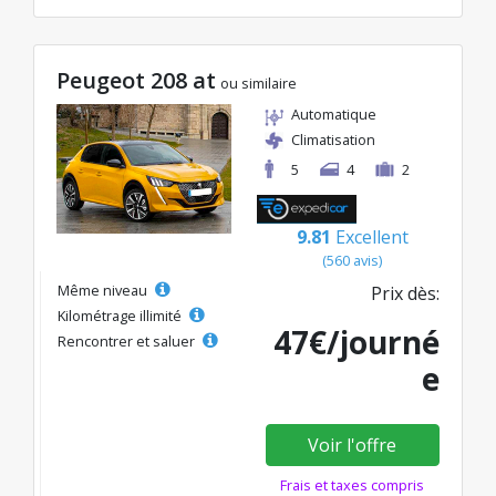
Peugeot 208 at
ou similaire
Automatique
Climatisation
5
4
2
9.81
Excellent
(560 avis)
Même niveau
Prix dès:
Kilométrage illimité
47€/journé
Rencontrer et saluer
e
Voir l'offre
Frais et taxes compris