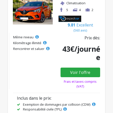
Climatisation
5
4
2
9.81
Excellent
(560 avis)
Même niveau
Prix dès:
Kilométrage illimité
43€/journé
Rencontrer et saluer
e
Voir l'offre
Frais et taxes compris
(VAT)
Inclus dans le prix:
Exemption de dommages par collision (CDW)
Responsabilité civile (TPL)