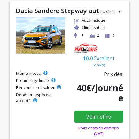
Dacia Sandero Stepway aut
ou similaire
Automatique
Climatisation
5
4
2
10.0
Excellent
(2 avis)
Même niveau
Prix dès:
Kilométrage limité
40€/journé
Rencontrer et saluer
Dépôt en espèces
e
accepté
Voir l'offre
Frais et taxes compris
(VAT)