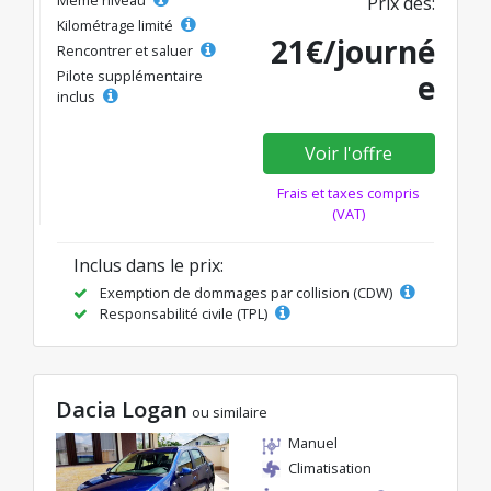
Même niveau
Prix dès:
Kilométrage limité
21€/journé
Rencontrer et saluer
Pilote supplémentaire
e
inclus
Voir l'offre
Frais et taxes compris
(VAT)
Inclus dans le prix:
Exemption de dommages par collision (CDW)
Responsabilité civile (TPL)
Dacia Logan
ou similaire
Manuel
Climatisation