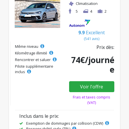
Climatisation
5
4
2
9.9
Excellent
(541 avis)
Même niveau
Prix dès:
Kilométrage illimité
74€/journé
Rencontrer et saluer
Pilote supplémentaire
e
inclus
Voir l'offre
Frais et taxes compris
(VAT)
Inclus dans le prix:
Exemption de dommages par collision (CDW)
Responsabilité civile (TPL)