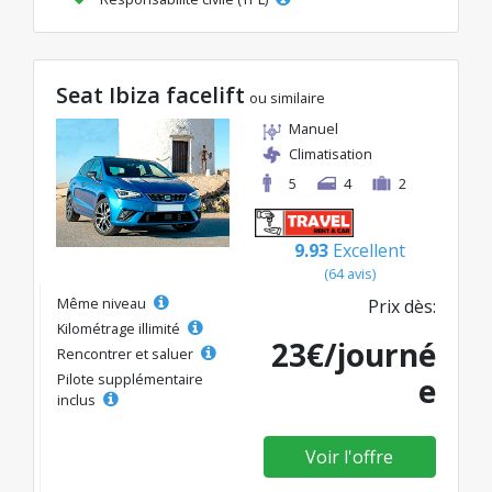
Seat Ibiza facelift
ou similaire
Manuel
Climatisation
5
4
2
9.93
Excellent
(64 avis)
Même niveau
Prix dès:
Kilométrage illimité
23€/journé
Rencontrer et saluer
Pilote supplémentaire
e
inclus
Voir l'offre