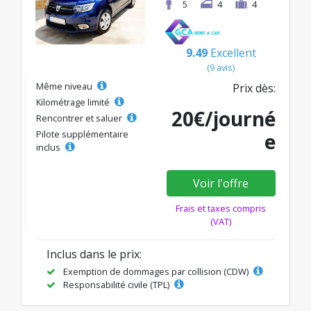
5
4
4
9.49
Excellent
(9 avis)
Même niveau
Prix dès:
Kilométrage limité
20€/journé
Rencontrer et saluer
Pilote supplémentaire
e
inclus
Voir l'offre
Frais et taxes compris
(VAT)
Inclus dans le prix:
Exemption de dommages par collision (CDW)
Responsabilité civile (TPL)